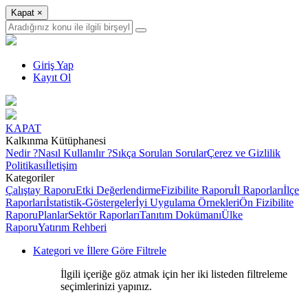
Kapat
×
Giriş Yap
Kayıt Ol
KAPAT
Kalkınma Kütüphanesi
Nedir ?
Nasıl Kullanılır ?
Sıkça Sorulan Sorular
Çerez ve Gizlilik
Politikası
İletişim
Kategoriler
Çalıştay Raporu
Etki Değerlendirme
Fizibilite Raporu
İl Raporları
İlçe
Raporları
İstatistik-Göstergeler
İyi Uygulama Örnekleri
Ön Fizibilite
Raporu
Planlar
Sektör Raporları
Tanıtım Dokümanı
Ülke
Raporu
Yatırım Rehberi
Kategori ve İllere Göre Filtrele
İlgili içeriğe göz atmak için her iki listeden filtreleme
seçimlerinizi yapınız.