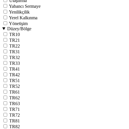
Ulaştırma
Yabancı Sermaye
Yenilikçilik
Yerel Kalkınma
Yönetişim
Düzey/Bölge
TR10
TR21
TR22
TR31
TR32
TR33
TR41
TR42
TR51
TR52
TR61
TR62
TR63
TR71
TR72
TR81
TR82