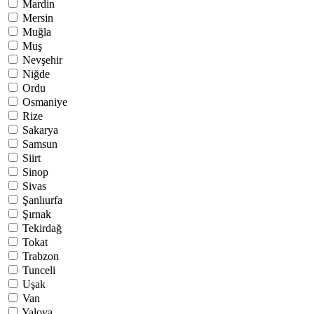
Mardin
Mersin
Muğla
Muş
Nevşehir
Niğde
Ordu
Osmaniye
Rize
Sakarya
Samsun
Siirt
Sinop
Sivas
Şanlıurfa
Şırnak
Tekirdağ
Tokat
Trabzon
Tunceli
Uşak
Van
Yalova