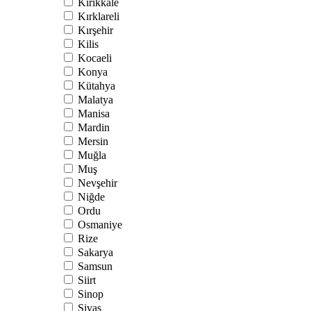
Kırıkkale
Kırklareli
Kırşehir
Kilis
Kocaeli
Konya
Kütahya
Malatya
Manisa
Mardin
Mersin
Muğla
Muş
Nevşehir
Niğde
Ordu
Osmaniye
Rize
Sakarya
Samsun
Siirt
Sinop
Sivas