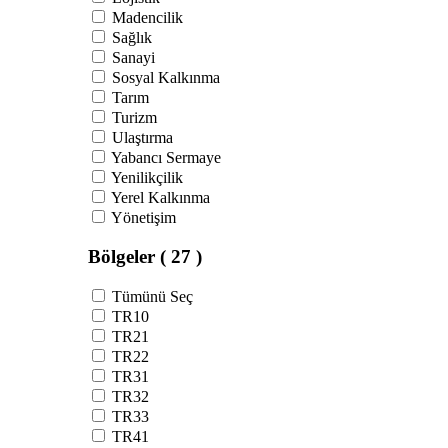
Madencilik
Sağlık
Sanayi
Sosyal Kalkınma
Tarım
Turizm
Ulaştırma
Yabancı Sermaye
Yenilikçilik
Yerel Kalkınma
Yönetişim
Bölgeler
( 27 )
Tümünü Seç
TR10
TR21
TR22
TR31
TR32
TR33
TR41