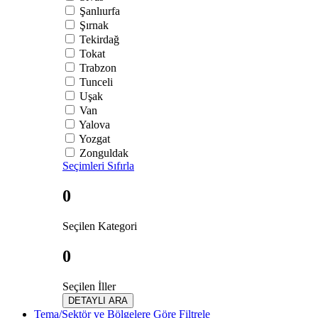
Şanlıurfa
Şırnak
Tekirdağ
Tokat
Trabzon
Tunceli
Uşak
Van
Yalova
Yozgat
Zonguldak
Seçimleri Sıfırla
0
Seçilen Kategori
0
Seçilen İller
DETAYLI ARA
Tema/Sektör ve Bölgelere Göre Filtrele