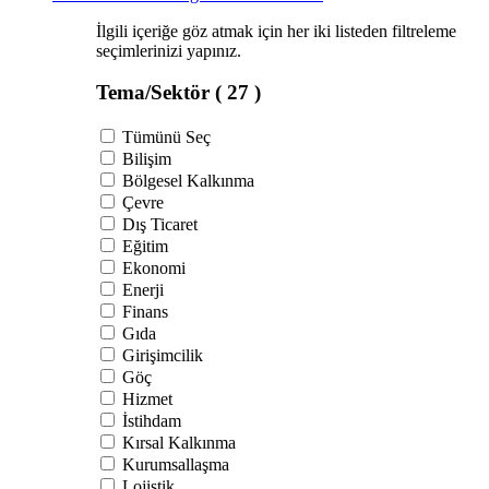
İlgili içeriğe göz atmak için her iki listeden filtreleme
seçimlerinizi yapınız.
Tema/Sektör
( 27 )
Tümünü Seç
Bilişim
Bölgesel Kalkınma
Çevre
Dış Ticaret
Eğitim
Ekonomi
Enerji
Finans
Gıda
Girişimcilik
Göç
Hizmet
İstihdam
Kırsal Kalkınma
Kurumsallaşma
Lojistik