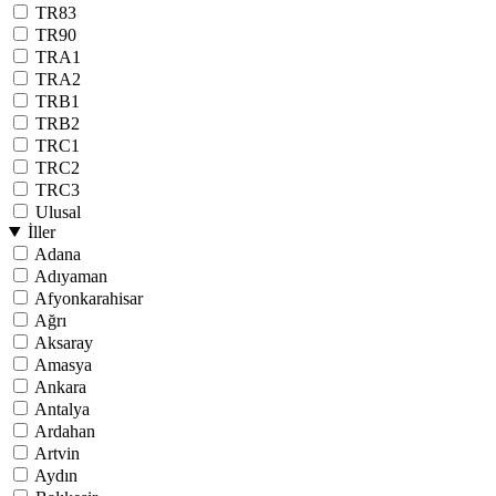
TR83
TR90
TRA1
TRA2
TRB1
TRB2
TRC1
TRC2
TRC3
Ulusal
İller
Adana
Adıyaman
Afyonkarahisar
Ağrı
Aksaray
Amasya
Ankara
Antalya
Ardahan
Artvin
Aydın