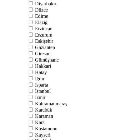
Diyarbakır
Düzce
Edirne
Elazığ
Erzincan
Erzurum
Eskişehir
Gaziantep
Giresun
Gümüşhane
Hakkari
Hatay
Iğdır
Isparta
İstanbul
İzmir
Kahramanmaraş
Karabük
Karaman
Kars
Kastamonu
Kayseri