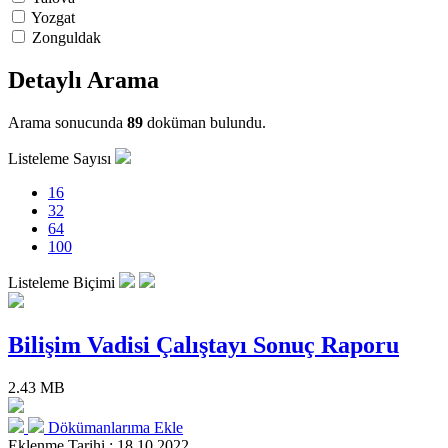
Yozgat
Zonguldak
Detaylı Arama
Arama sonucunda
89
doküman bulundu.
Listeleme Sayısı
16
32
64
100
Listeleme Biçimi
Bilişim Vadisi Çalıştayı Sonuç Raporu
2.43 MB
Dökümanlarıma Ekle
Eklenme Tarihi : 18.10.2022