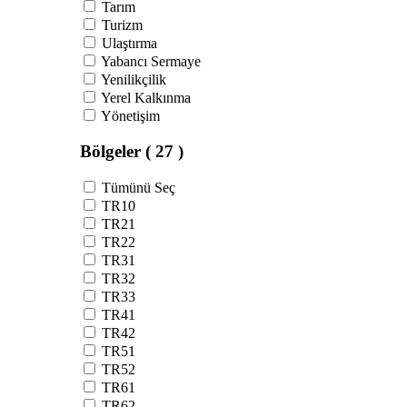
Tarım
Turizm
Ulaştırma
Yabancı Sermaye
Yenilikçilik
Yerel Kalkınma
Yönetişim
Bölgeler
( 27 )
Tümünü Seç
TR10
TR21
TR22
TR31
TR32
TR33
TR41
TR42
TR51
TR52
TR61
TR62