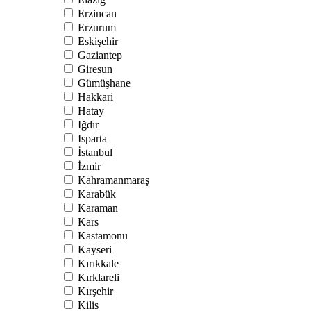
Erzincan
Erzurum
Eskişehir
Gaziantep
Giresun
Gümüşhane
Hakkari
Hatay
Iğdır
Isparta
İstanbul
İzmir
Kahramanmaraş
Karabük
Karaman
Kars
Kastamonu
Kayseri
Kırıkkale
Kırklareli
Kırşehir
Kilis