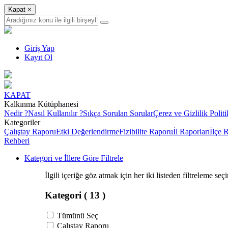
Kapat
×
Giriş Yap
Kayıt Ol
KAPAT
Kalkınma Kütüphanesi
Nedir ?
Nasıl Kullanılır ?
Sıkça Sorulan Sorular
Çerez ve Gizlilik Politi
Kategoriler
Çalıştay Raporu
Etki Değerlendirme
Fizibilite Raporu
İl Raporları
İlçe 
Rehberi
Kategori ve İllere Göre Filtrele
İlgili içeriğe göz atmak için her iki listeden filtreleme seç
Kategori
( 13 )
Tümünü Seç
Çalıştay Raporu