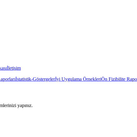
kası
İletişim
Raporları
İstatistik-Göstergeler
İyi Uygulama Örnekleri
Ön Fizibilite Rapo
imlerinizi yapınız.