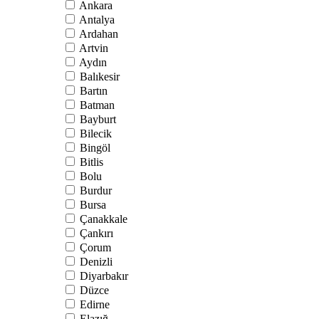
Ankara
Antalya
Ardahan
Artvin
Aydın
Balıkesir
Bartın
Batman
Bayburt
Bilecik
Bingöl
Bitlis
Bolu
Burdur
Bursa
Çanakkale
Çankırı
Çorum
Denizli
Diyarbakır
Düzce
Edirne
Elazığ