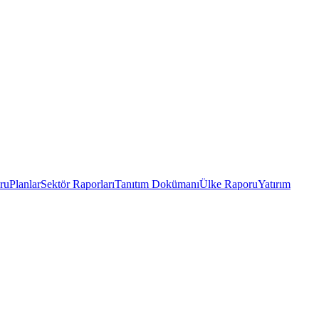
ru
Planlar
Sektör Raporları
Tanıtım Dokümanı
Ülke Raporu
Yatırım