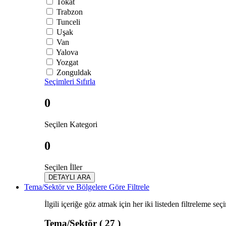
Tokat
Trabzon
Tunceli
Uşak
Van
Yalova
Yozgat
Zonguldak
Seçimleri Sıfırla
0
Seçilen Kategori
0
Seçilen İller
DETAYLI ARA
Tema/Sektör ve Bölgelere Göre Filtrele
İlgili içeriğe göz atmak için her iki listeden filtreleme seç
Tema/Sektör
( 27 )