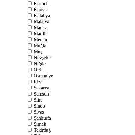
Kocaeli
Konya
Kütahya
Malatya
Manisa
Mardin
Mersin
Muğla
Muş
Nevşehir
Niğde
Ordu
Osmaniye
Rize
Sakarya
Samsun
Siirt
Sinop
Sivas
Şanlıurfa
Şırnak
Tekirdağ