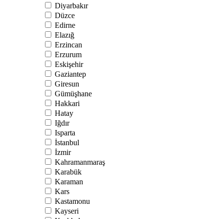
Diyarbakır
Düzce
Edirne
Elazığ
Erzincan
Erzurum
Eskişehir
Gaziantep
Giresun
Gümüşhane
Hakkari
Hatay
Iğdır
Isparta
İstanbul
İzmir
Kahramanmaraş
Karabük
Karaman
Kars
Kastamonu
Kayseri