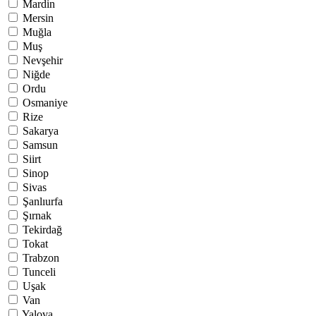
Mardin
Mersin
Muğla
Muş
Nevşehir
Niğde
Ordu
Osmaniye
Rize
Sakarya
Samsun
Siirt
Sinop
Sivas
Şanlıurfa
Şırnak
Tekirdağ
Tokat
Trabzon
Tunceli
Uşak
Van
Yalova