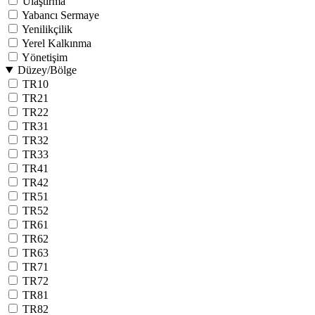
Ulaştırma
Yabancı Sermaye
Yenilikçilik
Yerel Kalkınma
Yönetişim
Düzey/Bölge
TR10
TR21
TR22
TR31
TR32
TR33
TR41
TR42
TR51
TR52
TR61
TR62
TR63
TR71
TR72
TR81
TR82