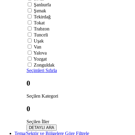
Şanlıurfa
Şırnak
Tekirdağ
Tokat
Trabzon
Tunceli
Uşak
Van
Yalova
Yozgat
Zonguldak
Seçimleri Sıfırla
0
Seçilen Kategori
0
Seçilen İller
DETAYLI ARA
Tema/Sektör ve Bölgelere Göre Filtrele