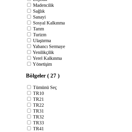
Madencilik
Sağlık
Sanayi
Sosyal Kalkınma
Tarım
Turizm
Ulaştırma
Yabancı Sermaye
Yenilikçilik
Yerel Kalkınma
Yönetişim
Bölgeler
( 27 )
Tümünü Seç
TR10
TR21
TR22
TR31
TR32
TR33
TR41