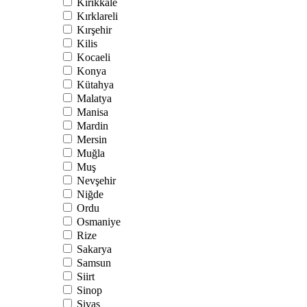
Kırıkkale
Kırklareli
Kırşehir
Kilis
Kocaeli
Konya
Kütahya
Malatya
Manisa
Mardin
Mersin
Muğla
Muş
Nevşehir
Niğde
Ordu
Osmaniye
Rize
Sakarya
Samsun
Siirt
Sinop
Sivas