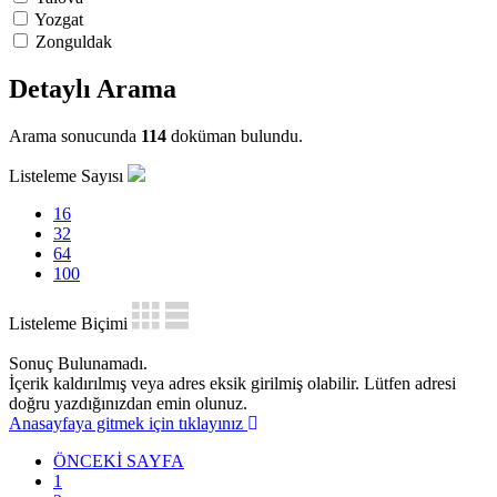
Yozgat
Zonguldak
Detaylı Arama
Arama sonucunda
114
doküman bulundu.
Listeleme Sayısı
16
32
64
100
Listeleme Biçimi
Sonuç Bulunamadı.
İçerik kaldırılmış veya adres eksik girilmiş olabilir. Lütfen adresi
doğru yazdığınızdan emin olunuz.
Anasayfaya gitmek için tıklayınız
ÖNCEKİ SAYFA
1