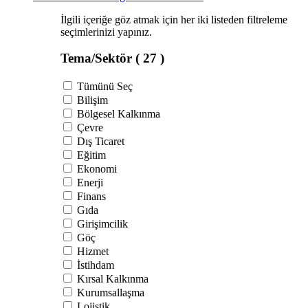
İlgili içeriğe göz atmak için her iki listeden filtreleme
seçimlerinizi yapınız.
Tema/Sektör
( 27 )
Tümünü Seç
Bilişim
Bölgesel Kalkınma
Çevre
Dış Ticaret
Eğitim
Ekonomi
Enerji
Finans
Gıda
Girişimcilik
Göç
Hizmet
İstihdam
Kırsal Kalkınma
Kurumsallaşma
Lojistik