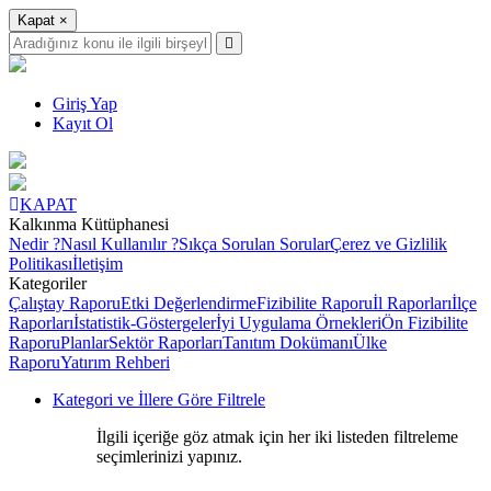
Kapat
×
Giriş Yap
Kayıt Ol
KAPAT
Kalkınma Kütüphanesi
Nedir ?
Nasıl Kullanılır ?
Sıkça Sorulan Sorular
Çerez ve Gizlilik
Politikası
İletişim
Kategoriler
Çalıştay Raporu
Etki Değerlendirme
Fizibilite Raporu
İl Raporları
İlçe
Raporları
İstatistik-Göstergeler
İyi Uygulama Örnekleri
Ön Fizibilite
Raporu
Planlar
Sektör Raporları
Tanıtım Dokümanı
Ülke
Raporu
Yatırım Rehberi
Kategori ve İllere Göre Filtrele
İlgili içeriğe göz atmak için her iki listeden filtreleme
seçimlerinizi yapınız.