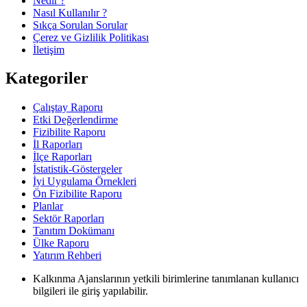
Nedir ?
Nasıl Kullanılır ?
Sıkça Sorulan Sorular
Çerez ve Gizlilik Politikası
İletişim
Kategoriler
Çalıştay Raporu
Etki Değerlendirme
Fizibilite Raporu
İl Raporları
İlçe Raporları
İstatistik-Göstergeler
İyi Uygulama Örnekleri
Ön Fizibilite Raporu
Planlar
Sektör Raporları
Tanıtım Dokümanı
Ülke Raporu
Yatırım Rehberi
Kalkınma Ajanslarının yetkili birimlerine tanımlanan kullanıcı
bilgileri ile giriş yapılabilir.