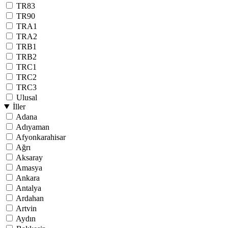
TR83
TR90
TRA1
TRA2
TRB1
TRB2
TRC1
TRC2
TRC3
Ulusal
İller
Adana
Adıyaman
Afyonkarahisar
Ağrı
Aksaray
Amasya
Ankara
Antalya
Ardahan
Artvin
Aydın