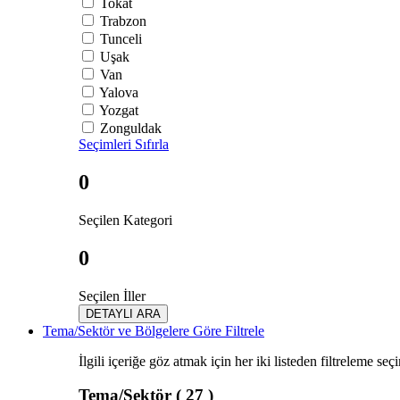
Tokat
Trabzon
Tunceli
Uşak
Van
Yalova
Yozgat
Zonguldak
Seçimleri Sıfırla
0
Seçilen Kategori
0
Seçilen İller
DETAYLI ARA
Tema/Sektör ve Bölgelere Göre Filtrele
İlgili içeriğe göz atmak için her iki listeden filtreleme seç
Tema/Sektör
( 27 )