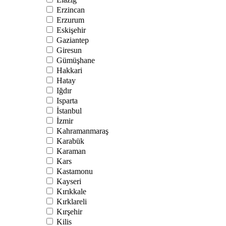
Erzincan
Erzurum
Eskişehir
Gaziantep
Giresun
Gümüşhane
Hakkari
Hatay
Iğdır
Isparta
İstanbul
İzmir
Kahramanmaraş
Karabük
Karaman
Kars
Kastamonu
Kayseri
Kırıkkale
Kırklareli
Kırşehir
Kilis