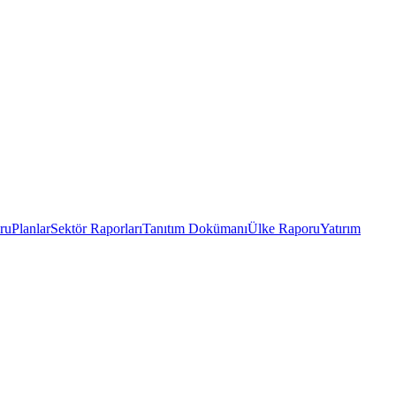
ru
Planlar
Sektör Raporları
Tanıtım Dokümanı
Ülke Raporu
Yatırım