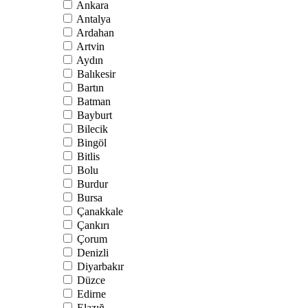
Ankara
Antalya
Ardahan
Artvin
Aydın
Balıkesir
Bartın
Batman
Bayburt
Bilecik
Bingöl
Bitlis
Bolu
Burdur
Bursa
Çanakkale
Çankırı
Çorum
Denizli
Diyarbakır
Düzce
Edirne
Elazığ