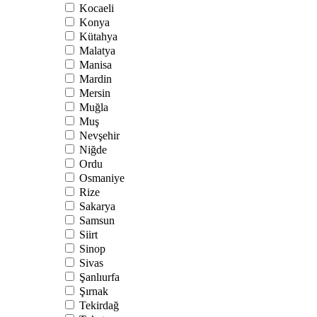
Kocaeli
Konya
Kütahya
Malatya
Manisa
Mardin
Mersin
Muğla
Muş
Nevşehir
Niğde
Ordu
Osmaniye
Rize
Sakarya
Samsun
Siirt
Sinop
Sivas
Şanlıurfa
Şırnak
Tekirdağ