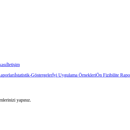
kası
İletişim
Raporları
İstatistik-Göstergeler
İyi Uygulama Örnekleri
Ön Fizibilite Rapo
imlerinizi yapınız.