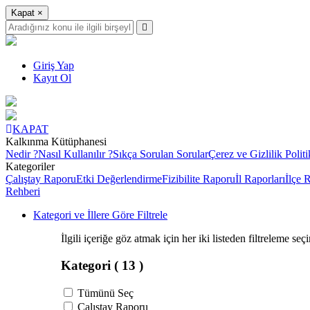
Kapat
×
Giriş Yap
Kayıt Ol
KAPAT
Kalkınma Kütüphanesi
Nedir ?
Nasıl Kullanılır ?
Sıkça Sorulan Sorular
Çerez ve Gizlilik Politi
Kategoriler
Çalıştay Raporu
Etki Değerlendirme
Fizibilite Raporu
İl Raporları
İlçe 
Rehberi
Kategori ve İllere Göre Filtrele
İlgili içeriğe göz atmak için her iki listeden filtreleme seç
Kategori
( 13 )
Tümünü Seç
Çalıştay Raporu