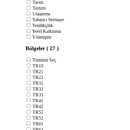
Tarım
Turizm
Ulaştırma
Yabancı Sermaye
Yenilikçilik
Yerel Kalkınma
Yönetişim
Bölgeler
( 27 )
Tümünü Seç
TR10
TR21
TR22
TR31
TR32
TR33
TR41
TR42
TR51
TR52
TR61
TR62