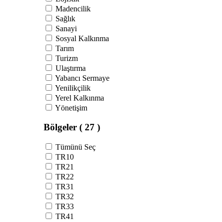
Madencilik
Sağlık
Sanayi
Sosyal Kalkınma
Tarım
Turizm
Ulaştırma
Yabancı Sermaye
Yenilikçilik
Yerel Kalkınma
Yönetişim
Bölgeler
( 27 )
Tümünü Seç
TR10
TR21
TR22
TR31
TR32
TR33
TR41