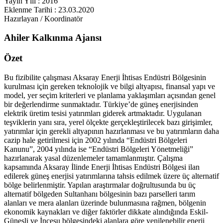
Yayın Yılı : 2016
Eklenme Tarihi : 23.03.2020
Hazırlayan / Koordinatör
Ahiler Kalkınma Ajansı
Özet
Bu fizibilite çalışması Aksaray Enerji İhtisas Endüstri Bölgesinin
kurulması için gereken teknolojik ve bilgi altyapısı, finansal yapı ve
model, yer seçim kriterleri ve planlama yaklaşımları açısından genel
bir değerlendirme sunmaktadır. Türkiye’de güneş enerjisinden
elektrik üretim tesisi yatırımları giderek artmaktadır. Uygulanan
teşviklerin yanı sıra, yerel ölçekte gerçekleştirilecek bazı girişimler,
yatırımlar için gerekli altyapının hazırlanması ve bu yatırımların daha
cazip hale getirilmesi için 2002 yılında “Endüstri Bölgeleri
Kanunu”, 2004 yılında ise “Endüstri Bölgeleri Yönetmeliği”
hazırlanarak yasal düzenlemeler tamamlanmıştır. Çalışma
kapsamında Aksaray İlinde Enerji İhtisas Endüstri Bölgesi ilan
edilerek güneş enerjisi yatırımlarına tahsis edilmek üzere üç alternatif
bölge belirlenmiştir. Yapılan araştırmalar doğrultusunda bu üç
alternatif bölgeden Sultanhanı bölgesinin bazı parselleri tarım
alanları ve mera alanları üzerinde bulunmasına rağmen, bölgenin
ekonomik kaynakları ve diğer faktörler dikkate alındığında Eskil-
Güneşli ve İncesu bölgesindeki alanlara göre yenilenebilir enerji