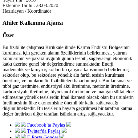
Eklenme Tarihi : 23.03.2020
Hazırlayan / Koordinatör
Ahiler Kalkınma Ajansı
Özet
Bu fizibilite çalışması Kırıkkale ilinde Karma Endüstri Bölgesinin
kurulması için gereken alanın özelliklerinin belirlenmesi, yatırım
konularının ve pazara uygunluğunun tespiti, sağlayacağı ekonomik
katkı üzerine genel bir değerlendirme sunmaktadır. Enerji,
madencilik ve kimya iş kolları bu çalışma kapsamında belirlenmiş
sektörler olup, bu sektörlere yönelik altı farklı tesisin kurulması
önerilmiş ve bunların ön fizibiliteleri hazırlanmıştır. Bunlar sınai ve
tıbbi gaz üretimine, endüstriyel akü üretimine, metionin üretimine,
karbon siyahı üretimine, biyoetanol üretimine ve mangan sülfat elde
edilmesine yönelik tesislerdir. İthal ikamesi olacak olan bu ürünlerin
üretilmesinin ülke ekonomisine önemli bir katkı sağlayacağı
düşünülmektedir. Bu tesislerin hayata geçirilmesi bir taraftan katma
değer üretirken diğer taraftan istihdam artışı sağlayacaktır.
Facebook’ta Paylaş
Twitter'da Paylaş
E-Posta Gönder