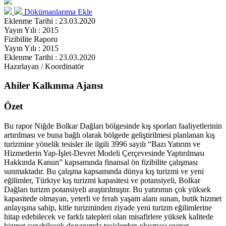
Dökümanlarıma Ekle
Eklenme Tarihi : 23.03.2020
Yayın Yılı : 2015
Fizibilite Raporu
Yayın Yılı : 2015
Eklenme Tarihi : 23.03.2020
Hazırlayan / Koordinatör
Ahiler Kalkınma Ajansı
Özet
Bu rapor Niğde Bolkar Dağları bölgesinde kış sporları faaliyetlerinin
artırılması ve buna bağlı olarak bölgede geliştirilmesi planlanan kış
turizmine yönelik tesisler ile ilgili 3996 sayılı “Bazı Yatırım ve
Hizmetlerin Yap-İşlet-Devret Modeli Çerçevesinde Yaptırılması
Hakkında Kanun” kapsamında finansal ön fizibilite çalışması
sunmaktadır. Bu çalışma kapsamında dünya kış turizmi ve yeni
eğilimler, Türkiye kış turizmi kapasitesi ve potansiyeli, Bolkar
Dağları turizm potansiyeli araştırılmıştır. Bu yatırımın çok yüksek
kapasitede olmayan, yeterli ve ferah yaşam alanı sunan, butik hizmet
anlayışına sahip, kitle turizminden ziyade yeni turizm eğilimlerine
hitap edebilecek ve farklı talepleri olan misafirlere yüksek kalitede
hizmet sunabilecek donanımda tesislerden oluşması uygun