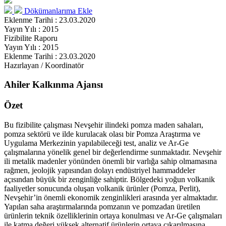
Dökümanlarıma Ekle
Eklenme Tarihi : 23.03.2020
Yayın Yılı : 2015
Fizibilite Raporu
Yayın Yılı : 2015
Eklenme Tarihi : 23.03.2020
Hazırlayan / Koordinatör
Ahiler Kalkınma Ajansı
Özet
Bu fizibilite çalışması Nevşehir ilindeki pomza maden sahaları,
pomza sektörü ve ilde kurulacak olası bir Pomza Araştırma ve
Uygulama Merkezinin yapılabileceği test, analiz ve Ar-Ge
çalışmalarına yönelik genel bir değerlendirme sunmaktadır. Nevşehir
ili metalik madenler yönünden önemli bir varlığa sahip olmamasına
rağmen, jeolojik yapısından dolayı endüstriyel hammaddeler
açısından büyük bir zenginliğe sahiptir. Bölgedeki yoğun volkanik
faaliyetler sonucunda oluşan volkanik ürünler (Pomza, Perlit),
Nevşehir’in önemli ekonomik zenginlikleri arasında yer almaktadır.
Yapılan saha araştırmalarında pomzanın ve pomzadan üretilen
ürünlerin teknik özelliklerinin ortaya konulması ve Ar-Ge çalışmaları
ile katma değeri yüksek alternatif ürünlerin ortaya çıkarılmasına