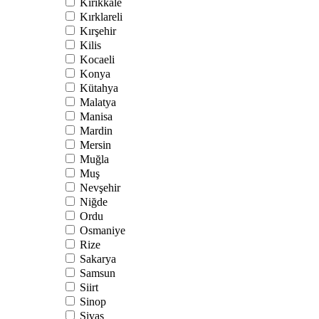
Kırıkkale
Kırklareli
Kırşehir
Kilis
Kocaeli
Konya
Kütahya
Malatya
Manisa
Mardin
Mersin
Muğla
Muş
Nevşehir
Niğde
Ordu
Osmaniye
Rize
Sakarya
Samsun
Siirt
Sinop
Sivas