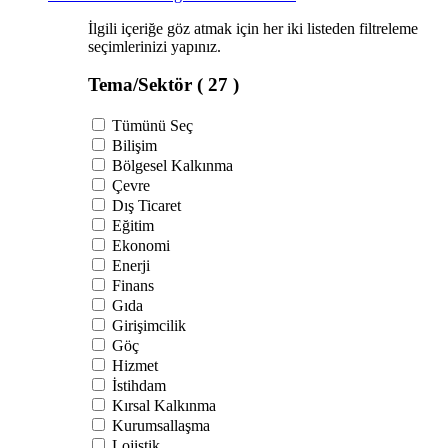
İlgili içeriğe göz atmak için her iki listeden filtreleme
seçimlerinizi yapınız.
Tema/Sektör
( 27 )
Tümünü Seç
Bilişim
Bölgesel Kalkınma
Çevre
Dış Ticaret
Eğitim
Ekonomi
Enerji
Finans
Gıda
Girişimcilik
Göç
Hizmet
İstihdam
Kırsal Kalkınma
Kurumsallaşma
Lojistik