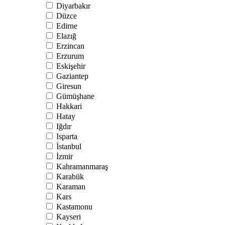
Diyarbakır
Düzce
Edirne
Elazığ
Erzincan
Erzurum
Eskişehir
Gaziantep
Giresun
Gümüşhane
Hakkari
Hatay
Iğdır
Isparta
İstanbul
İzmir
Kahramanmaraş
Karabük
Karaman
Kars
Kastamonu
Kayseri