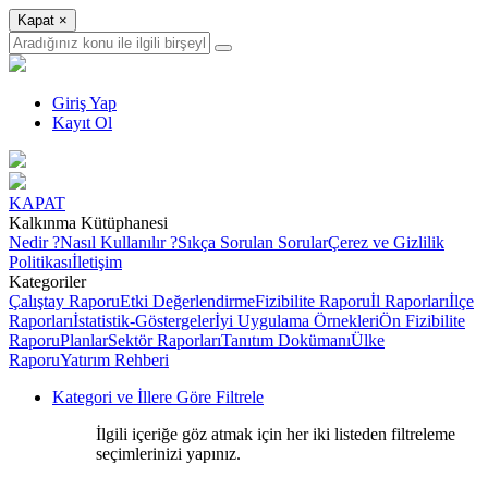
Kapat
×
Giriş Yap
Kayıt Ol
KAPAT
Kalkınma Kütüphanesi
Nedir ?
Nasıl Kullanılır ?
Sıkça Sorulan Sorular
Çerez ve Gizlilik
Politikası
İletişim
Kategoriler
Çalıştay Raporu
Etki Değerlendirme
Fizibilite Raporu
İl Raporları
İlçe
Raporları
İstatistik-Göstergeler
İyi Uygulama Örnekleri
Ön Fizibilite
Raporu
Planlar
Sektör Raporları
Tanıtım Dokümanı
Ülke
Raporu
Yatırım Rehberi
Kategori ve İllere Göre Filtrele
İlgili içeriğe göz atmak için her iki listeden filtreleme
seçimlerinizi yapınız.