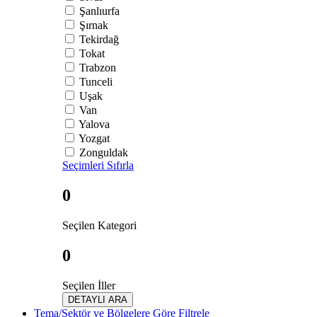
Şanlıurfa
Şırnak
Tekirdağ
Tokat
Trabzon
Tunceli
Uşak
Van
Yalova
Yozgat
Zonguldak
Seçimleri Sıfırla
0
Seçilen Kategori
0
Seçilen İller
DETAYLI ARA
Tema/Sektör ve Bölgelere Göre Filtrele