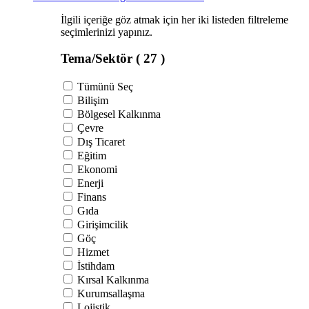
İlgili içeriğe göz atmak için her iki listeden filtreleme
seçimlerinizi yapınız.
Tema/Sektör
( 27 )
Tümünü Seç
Bilişim
Bölgesel Kalkınma
Çevre
Dış Ticaret
Eğitim
Ekonomi
Enerji
Finans
Gıda
Girişimcilik
Göç
Hizmet
İstihdam
Kırsal Kalkınma
Kurumsallaşma
Lojistik