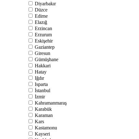
Diyarbakır
Düzce
Edirne
Elazığ
Erzincan
Erzurum
Eskişehir
Gaziantep
Giresun
Gümüşhane
Hakkari
Hatay
Iğdır
Isparta
İstanbul
İzmir
Kahramanmaraş
Karabük
Karaman
Kars
Kastamonu
Kayseri