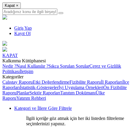
Kapat
×
Giriş Yap
Kayıt Ol
KAPAT
Kalkınma Kütüphanesi
Nedir ?
Nasıl Kullanılır ?
Sıkça Sorulan Sorular
Çerez ve Gizlilik
Politikası
İletişim
Kategoriler
Çalıştay Raporu
Etki Değerlendirme
Fizibilite Raporu
İl Raporları
İlçe
Raporları
İstatistik-Göstergeler
İyi Uygulama Örnekleri
Ön Fizibilite
Raporu
Planlar
Sektör Raporları
Tanıtım Dokümanı
Ülke
Raporu
Yatırım Rehberi
Kategori ve İllere Göre Filtrele
İlgili içeriğe göz atmak için her iki listeden filtreleme
seçimlerinizi yapınız.