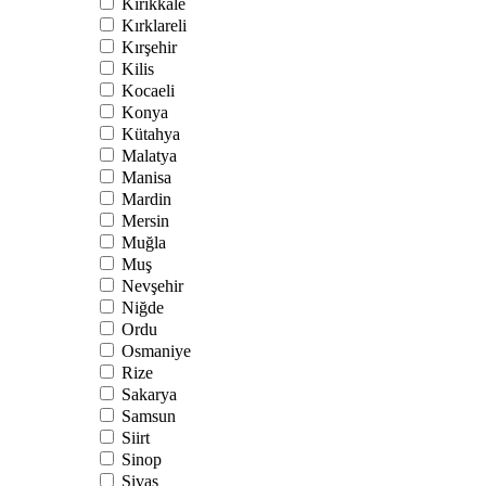
Kırıkkale
Kırklareli
Kırşehir
Kilis
Kocaeli
Konya
Kütahya
Malatya
Manisa
Mardin
Mersin
Muğla
Muş
Nevşehir
Niğde
Ordu
Osmaniye
Rize
Sakarya
Samsun
Siirt
Sinop
Sivas