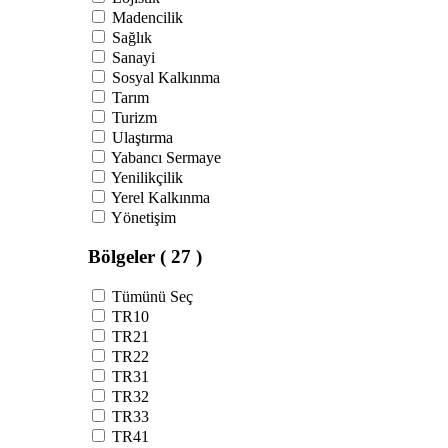
Madencilik
Sağlık
Sanayi
Sosyal Kalkınma
Tarım
Turizm
Ulaştırma
Yabancı Sermaye
Yenilikçilik
Yerel Kalkınma
Yönetişim
Bölgeler
( 27 )
Tümünü Seç
TR10
TR21
TR22
TR31
TR32
TR33
TR41