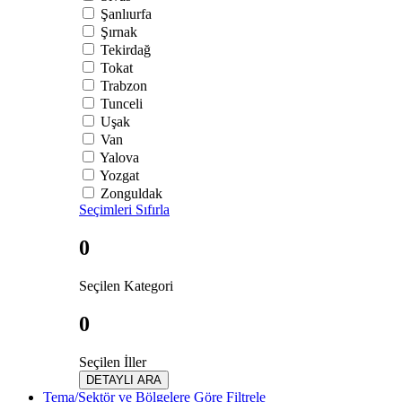
Şanlıurfa
Şırnak
Tekirdağ
Tokat
Trabzon
Tunceli
Uşak
Van
Yalova
Yozgat
Zonguldak
Seçimleri Sıfırla
0
Seçilen Kategori
0
Seçilen İller
DETAYLI ARA
Tema/Sektör ve Bölgelere Göre Filtrele