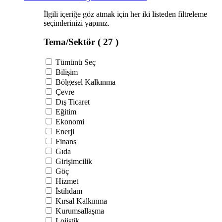
İlgili içeriğe göz atmak için her iki listeden filtreleme
seçimlerinizi yapınız.
Tema/Sektör
( 27 )
Tümünü Seç
Bilişim
Bölgesel Kalkınma
Çevre
Dış Ticaret
Eğitim
Ekonomi
Enerji
Finans
Gıda
Girişimcilik
Göç
Hizmet
İstihdam
Kırsal Kalkınma
Kurumsallaşma
Lojistik