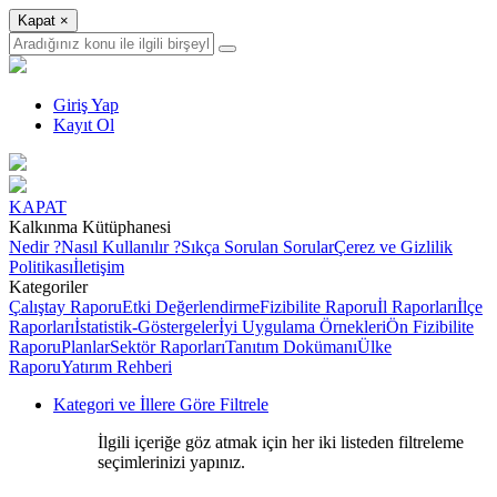
Kapat
×
Giriş Yap
Kayıt Ol
KAPAT
Kalkınma Kütüphanesi
Nedir ?
Nasıl Kullanılır ?
Sıkça Sorulan Sorular
Çerez ve Gizlilik
Politikası
İletişim
Kategoriler
Çalıştay Raporu
Etki Değerlendirme
Fizibilite Raporu
İl Raporları
İlçe
Raporları
İstatistik-Göstergeler
İyi Uygulama Örnekleri
Ön Fizibilite
Raporu
Planlar
Sektör Raporları
Tanıtım Dokümanı
Ülke
Raporu
Yatırım Rehberi
Kategori ve İllere Göre Filtrele
İlgili içeriğe göz atmak için her iki listeden filtreleme
seçimlerinizi yapınız.