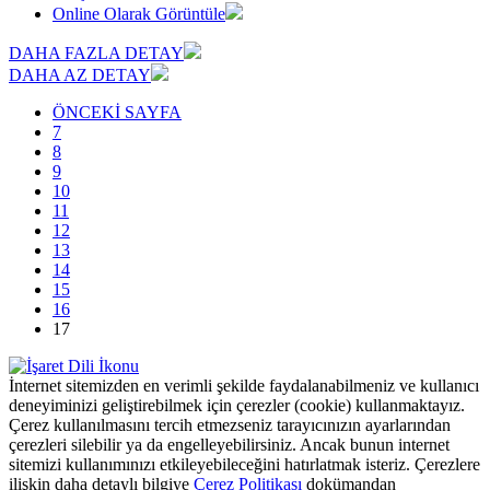
Online Olarak Görüntüle
DAHA FAZLA DETAY
DAHA AZ DETAY
ÖNCEKİ SAYFA
7
8
9
10
11
12
13
14
15
16
17
İnternet sitemizden en verimli şekilde faydalanabilmeniz ve kullanıcı
deneyiminizi geliştirebilmek için çerezler (cookie) kullanmaktayız.
Çerez kullanılmasını tercih etmezseniz tarayıcınızın ayarlarından
çerezleri silebilir ya da engelleyebilirsiniz. Ancak bunun internet
sitemizi kullanımınızı etkileyebileceğini hatırlatmak isteriz. Çerezlere
ilişkin daha detaylı bilgiye
Çerez Politikası
dokümandan