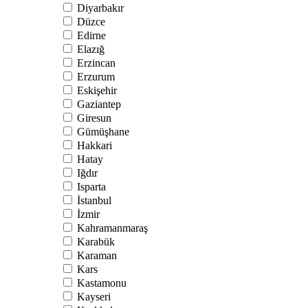
Diyarbakır
Düzce
Edirne
Elazığ
Erzincan
Erzurum
Eskişehir
Gaziantep
Giresun
Gümüşhane
Hakkari
Hatay
Iğdır
Isparta
İstanbul
İzmir
Kahramanmaraş
Karabük
Karaman
Kars
Kastamonu
Kayseri