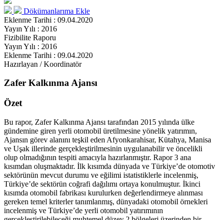
Dökümanlarıma Ekle
Eklenme Tarihi : 09.04.2020
Yayın Yılı : 2016
Fizibilite Raporu
Yayın Yılı : 2016
Eklenme Tarihi : 09.04.2020
Hazırlayan / Koordinatör
Zafer Kalkınma Ajansı
Özet
Bu rapor, Zafer Kalkınma Ajansı tarafından 2015 yılında ülke
gündemine giren yerli otomobil üretilmesine yönelik yatırımın,
Ajansın görev alanını teşkil eden Afyonkarahisar, Kütahya, Manisa
ve Uşak illerinde gerçekleştirilmesinin uygulanabilir ve öncelikli
olup olmadığının tespiti amacıyla hazırlanmıştır. Rapor 3 ana
kısımdan oluşmaktadır. İlk kısımda dünyada ve Türkiye’de otomotiv
sektörünün mevcut durumu ve eğilimi istatistiklerle incelenmiş,
Türkiye’de sektörün coğrafi dağılımı ortaya konulmuştur. İkinci
kısımda otomobil fabrikası kurulurken değerlendirmeye alınması
gereken temel kriterler tanımlanmış, dünyadaki otomobil örnekleri
incelenmiş ve Türkiye’de yerli otomobil yatırımının
gerçekleştirilebileceği muhtemel düzey 2 bölgeleri üzerinden bir