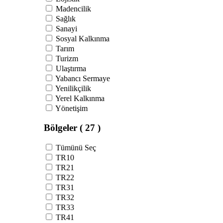
Madencilik
Sağlık
Sanayi
Sosyal Kalkınma
Tarım
Turizm
Ulaştırma
Yabancı Sermaye
Yenilikçilik
Yerel Kalkınma
Yönetişim
Bölgeler
( 27 )
Tümünü Seç
TR10
TR21
TR22
TR31
TR32
TR33
TR41