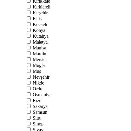
Kırıkkale
Kırklareli
Kırşehir
Kilis
Kocaeli
Konya
Kütahya
Malatya
Manisa
Mardin
Mersin
Muğla
Muş
Nevşehir
Niğde
Ordu
Osmaniye
Rize
Sakarya
Samsun
Siirt
Sinop
Sivas