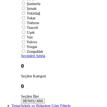
Şanlıurfa
Şırnak
Tekirdağ
Tokat
Trabzon
Tunceli
Uşak
Van
Yalova
Yozgat
Zonguldak
Seçimleri Sıfırla
0
Seçilen Kategori
0
Seçilen İller
DETAYLI ARA
Tema/Sektör ve Bölgelere Göre Filtrele