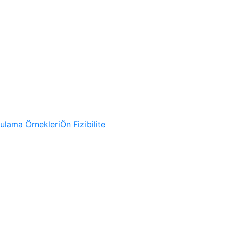
gulama Örnekleri
Ön Fizibilite