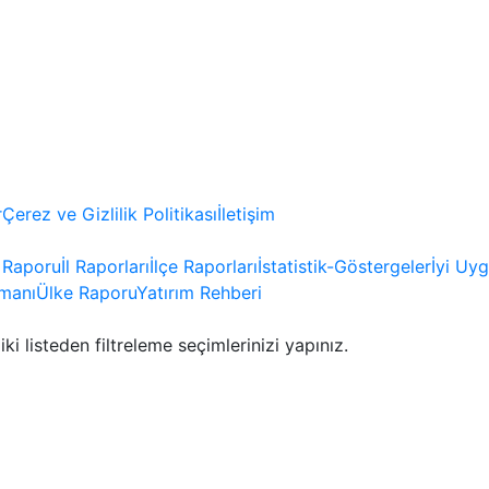
r
Çerez ve Gizlilik Politikası
İletişim
e Raporu
İl Raporları
İlçe Raporları
İstatistik-Göstergeler
İyi Uy
manı
Ülke Raporu
Yatırım Rehberi
iki listeden filtreleme seçimlerinizi yapınız.