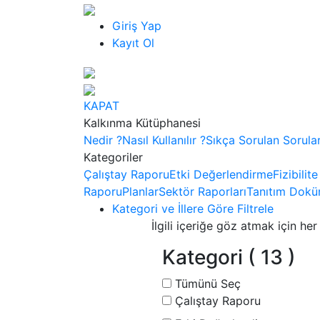
Giriş Yap
Kayıt Ol
KAPAT
Kalkınma Kütüphanesi
Nedir ?
Nasıl Kullanılır ?
Sıkça Sorulan Sorula
Kategoriler
Çalıştay Raporu
Etki Değerlendirme
Fizibilit
Raporu
Planlar
Sektör Raporları
Tanıtım Dokü
Kategori ve İllere Göre Filtrele
İlgili içeriğe göz atmak için her 
Kategori
( 13 )
Tümünü Seç
Çalıştay Raporu