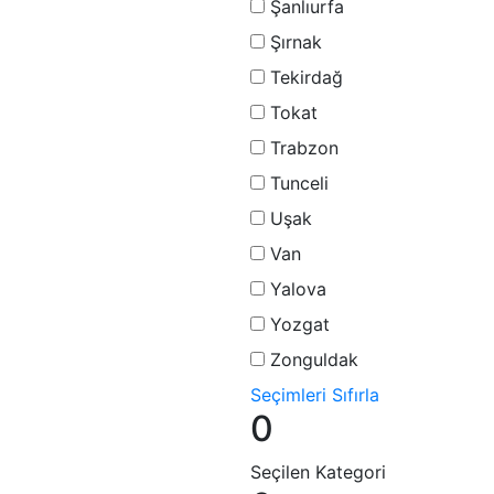
Şanlıurfa
Şırnak
Tekirdağ
Tokat
Trabzon
Tunceli
Uşak
Van
Yalova
Yozgat
Zonguldak
Seçimleri Sıfırla
0
Seçilen Kategori