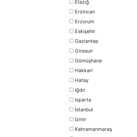
Elazığ
Erzincan
Erzurum
Eskişehir
Gaziantep
Giresun
Gümüşhane
Hakkari
Hatay
Iğdır
Isparta
İstanbul
İzmir
Kahramanmaraş