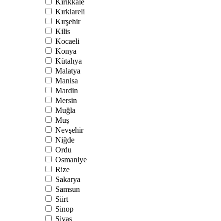
Kırıkkale
Kırklareli
Kırşehir
Kilis
Kocaeli
Konya
Kütahya
Malatya
Manisa
Mardin
Mersin
Muğla
Muş
Nevşehir
Niğde
Ordu
Osmaniye
Rize
Sakarya
Samsun
Siirt
Sinop
Sivas