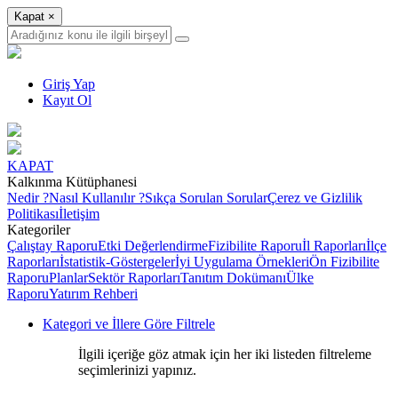
Kapat
×
Giriş Yap
Kayıt Ol
KAPAT
Kalkınma Kütüphanesi
Nedir ?
Nasıl Kullanılır ?
Sıkça Sorulan Sorular
Çerez ve Gizlilik
Politikası
İletişim
Kategoriler
Çalıştay Raporu
Etki Değerlendirme
Fizibilite Raporu
İl Raporları
İlçe
Raporları
İstatistik-Göstergeler
İyi Uygulama Örnekleri
Ön Fizibilite
Raporu
Planlar
Sektör Raporları
Tanıtım Dokümanı
Ülke
Raporu
Yatırım Rehberi
Kategori ve İllere Göre Filtrele
İlgili içeriğe göz atmak için her iki listeden filtreleme
seçimlerinizi yapınız.