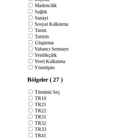
Madencilik
Sağlık
Sanayi
Sosyal Kalkınma
Tarım
Turizm
Ulaştırma
Yabancı Sermaye
Yenilikçilik
Yerel Kalkınma
Yönetişim
Bölgeler
( 27 )
Tümünü Seç
TR10
TR21
TR22
TR31
TR32
TR33
TR41