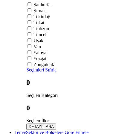
Şanlıurfa
Şırnak
Tekirdağ
Tokat
Trabzon
Tunceli
Uşak
Van
Yalova
Yozgat
Zonguldak
Seçimleri Sıfırla
0
Seçilen Kategori
0
Seçilen İller
DETAYLI ARA
Tema/Sektör ve Bölgelere Göre Filtrele