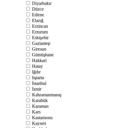
Diyarbakır
Düzce
Edirne
Elazığ
Erzincan
Erzurum
Eskişehir
Gaziantep
Giresun
Gümüşhane
Hakkari
Hatay
Iğdır
Isparta
İstanbul
İzmir
Kahramanmaraş
Karabük
Karaman
Kars
Kastamonu
Kayseri