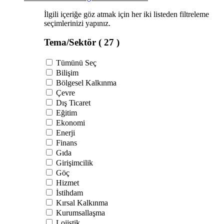
İlgili içeriğe göz atmak için her iki listeden filtreleme
seçimlerinizi yapınız.
Tema/Sektör
( 27 )
Tümünü Seç
Bilişim
Bölgesel Kalkınma
Çevre
Dış Ticaret
Eğitim
Ekonomi
Enerji
Finans
Gıda
Girişimcilik
Göç
Hizmet
İstihdam
Kırsal Kalkınma
Kurumsallaşma
Lojistik