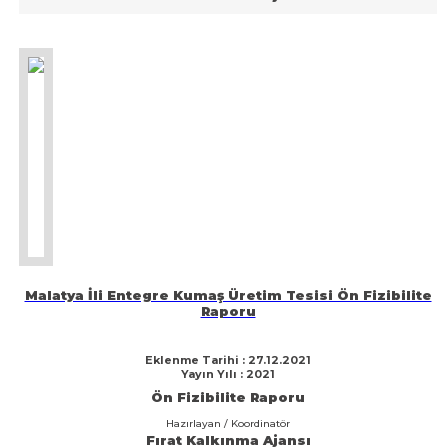
Malatya İli Entegre Kumaş Üretim Tesisi Ön Fizibilite
Raporu
Eklenme Tarihi : 27.12.2021
Yayın Yılı : 2021
Ön Fizibilite Raporu
Hazırlayan / Koordinatör
Fırat Kalkınma Ajansı