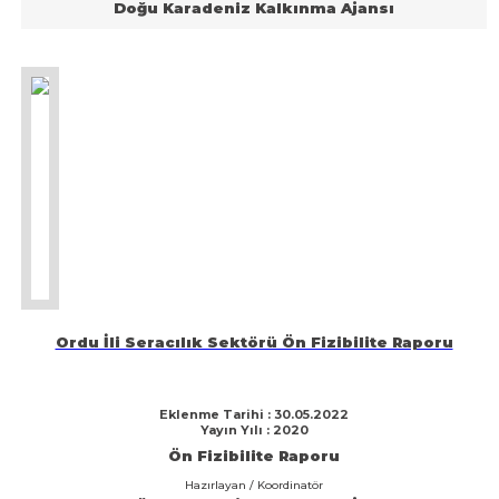
Doğu Karadeniz Kalkınma Ajansı
Ordu İli Seracılık Sektörü Ön Fizibilite Raporu
Eklenme Tarihi : 30.05.2022
Yayın Yılı : 2020
Ön Fizibilite Raporu
Hazırlayan / Koordinatör