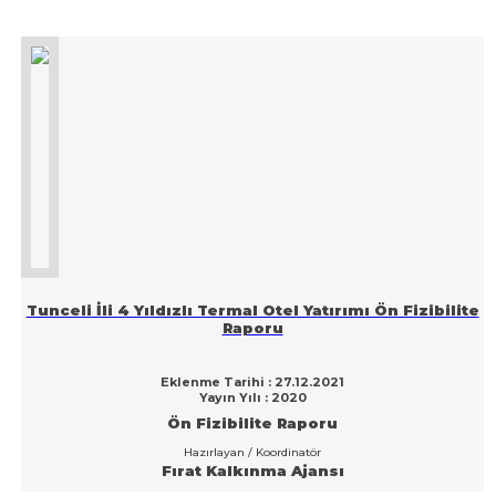
Tunceli İli 4 Yıldızlı Termal Otel Yatırımı Ön Fizibilite
Raporu
Eklenme Tarihi : 27.12.2021
Yayın Yılı : 2020
Ön Fizibilite Raporu
Hazırlayan / Koordinatör
Fırat Kalkınma Ajansı