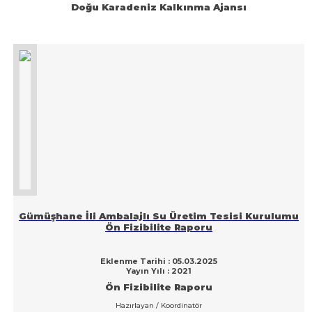
Doğu Karadeniz Kalkınma Ajansı
Gümüşhane İli Ambalajlı Su Üretim Tesisi Kurulumu
Ön Fizibilite Raporu
Eklenme Tarihi : 05.03.2025
Yayın Yılı : 2021
Ön Fizibilite Raporu
Hazırlayan / Koordinatör