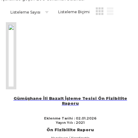
Listeleme Biçimi
Listeleme Sayısı
Gümüşhane İli Bazalt İşleme Tesisi Ön Fizibilite
Raporu
Eklenme Tarihi : 02.01.2026
Yayın Yılı : 2021
Ön Fizibilite Raporu
Hazırlayan / Koordinatör