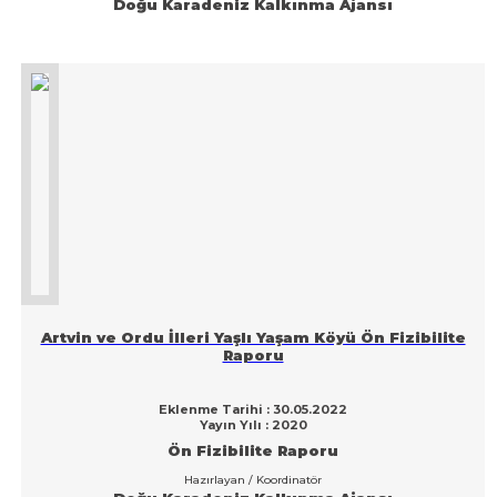
Doğu Karadeniz Kalkınma Ajansı
Artvin ve Ordu İlleri Yaşlı Yaşam Köyü Ön Fizibilite
Raporu
Eklenme Tarihi : 30.05.2022
Yayın Yılı : 2020
Ön Fizibilite Raporu
Hazırlayan / Koordinatör