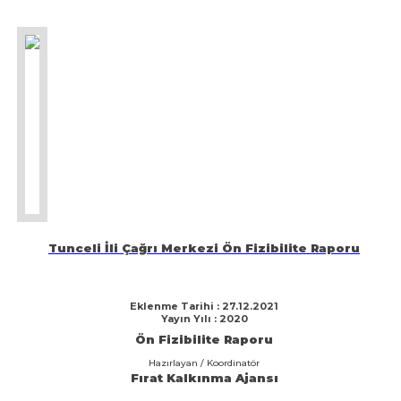
Tunceli İli Çağrı Merkezi Ön Fizibilite Raporu
Eklenme Tarihi : 27.12.2021
Yayın Yılı : 2020
Ön Fizibilite Raporu
Hazırlayan / Koordinatör
Fırat Kalkınma Ajansı