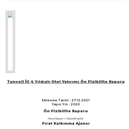
Tunceli İli 4 Yıldızlı Otel Yatırımı Ön Fizibilite Raporu
Eklenme Tarihi : 27.12.2021
Yayın Yılı : 2020
Ön Fizibilite Raporu
Hazırlayan / Koordinatör
Fırat Kalkınma Ajansı