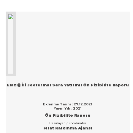
Elazığ İli Jeotermal Sera Yatırımı Ön Fizibilite Raporu
Eklenme Tarihi : 27.12.2021
Yayın Yılı : 2021
Ön Fizibilite Raporu
Hazırlayan / Koordinatör
Fırat Kalkınma Ajansı