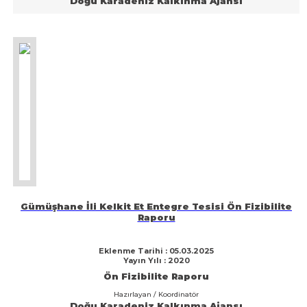
Doğu Karadeniz Kalkınma Ajansı
Gümüşhane İli Kelkit Et Entegre Tesisi Ön Fizibilite
Raporu
Eklenme Tarihi : 05.03.2025
Yayın Yılı : 2020
Ön Fizibilite Raporu
Hazırlayan / Koordinatör
Doğu Karadeniz Kalkınma Ajansı