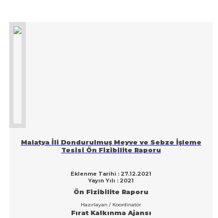
Malatya İli Dondurulmuş Meyve ve Sebze İşleme
Tesisi Ön Fizibilite Raporu
Eklenme Tarihi : 27.12.2021
Yayın Yılı : 2021
Ön Fizibilite Raporu
Hazırlayan / Koordinatör
Fırat Kalkınma Ajansı