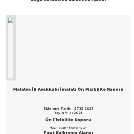
Malatya İli Ayakkabı İmalatı Ön Fizibilite Raporu
Eklenme Tarihi : 27.12.2021
Yayın Yılı : 2021
Ön Fizibilite Raporu
Hazırlayan / Koordinatör
Fırat Kalkınma Ajansı