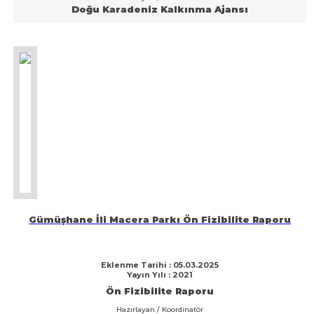
Doğu Karadeniz Kalkınma Ajansı
Gümüşhane İli Macera Parkı Ön Fizibilite Raporu
Eklenme Tarihi : 05.03.2025
Yayın Yılı : 2021
Ön Fizibilite Raporu
Hazırlayan / Koordinatör