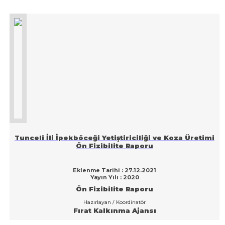
Tunceli İli İpekböceği Yetiştiriciliği ve Koza Üretimi
Ön Fizibilite Raporu
Eklenme Tarihi : 27.12.2021
Yayın Yılı : 2020
Ön Fizibilite Raporu
Hazırlayan / Koordinatör
Fırat Kalkınma Ajansı