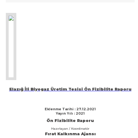
Elazığ İli Biyogaz Üretim Tesisi Ön Fizibilite Raporu
Eklenme Tarihi : 27.12.2021
Yayın Yılı : 2021
Ön Fizibilite Raporu
Hazırlayan / Koordinatör
Fırat Kalkınma Ajansı