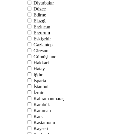
Diyarbakır
Düzce
Edirne
Elazığ
Erzincan
Erzurum
Eskişehir
Gaziantep
Giresun
Gümüşhane
Hakkari
Hatay
Iğdır
Isparta
İstanbul
İzmir
Kahramanmaraş
Karabük
Karaman
Kars
Kastamonu
Kayseri