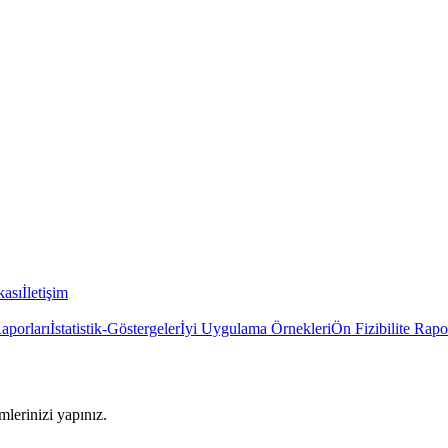
kası
İletişim
Raporları
İstatistik-Göstergeler
İyi Uygulama Örnekleri
Ön Fizibilite Rapo
imlerinizi yapınız.