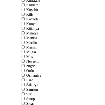
Kırıkkale
Kırklareli
Kırşehir
Kilis
Kocaeli
Konya
Kütahya
Malatya
Manisa
Mardin
Mersin
Muğla
Muş
Nevşehir
Niğde
Ordu
Osmaniye
Rize
Sakarya
Samsun
Siirt
Sinop
Sivas