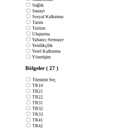
Sağlık
Sanayi
Sosyal Kalkınma
Tarım
Turizm
Ulaştırma
Yabancı Sermaye
Yenilikçilik
Yerel Kalkınma
Yönetişim
Bölgeler
( 27 )
Tümünü Seç
TR10
TR21
TR22
TR31
TR32
TR33
TR41
TR42