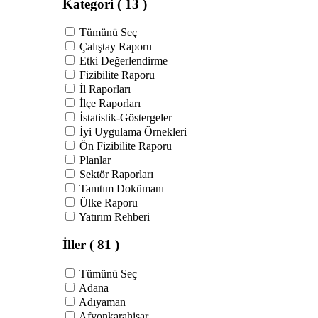
Kategori
( 13 )
Tümünü Seç
Çalıştay Raporu
Etki Değerlendirme
Fizibilite Raporu
İl Raporları
İlçe Raporları
İstatistik-Göstergeler
İyi Uygulama Örnekleri
Ön Fizibilite Raporu
Planlar
Sektör Raporları
Tanıtım Dokümanı
Ülke Raporu
Yatırım Rehberi
İller
( 81 )
Tümünü Seç
Adana
Adıyaman
Afyonkarahisar