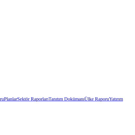
ru
Planlar
Sektör Raporları
Tanıtım Dokümanı
Ülke Raporu
Yatırım