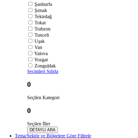
Şanlıurfa
Şırnak
Tekirdağ
Tokat
Trabzon
Tunceli
Uşak
Van
Yalova
Yozgat
Zonguldak
Seçimleri Sıfırla
0
Seçilen Kategori
0
Seçilen İller
DETAYLI ARA
Tema/Sektör ve Bölgelere Göre Filtrele