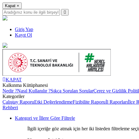
Kapat
×
Giriş Yap
Kayıt Ol
KAPAT
Kalkınma Kütüphanesi
Nedir ?
Nasıl Kullanılır ?
Sıkça Sorulan Sorular
Çerez ve Gizlilik Politi
Kategoriler
Çalıştay Raporu
Etki Değerlendirme
Fizibilite Raporu
İl Raporları
İlçe 
Rehberi
Kategori ve İllere Göre Filtrele
İlgili içeriğe göz atmak için her iki listeden filtreleme seç