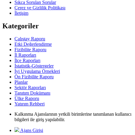
Sıkça Sorulan Sorular
Çerez ve Gizlilik Politikası
İletişim
Kategoriler
Çalıştay Raporu
Etki Değerlendirme
Fizibilite Raporu
İl Raporları
İlçe Raporları
İstatistik-Göstergeler
İyi Uygulama Örnekleri
Ön Fizibilite Raporu
Planlar
Sektör Raporları
Tanıtım Dokümanı
Ülke Raporu
Yatırım Rehberi
Kalkınma Ajanslarının yetkili birimlerine tanımlanan kullanıcı
bilgileri ile giriş yapılabilir.
Ajans Girişi