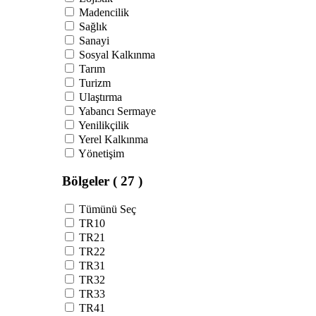
Madencilik
Sağlık
Sanayi
Sosyal Kalkınma
Tarım
Turizm
Ulaştırma
Yabancı Sermaye
Yenilikçilik
Yerel Kalkınma
Yönetişim
Bölgeler
( 27 )
Tümünü Seç
TR10
TR21
TR22
TR31
TR32
TR33
TR41