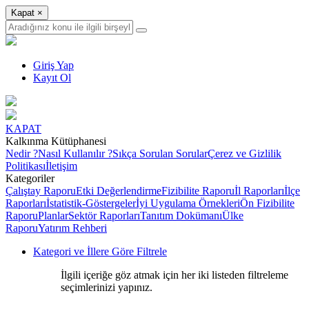
Kapat
×
Giriş Yap
Kayıt Ol
KAPAT
Kalkınma Kütüphanesi
Nedir ?
Nasıl Kullanılır ?
Sıkça Sorulan Sorular
Çerez ve Gizlilik
Politikası
İletişim
Kategoriler
Çalıştay Raporu
Etki Değerlendirme
Fizibilite Raporu
İl Raporları
İlçe
Raporları
İstatistik-Göstergeler
İyi Uygulama Örnekleri
Ön Fizibilite
Raporu
Planlar
Sektör Raporları
Tanıtım Dokümanı
Ülke
Raporu
Yatırım Rehberi
Kategori ve İllere Göre Filtrele
İlgili içeriğe göz atmak için her iki listeden filtreleme
seçimlerinizi yapınız.