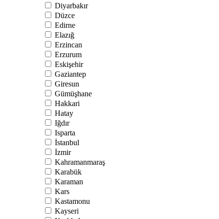
Diyarbakır
Düzce
Edirne
Elazığ
Erzincan
Erzurum
Eskişehir
Gaziantep
Giresun
Gümüşhane
Hakkari
Hatay
Iğdır
Isparta
İstanbul
İzmir
Kahramanmaraş
Karabük
Karaman
Kars
Kastamonu
Kayseri