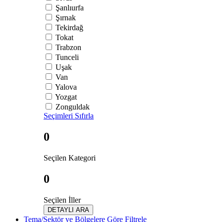
Şanlıurfa
Şırnak
Tekirdağ
Tokat
Trabzon
Tunceli
Uşak
Van
Yalova
Yozgat
Zonguldak
Seçimleri Sıfırla
0
Seçilen Kategori
0
Seçilen İller
DETAYLI ARA
Tema/Sektör ve Bölgelere Göre Filtrele