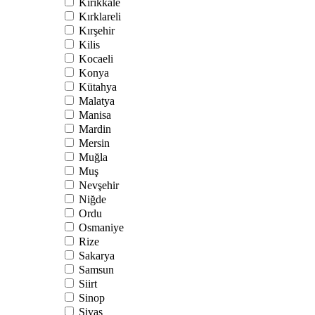
Kırıkkale
Kırklareli
Kırşehir
Kilis
Kocaeli
Konya
Kütahya
Malatya
Manisa
Mardin
Mersin
Muğla
Muş
Nevşehir
Niğde
Ordu
Osmaniye
Rize
Sakarya
Samsun
Siirt
Sinop
Sivas