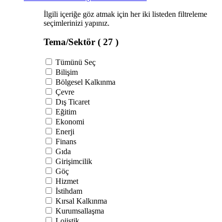
İlgili içeriğe göz atmak için her iki listeden filtreleme
seçimlerinizi yapınız.
Tema/Sektör
( 27 )
Tümünü Seç
Bilişim
Bölgesel Kalkınma
Çevre
Dış Ticaret
Eğitim
Ekonomi
Enerji
Finans
Gıda
Girişimcilik
Göç
Hizmet
İstihdam
Kırsal Kalkınma
Kurumsallaşma
Lojistik