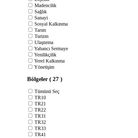
Madencilik
Sağlık
Sanayi
Sosyal Kalkınma
Tarım
Turizm
Ulaştırma
Yabancı Sermaye
Yenilikçilik
Yerel Kalkınma
Yönetişim
Bölgeler
( 27 )
Tümünü Seç
TR10
TR21
TR22
TR31
TR32
TR33
TR41