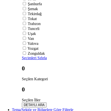
Şanlıurfa
Şırnak
Tekirdağ
Tokat
Trabzon
Tunceli
Uşak
Van
Yalova
Yozgat
Zonguldak
Seçimleri Sıfırla
0
Seçilen Kategori
0
Seçilen İller
DETAYLI ARA
Tema/Sektör ve Bölgelere Göre Filtrele