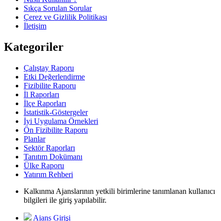
Sıkça Sorulan Sorular
Çerez ve Gizlilik Politikası
İletişim
Kategoriler
Çalıştay Raporu
Etki Değerlendirme
Fizibilite Raporu
İl Raporları
İlçe Raporları
İstatistik-Göstergeler
İyi Uygulama Örnekleri
Ön Fizibilite Raporu
Planlar
Sektör Raporları
Tanıtım Dokümanı
Ülke Raporu
Yatırım Rehberi
Kalkınma Ajanslarının yetkili birimlerine tanımlanan kullanıcı
bilgileri ile giriş yapılabilir.
Ajans Girişi