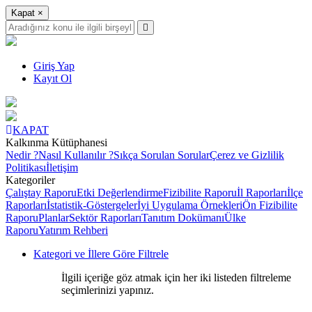
Kapat
×
Giriş Yap
Kayıt Ol
KAPAT
Kalkınma Kütüphanesi
Nedir ?
Nasıl Kullanılır ?
Sıkça Sorulan Sorular
Çerez ve Gizlilik
Politikası
İletişim
Kategoriler
Çalıştay Raporu
Etki Değerlendirme
Fizibilite Raporu
İl Raporları
İlçe
Raporları
İstatistik-Göstergeler
İyi Uygulama Örnekleri
Ön Fizibilite
Raporu
Planlar
Sektör Raporları
Tanıtım Dokümanı
Ülke
Raporu
Yatırım Rehberi
Kategori ve İllere Göre Filtrele
İlgili içeriğe göz atmak için her iki listeden filtreleme
seçimlerinizi yapınız.