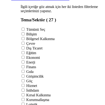
İlgili içeriğe göz atmak için her iki listeden filtreleme
seçimlerinizi yapınız.
Tema/Sektör
( 27 )
Tümünü Seç
Bilişim
Bölgesel Kalkınma
Çevre
Dış Ticaret
Eğitim
Ekonomi
Enerji
Finans
Gıda
Girişimcilik
Göç
Hizmet
İstihdam
Kırsal Kalkınma
Kurumsallaşma
Lojistik