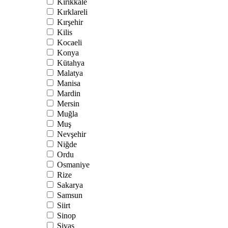
Kırıkkale
Kırklareli
Kırşehir
Kilis
Kocaeli
Konya
Kütahya
Malatya
Manisa
Mardin
Mersin
Muğla
Muş
Nevşehir
Niğde
Ordu
Osmaniye
Rize
Sakarya
Samsun
Siirt
Sinop
Sivas