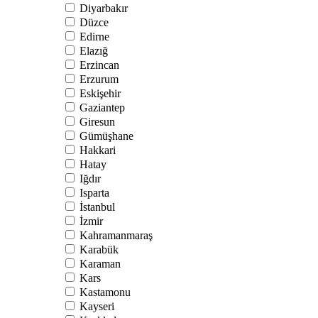
Diyarbakır
Düzce
Edirne
Elazığ
Erzincan
Erzurum
Eskişehir
Gaziantep
Giresun
Gümüşhane
Hakkari
Hatay
Iğdır
Isparta
İstanbul
İzmir
Kahramanmaraş
Karabük
Karaman
Kars
Kastamonu
Kayseri