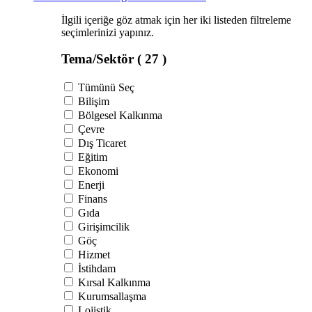
İlgili içeriğe göz atmak için her iki listeden filtreleme
seçimlerinizi yapınız.
Tema/Sektör
( 27 )
Tümünü Seç
Bilişim
Bölgesel Kalkınma
Çevre
Dış Ticaret
Eğitim
Ekonomi
Enerji
Finans
Gıda
Girişimcilik
Göç
Hizmet
İstihdam
Kırsal Kalkınma
Kurumsallaşma
Lojistik