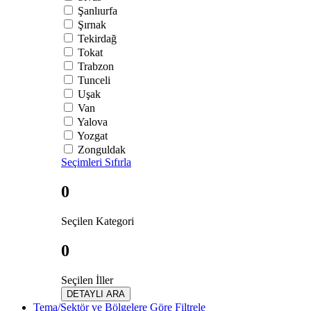
Şanlıurfa
Şırnak
Tekirdağ
Tokat
Trabzon
Tunceli
Uşak
Van
Yalova
Yozgat
Zonguldak
Seçimleri Sıfırla
0
Seçilen Kategori
0
Seçilen İller
DETAYLI ARA
Tema/Sektör ve Bölgelere Göre Filtrele