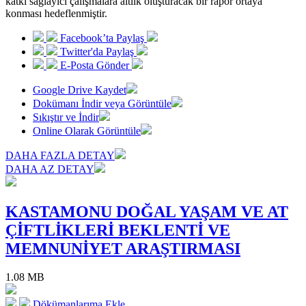
katkı sağlayıcı çalışmalara altlık oluşturacak bir rapor ortaya
konması hedeflenmiştir.
Facebook’ta Paylaş
Twitter'da Paylaş
E-Posta Gönder
Google Drive Kaydet
Dokümanı İndir veya Görüntüle
Sıkıştır ve İndir
Online Olarak Görüntüle
DAHA FAZLA DETAY
DAHA AZ DETAY
KASTAMONU DOĞAL YAŞAM VE AT
ÇİFTLİKLERİ BEKLENTİ VE
MEMNUNİYET ARAŞTIRMASI
1.08 MB
Dökümanlarıma Ekle