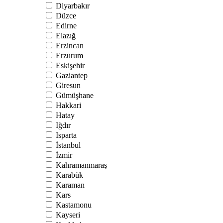
Diyarbakır
Düzce
Edirne
Elazığ
Erzincan
Erzurum
Eskişehir
Gaziantep
Giresun
Gümüşhane
Hakkari
Hatay
Iğdır
Isparta
İstanbul
İzmir
Kahramanmaraş
Karabük
Karaman
Kars
Kastamonu
Kayseri