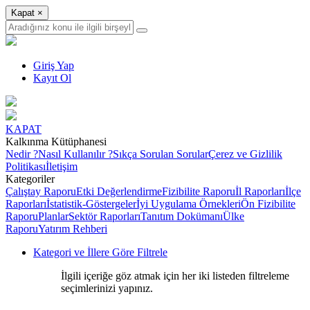
Kapat
×
Giriş Yap
Kayıt Ol
KAPAT
Kalkınma Kütüphanesi
Nedir ?
Nasıl Kullanılır ?
Sıkça Sorulan Sorular
Çerez ve Gizlilik
Politikası
İletişim
Kategoriler
Çalıştay Raporu
Etki Değerlendirme
Fizibilite Raporu
İl Raporları
İlçe
Raporları
İstatistik-Göstergeler
İyi Uygulama Örnekleri
Ön Fizibilite
Raporu
Planlar
Sektör Raporları
Tanıtım Dokümanı
Ülke
Raporu
Yatırım Rehberi
Kategori ve İllere Göre Filtrele
İlgili içeriğe göz atmak için her iki listeden filtreleme
seçimlerinizi yapınız.