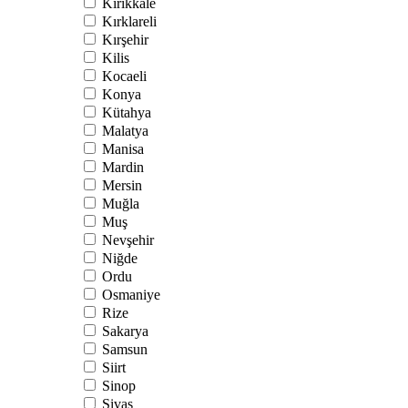
Kırıkkale
Kırklareli
Kırşehir
Kilis
Kocaeli
Konya
Kütahya
Malatya
Manisa
Mardin
Mersin
Muğla
Muş
Nevşehir
Niğde
Ordu
Osmaniye
Rize
Sakarya
Samsun
Siirt
Sinop
Sivas