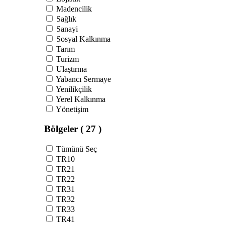
Madencilik
Sağlık
Sanayi
Sosyal Kalkınma
Tarım
Turizm
Ulaştırma
Yabancı Sermaye
Yenilikçilik
Yerel Kalkınma
Yönetişim
Bölgeler
( 27 )
Tümünü Seç
TR10
TR21
TR22
TR31
TR32
TR33
TR41