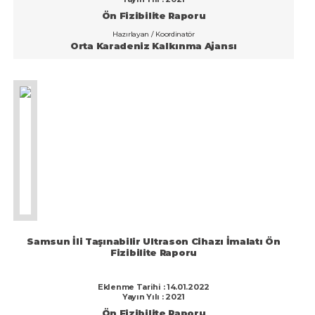
Ön Fizibilite Raporu
Van
Hazırlayan / Koordinatör
Yalova
Orta Karadeniz Kalkınma Ajansı
Yozgat
Zonguldak
Samsun İli Taşınabilir Ultrason Cihazı İmalatı Ön
Fizibilite Raporu
Eklenme Tarihi : 14.01.2022
Yayın Yılı : 2021
Ön Fizibilite Raporu