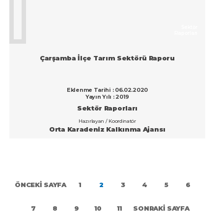
Sektör
Raporları
Çarşamba İlçe Tarım Sektörü Raporu
Eklenme Tarihi : 06.02.2020
Yayın Yılı : 2019
Sektör Raporları
Hazırlayan / Koordinatör
Orta Karadeniz Kalkınma Ajansı
ÖNCEKİ SAYFA
1
2
3
4
5
6
7
8
9
10
11
SONRAKİ SAYFA