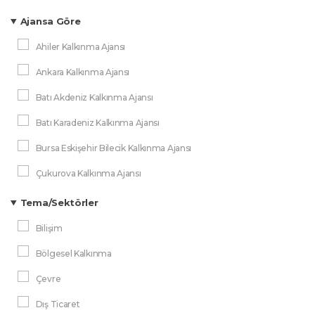
İyi Uygulama Örnekleri
Ajansa Göre
Ön Fizibilite Raporu
Ahiler Kalkınma Ajansı
Planlar
Ankara Kalkınma Ajansı
Sektör Raporları
Batı Akdeniz Kalkınma Ajansı
Tanıtım Dokümanı
Batı Karadeniz Kalkınma Ajansı
Ülke Raporu
Bursa Eskişehir Bilecik Kalkınma Ajansı
Yatırım Rehberi
Çukurova Kalkınma Ajansı
DAP Bölge Kalkınma İdaresi
Tema/Sektörler
Dicle Kalkınma Ajansı
Bilişim
Doğu Akdeniz Kalkınma Ajansı
Bölgesel Kalkınma
Doğu Anadolu Kalkınma Ajansı
Çevre
Doğu Karadeniz Kalkınma Ajansı
Dış Ticaret