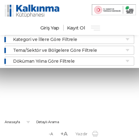
Giriş Yap
Kayıt Ol
Kategori ve İllere Göre Filtrele
Tema/Sektör ve Bölgelere Göre Filtrele
Döküman Yılına Göre Filtrele
Detaylı Arama
Aradığınız dokümanlar ile ilgili detaylı bilgileri girerek hızlı ve
kolayca erişebilirsiniz.
Anasayfa
Detaylı Arama
+A
Yazdır
-A