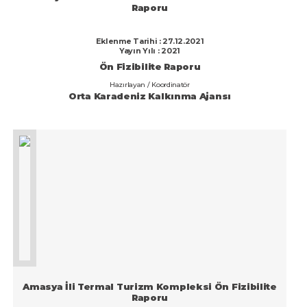
İstanbul
Raporu
İzmir
Eklenme Tarihi : 27.12.2021
Yayın Yılı : 2021
Kahramanmaraş
Ön Fizibilite Raporu
Karabük
Hazırlayan / Koordinatör
Orta Karadeniz Kalkınma Ajansı
Karaman
Kars
Kastamonu
Kayseri
Kırıkkale
Kırklareli
Kırşehir
Kilis
Amasya İli Termal Turizm Kompleksi Ön Fizibilite
Raporu
Kocaeli