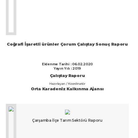
Çalıştay
Raporu
Coğrafi İşaretli ürünler Çorum Çalıştay Sonuç Raporu
Eklenme Tarihi : 06.02.2020
Yayın Yılı : 2019
Çalıştay Raporu
Hazırlayan / Koordinatör
Orta Karadeniz Kalkınma Ajansı
Çarşamba İlçe Tarım Sektörü Raporu