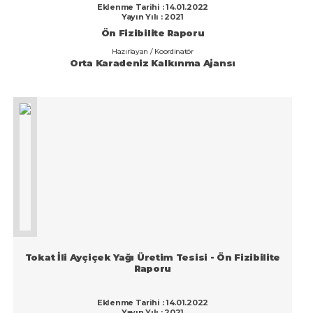
Rize
Eklenme Tarihi : 14.01.2022
Yayın Yılı : 2021
Sakarya
Ön Fizibilite Raporu
Hazırlayan / Koordinatör
Samsun
Orta Karadeniz Kalkınma Ajansı
Siirt
Sinop
Sivas
Şanlıurfa
Şırnak
Tekirdağ
Tokat
Tokat İli Ayçiçek Yağı Üretim Tesisi - Ön Fizibilite
Trabzon
Raporu
Tunceli
Eklenme Tarihi : 14.01.2022
Uşak
Yayın Yılı : 2021