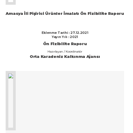
Bayburt
TRB2
Bilecik
Amasya İli Pişirici Ürünler İmalatı Ön Fizibilite Raporu
TRC1
Bingöl
TRC2
Bitlis
Eklenme Tarihi : 27.12.2021
Yayın Yılı : 2021
TRC3
Bolu
Ön Fizibilite Raporu
Ulusal
Hazırlayan / Koordinatör
Burdur
Orta Karadeniz Kalkınma Ajansı
Bursa
Çanakkale
Çankırı
Çorum
Denizli
Diyarbakır
Düzce