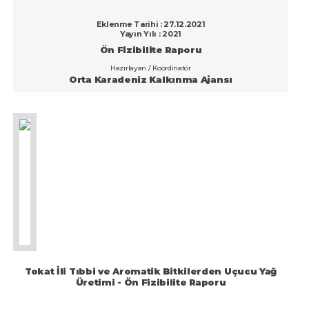
Konya
Eklenme Tarihi : 27.12.2021
Yayın Yılı : 2021
Kütahya
Ön Fizibilite Raporu
Malatya
Hazırlayan / Koordinatör
Orta Karadeniz Kalkınma Ajansı
Manisa
Mardin
Mersin
Muğla
Muş
Nevşehir
Niğde
Ordu
Tokat İli Tıbbi ve Aromatik Bitkilerden Uçucu Yağ
Üretimi - Ön Fizibilite Raporu
Osmaniye