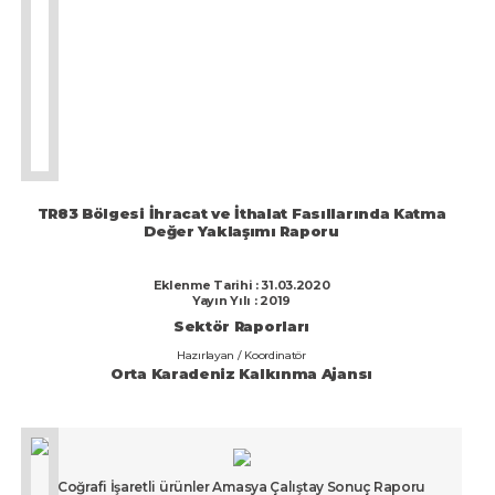
TR83 Bölgesi İhracat ve İthalat Fasıllarında Katma
Değer Yaklaşımı Raporu
Eklenme Tarihi : 31.03.2020
Yayın Yılı : 2019
Sektör Raporları
Hazırlayan / Koordinatör
Orta Karadeniz Kalkınma Ajansı
Coğrafi İşaretli ürünler Amasya Çalıştay Sonuç Raporu