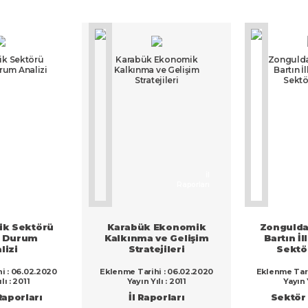
ik Sektörü
Karabük Ekonomik
Zongulda
rum Analizi
Kalkınma ve Gelişim
Bartın İ
Stratejileri
Sektö
Sektör
İl
Raporları
Raporları
ik Sektörü
Karabük Ekonomik
Zongulda
t Durum
Kalkınma ve Gelişim
Bartın İ
lizi
Stratejileri
Sektör
i : 06.02.2020
Eklenme Tarihi : 06.02.2020
Eklenme Tari
lı : 2011
Yayın Yılı : 2011
Yayın Y
Raporları
İl Raporları
Sektör 