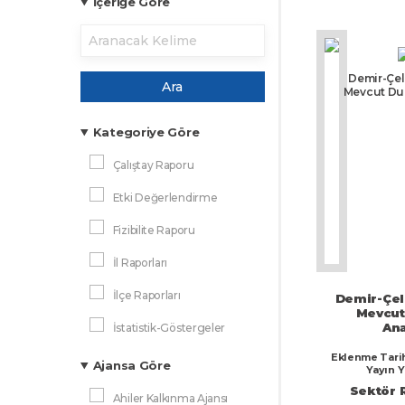
İçeriğe Göre
Demir-Çel
Ara
Mevcut Du
Kategoriye Göre
Çalıştay Raporu
Etki Değerlendirme
Fizibilite Raporu
İl Raporları
İlçe Raporları
Demir-Çel
Mevcu
Ana
İstatistik-Göstergeler
Eklenme Tarih
İyi Uygulama Örnekleri
Ajansa Göre
Yayın Yı
Sektör 
Ön Fizibilite Raporu
Ahiler Kalkınma Ajansı