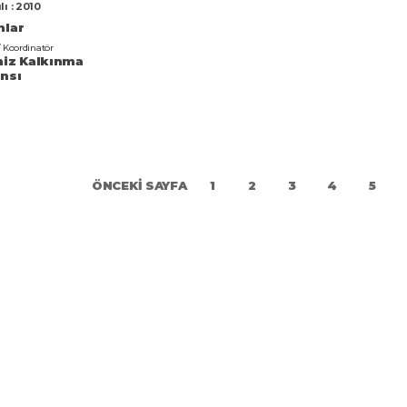
lı : 2010
nlar
/ Koordinatör
niz Kalkınma
ansı
ÖNCEKİ SAYFA
1
2
3
4
5