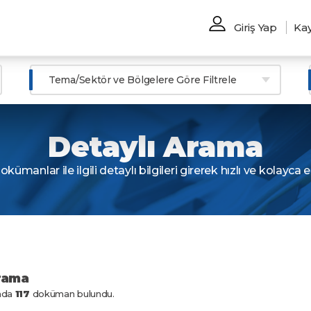
Giriş Yap
Kay
Tema/Sektör ve Bölgelere Göre Filtrele
Detaylı Arama
kümanlar ile ilgili detaylı bilgileri girerek hızlı ve kolayca er
rama
nda
117
doküman bulundu.