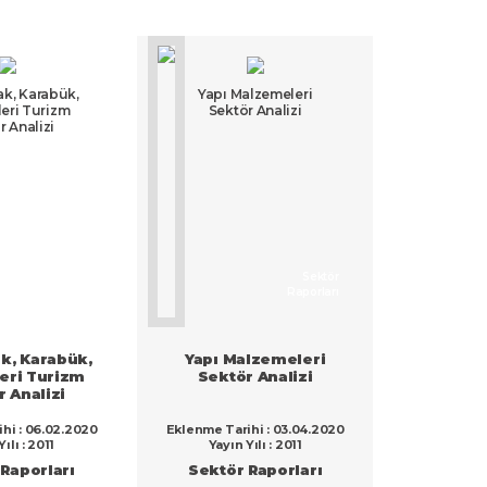
k, Karabük,
Yapı Malzemeleri
lleri Turizm
Sektör Analizi
r Analizi
Sektör
Sektör
Raporları
Raporları
k, Karabük,
Yapı Malzemeleri
lleri Turizm
Sektör Analizi
 Analizi
hi : 06.02.2020
Eklenme Tarihi : 03.04.2020
ılı : 2011
Yayın Yılı : 2011
Raporları
Sektör Raporları