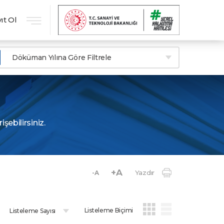
ıt Ol
Döküman Yılına Göre Filtrele
işebilirsiniz.
+A
Yazdır
-A
Listeleme Biçimi
Listeleme Sayısı