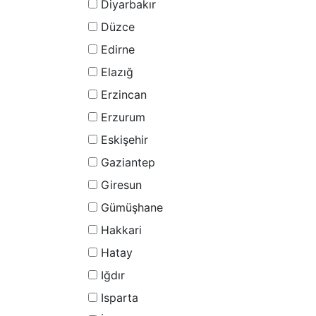
Diyarbakır
Düzce
Edirne
Elazığ
Erzincan
Erzurum
Eskişehir
Gaziantep
Giresun
Gümüşhane
Hakkari
Hatay
Iğdır
Isparta