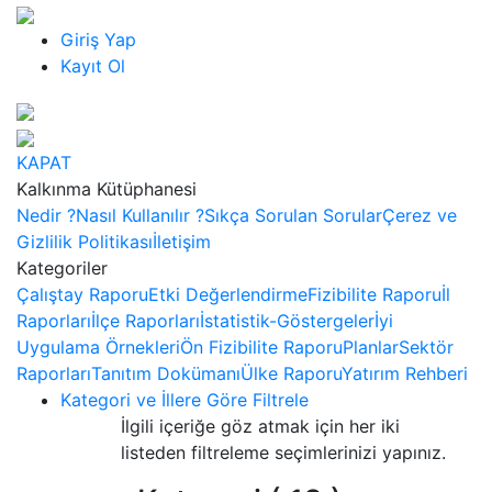
Giriş Yap
Kayıt Ol
KAPAT
Kalkınma Kütüphanesi
Nedir ?
Nasıl Kullanılır ?
Sıkça Sorulan Sorular
Çerez ve
Gizlilik Politikası
İletişim
Kategoriler
Çalıştay Raporu
Etki Değerlendirme
Fizibilite Raporu
İl
Raporları
İlçe Raporları
İstatistik-Göstergeler
İyi
Uygulama Örnekleri
Ön Fizibilite Raporu
Planlar
Sektör
Raporları
Tanıtım Dokümanı
Ülke Raporu
Yatırım Rehberi
Kategori ve İllere Göre Filtrele
İlgili içeriğe göz atmak için her iki
listeden filtreleme seçimlerinizi yapınız.