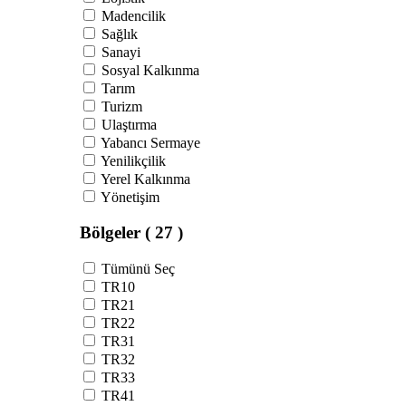
Madencilik
Sağlık
Sanayi
Sosyal Kalkınma
Tarım
Turizm
Ulaştırma
Yabancı Sermaye
Yenilikçilik
Yerel Kalkınma
Yönetişim
Bölgeler
( 27 )
Tümünü Seç
TR10
TR21
TR22
TR31
TR32
TR33
TR41