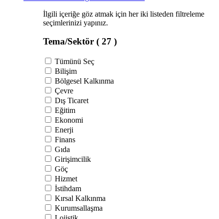
İlgili içeriğe göz atmak için her iki listeden filtreleme
seçimlerinizi yapınız.
Tema/Sektör
( 27 )
Tümünü Seç
Bilişim
Bölgesel Kalkınma
Çevre
Dış Ticaret
Eğitim
Ekonomi
Enerji
Finans
Gıda
Girişimcilik
Göç
Hizmet
İstihdam
Kırsal Kalkınma
Kurumsallaşma
Lojistik