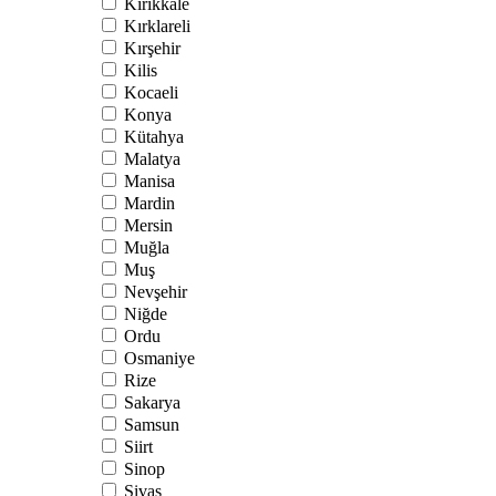
Kırıkkale
Kırklareli
Kırşehir
Kilis
Kocaeli
Konya
Kütahya
Malatya
Manisa
Mardin
Mersin
Muğla
Muş
Nevşehir
Niğde
Ordu
Osmaniye
Rize
Sakarya
Samsun
Siirt
Sinop
Sivas