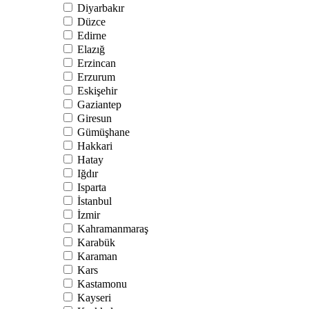
Diyarbakır
Düzce
Edirne
Elazığ
Erzincan
Erzurum
Eskişehir
Gaziantep
Giresun
Gümüşhane
Hakkari
Hatay
Iğdır
Isparta
İstanbul
İzmir
Kahramanmaraş
Karabük
Karaman
Kars
Kastamonu
Kayseri