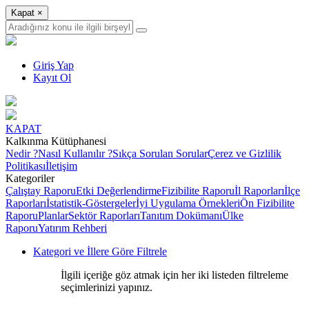
Kapat
×
Giriş Yap
Kayıt Ol
KAPAT
Kalkınma Kütüphanesi
Nedir ?
Nasıl Kullanılır ?
Sıkça Sorulan Sorular
Çerez ve Gizlilik
Politikası
İletişim
Kategoriler
Çalıştay Raporu
Etki Değerlendirme
Fizibilite Raporu
İl Raporları
İlçe
Raporları
İstatistik-Göstergeler
İyi Uygulama Örnekleri
Ön Fizibilite
Raporu
Planlar
Sektör Raporları
Tanıtım Dokümanı
Ülke
Raporu
Yatırım Rehberi
Kategori ve İllere Göre Filtrele
İlgili içeriğe göz atmak için her iki listeden filtreleme
seçimlerinizi yapınız.