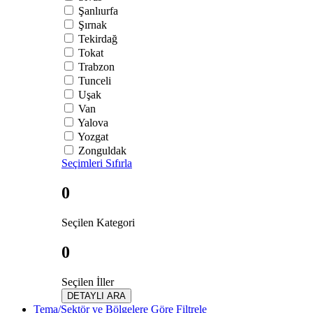
Şanlıurfa
Şırnak
Tekirdağ
Tokat
Trabzon
Tunceli
Uşak
Van
Yalova
Yozgat
Zonguldak
Seçimleri Sıfırla
0
Seçilen Kategori
0
Seçilen İller
DETAYLI ARA
Tema/Sektör ve Bölgelere Göre Filtrele