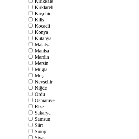
Kırıkkale
Kırklareli
Kırşehir
Kilis
Kocaeli
Konya
Kütahya
Malatya
Manisa
Mardin
Mersin
Muğla
Muş
Nevşehir
Niğde
Ordu
Osmaniye
Rize
Sakarya
Samsun
Siirt
Sinop
Sivas