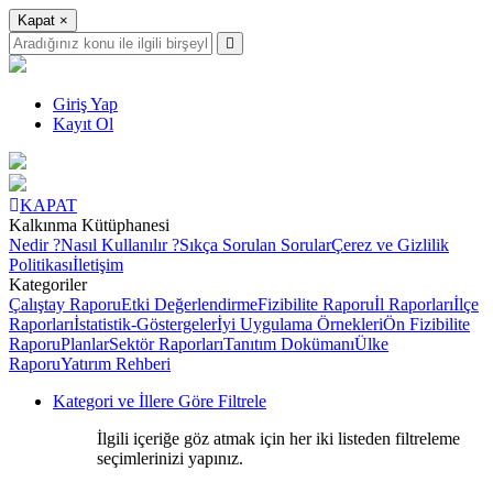
Kapat
×
Giriş Yap
Kayıt Ol
KAPAT
Kalkınma Kütüphanesi
Nedir ?
Nasıl Kullanılır ?
Sıkça Sorulan Sorular
Çerez ve Gizlilik
Politikası
İletişim
Kategoriler
Çalıştay Raporu
Etki Değerlendirme
Fizibilite Raporu
İl Raporları
İlçe
Raporları
İstatistik-Göstergeler
İyi Uygulama Örnekleri
Ön Fizibilite
Raporu
Planlar
Sektör Raporları
Tanıtım Dokümanı
Ülke
Raporu
Yatırım Rehberi
Kategori ve İllere Göre Filtrele
İlgili içeriğe göz atmak için her iki listeden filtreleme
seçimlerinizi yapınız.