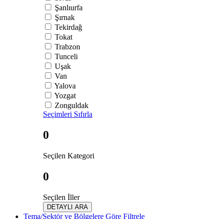
Şanlıurfa
Şırnak
Tekirdağ
Tokat
Trabzon
Tunceli
Uşak
Van
Yalova
Yozgat
Zonguldak
Seçimleri Sıfırla
0
Seçilen Kategori
0
Seçilen İller
DETAYLI ARA
Tema/Sektör ve Bölgelere Göre Filtrele