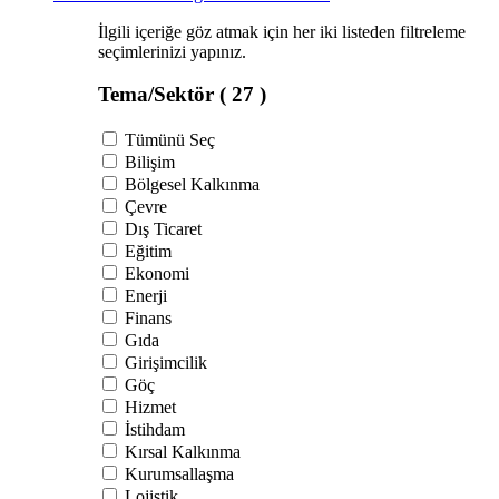
İlgili içeriğe göz atmak için her iki listeden filtreleme
seçimlerinizi yapınız.
Tema/Sektör
( 27 )
Tümünü Seç
Bilişim
Bölgesel Kalkınma
Çevre
Dış Ticaret
Eğitim
Ekonomi
Enerji
Finans
Gıda
Girişimcilik
Göç
Hizmet
İstihdam
Kırsal Kalkınma
Kurumsallaşma
Lojistik