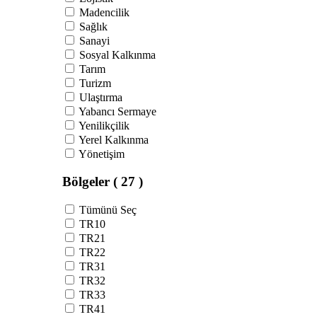
Madencilik
Sağlık
Sanayi
Sosyal Kalkınma
Tarım
Turizm
Ulaştırma
Yabancı Sermaye
Yenilikçilik
Yerel Kalkınma
Yönetişim
Bölgeler
( 27 )
Tümünü Seç
TR10
TR21
TR22
TR31
TR32
TR33
TR41