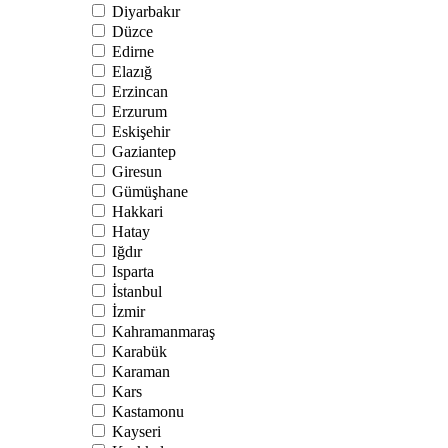
Diyarbakır
Düzce
Edirne
Elazığ
Erzincan
Erzurum
Eskişehir
Gaziantep
Giresun
Gümüşhane
Hakkari
Hatay
Iğdır
Isparta
İstanbul
İzmir
Kahramanmaraş
Karabük
Karaman
Kars
Kastamonu
Kayseri