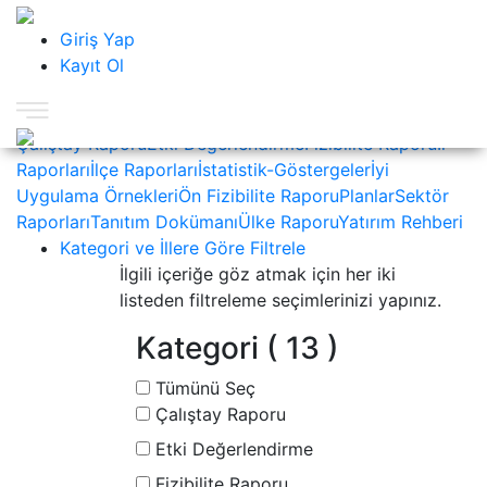
KAPAT
Kalkınma Kütüphanesi
Giriş Yap
Nedir ?
Kayıt Ol
Nasıl Kullanılır ?
Sıkça Sorulan Sorular
Çerez ve
Gizlilik Politikası
İletişim
Kategoriler
Çalıştay Raporu
Etki Değerlendirme
Fizibilite Raporu
İl
Raporları
İlçe Raporları
İstatistik-Göstergeler
İyi
Uygulama Örnekleri
Ön Fizibilite Raporu
Planlar
Sektör
Raporları
Tanıtım Dokümanı
Ülke Raporu
Yatırım Rehberi
Kategori ve İllere Göre Filtrele
İlgili içeriğe göz atmak için her iki
listeden filtreleme seçimlerinizi yapınız.
Kategori
( 13 )
Tümünü Seç
Çalıştay Raporu
Etki Değerlendirme
Fizibilite Raporu