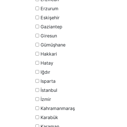
Erzurum
Eskişehir
Gaziantep
Giresun
Gümüşhane
Hakkari
Hatay
Iğdır
Isparta
İstanbul
İzmir
Kahramanmaraş
Karabük
Karaman