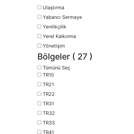
Ulaştırma
Yabancı Sermaye
Yenilikçilik
Yerel Kalkınma
Yönetişim
Bölgeler
( 27 )
Tümünü Seç
TR10
TR21
TR22
TR31
TR32
TR33
TR41