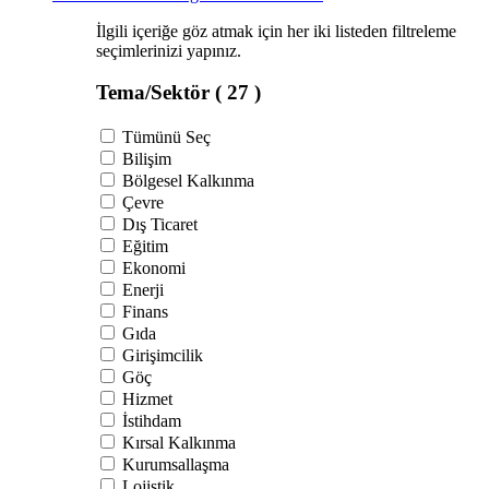
İlgili içeriğe göz atmak için her iki listeden filtreleme
seçimlerinizi yapınız.
Tema/Sektör
( 27 )
Tümünü Seç
Bilişim
Bölgesel Kalkınma
Çevre
Dış Ticaret
Eğitim
Ekonomi
Enerji
Finans
Gıda
Girişimcilik
Göç
Hizmet
İstihdam
Kırsal Kalkınma
Kurumsallaşma
Lojistik