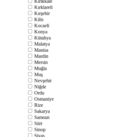
Kırıkkale
Kırklareli
Kırşehir
Kilis
Kocaeli
Konya
Kütahya
Malatya
Manisa
Mardin
Mersin
Muğla
Muş
Nevşehir
Niğde
Ordu
Osmaniye
Rize
Sakarya
Samsun
Siirt
Sinop
Sivas