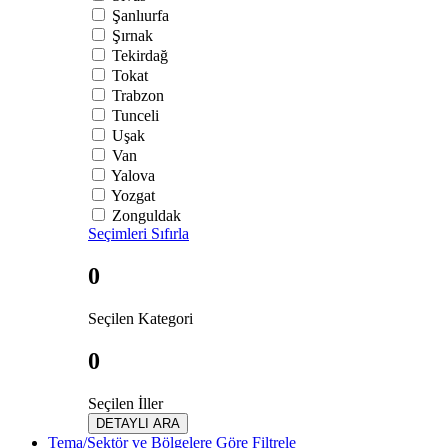
Şanlıurfa
Şırnak
Tekirdağ
Tokat
Trabzon
Tunceli
Uşak
Van
Yalova
Yozgat
Zonguldak
Seçimleri Sıfırla
0
Seçilen Kategori
0
Seçilen İller
DETAYLI ARA
Tema/Sektör ve Bölgelere Göre Filtrele