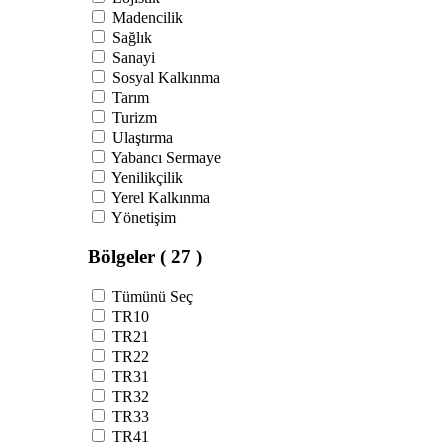
Madencilik
Sağlık
Sanayi
Sosyal Kalkınma
Tarım
Turizm
Ulaştırma
Yabancı Sermaye
Yenilikçilik
Yerel Kalkınma
Yönetişim
Bölgeler
( 27 )
Tümünü Seç
TR10
TR21
TR22
TR31
TR32
TR33
TR41