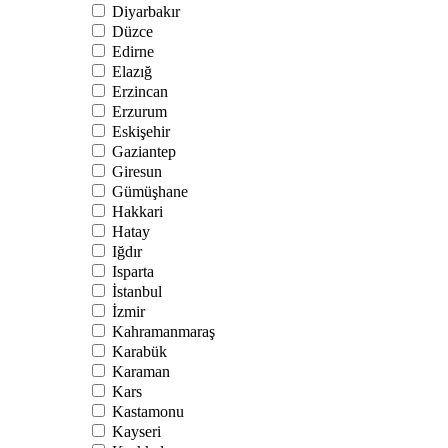
Diyarbakır
Düzce
Edirne
Elazığ
Erzincan
Erzurum
Eskişehir
Gaziantep
Giresun
Gümüşhane
Hakkari
Hatay
Iğdır
Isparta
İstanbul
İzmir
Kahramanmaraş
Karabük
Karaman
Kars
Kastamonu
Kayseri