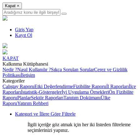
Kapat
×
Giriş Yap
Kayıt Ol
KAPAT
Kalkınma Kütüphanesi
Nedir ?
Nasıl Kullanılır ?
Sıkça Sorulan Sorular
Çerez ve Gizlilik
Politikası
İletişim
Kategoriler
Çalıştay Raporu
Etki Değerlendirme
Fizibilite Raporu
İl Raporları
İlçe
Raporları
İstatistik-Göstergeler
İyi Uygulama Örnekleri
Ön Fizibilite
Raporu
Planlar
Sektör Raporları
Tanıtım Dokümanı
Ülke
Raporu
Yatırım Rehberi
Kategori ve İllere Göre Filtrele
İlgili içeriğe göz atmak için her iki listeden filtreleme
seçimlerinizi yapınız.