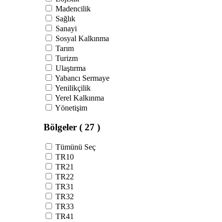
Madencilik
Sağlık
Sanayi
Sosyal Kalkınma
Tarım
Turizm
Ulaştırma
Yabancı Sermaye
Yenilikçilik
Yerel Kalkınma
Yönetişim
Bölgeler
( 27 )
Tümünü Seç
TR10
TR21
TR22
TR31
TR32
TR33
TR41