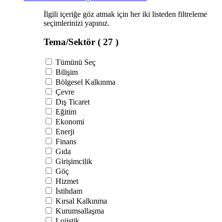
İlgili içeriğe göz atmak için her iki listeden filtreleme
seçimlerinizi yapınız.
Tema/Sektör
( 27 )
Tümünü Seç
Bilişim
Bölgesel Kalkınma
Çevre
Dış Ticaret
Eğitim
Ekonomi
Enerji
Finans
Gıda
Girişimcilik
Göç
Hizmet
İstihdam
Kırsal Kalkınma
Kurumsallaşma
Lojistik