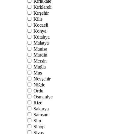
Kırıkkale
Kırklareli
Kırşehir
Kilis
Kocaeli
Konya
Kütahya
Malatya
Manisa
Mardin
Mersin
Muğla
Muş
Nevşehir
Niğde
Ordu
Osmaniye
Rize
Sakarya
Samsun
Siirt
Sinop
Sivas