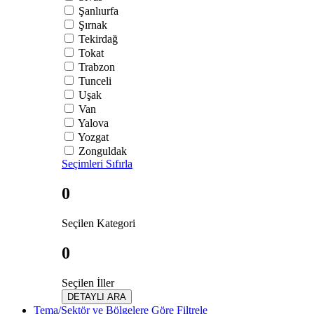
Şanlıurfa
Şırnak
Tekirdağ
Tokat
Trabzon
Tunceli
Uşak
Van
Yalova
Yozgat
Zonguldak
Seçimleri Sıfırla
0
Seçilen Kategori
0
Seçilen İller
DETAYLI ARA
Tema/Sektör ve Bölgelere Göre Filtrele