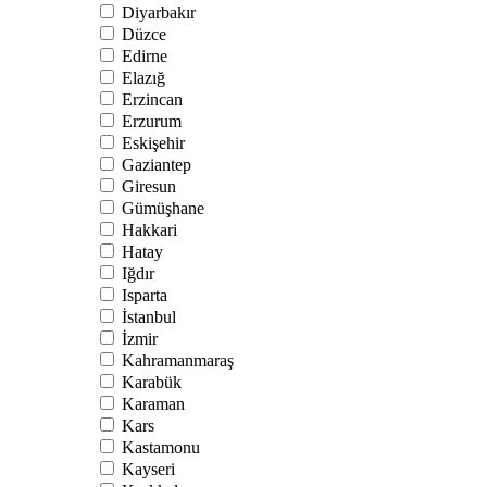
Diyarbakır
Düzce
Edirne
Elazığ
Erzincan
Erzurum
Eskişehir
Gaziantep
Giresun
Gümüşhane
Hakkari
Hatay
Iğdır
Isparta
İstanbul
İzmir
Kahramanmaraş
Karabük
Karaman
Kars
Kastamonu
Kayseri