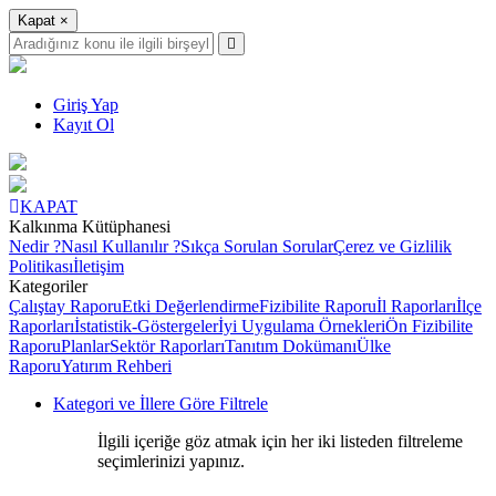
Kapat
×
Giriş Yap
Kayıt Ol
KAPAT
Kalkınma Kütüphanesi
Nedir ?
Nasıl Kullanılır ?
Sıkça Sorulan Sorular
Çerez ve Gizlilik
Politikası
İletişim
Kategoriler
Çalıştay Raporu
Etki Değerlendirme
Fizibilite Raporu
İl Raporları
İlçe
Raporları
İstatistik-Göstergeler
İyi Uygulama Örnekleri
Ön Fizibilite
Raporu
Planlar
Sektör Raporları
Tanıtım Dokümanı
Ülke
Raporu
Yatırım Rehberi
Kategori ve İllere Göre Filtrele
İlgili içeriğe göz atmak için her iki listeden filtreleme
seçimlerinizi yapınız.