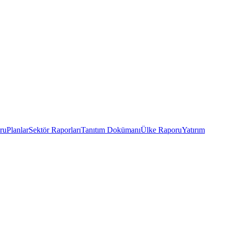
ru
Planlar
Sektör Raporları
Tanıtım Dokümanı
Ülke Raporu
Yatırım