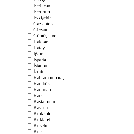
Erzincan
Erzurum
Eskişehir
Gaziantep
Giresun
Gümüşhane
Hakkari
Hatay
Iğdır
Isparta
İstanbul
İzmir
Kahramanmaraş
Karabük
Karaman
Kars
Kastamonu
Kayseri
Kırıkkale
Kırklareli
Kırşehir
Kilis