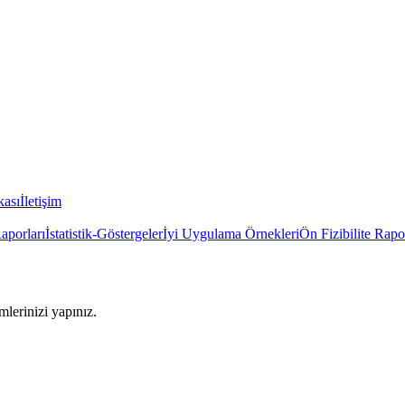
kası
İletişim
Raporları
İstatistik-Göstergeler
İyi Uygulama Örnekleri
Ön Fizibilite Rapo
imlerinizi yapınız.