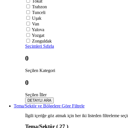
Tokat
Trabzon
Tunceli
Uşak
Van
Yalova
Yozgat
Zonguldak
Seçimleri Sıfırla
0
Seçilen Kategori
0
Seçilen İller
DETAYLI ARA
Tema/Sektör ve Bölgelere Göre Filtrele
İlgili içeriğe göz atmak için her iki listeden filtreleme seç
Tema/Sektör
( 27 )