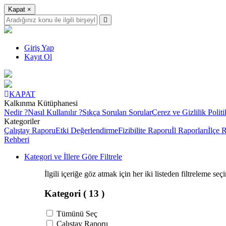
Kapat
×
Giriş Yap
Kayıt Ol
KAPAT
Kalkınma Kütüphanesi
Nedir ?
Nasıl Kullanılır ?
Sıkça Sorulan Sorular
Çerez ve Gizlilik Politi
Kategoriler
Çalıştay Raporu
Etki Değerlendirme
Fizibilite Raporu
İl Raporları
İlçe 
Rehberi
Kategori ve İllere Göre Filtrele
İlgili içeriğe göz atmak için her iki listeden filtreleme seç
Kategori
( 13 )
Tümünü Seç
Çalıştay Raporu