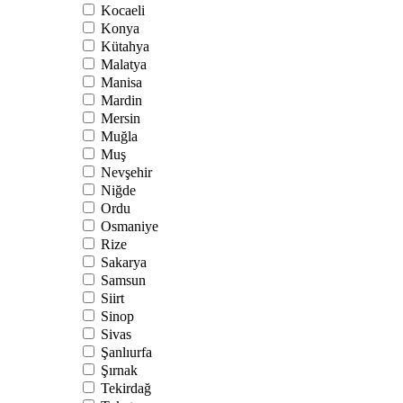
Kocaeli
Konya
Kütahya
Malatya
Manisa
Mardin
Mersin
Muğla
Muş
Nevşehir
Niğde
Ordu
Osmaniye
Rize
Sakarya
Samsun
Siirt
Sinop
Sivas
Şanlıurfa
Şırnak
Tekirdağ