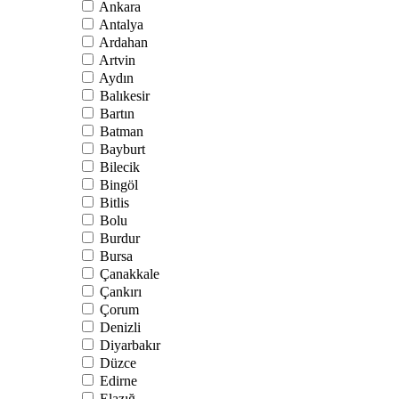
Ankara
Antalya
Ardahan
Artvin
Aydın
Balıkesir
Bartın
Batman
Bayburt
Bilecik
Bingöl
Bitlis
Bolu
Burdur
Bursa
Çanakkale
Çankırı
Çorum
Denizli
Diyarbakır
Düzce
Edirne
Elazığ