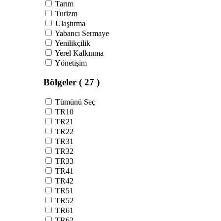
Tarım
Turizm
Ulaştırma
Yabancı Sermaye
Yenilikçilik
Yerel Kalkınma
Yönetişim
Bölgeler
( 27 )
Tümünü Seç
TR10
TR21
TR22
TR31
TR32
TR33
TR41
TR42
TR51
TR52
TR61
TR62