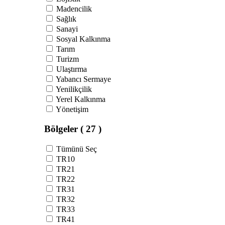
Madencilik
Sağlık
Sanayi
Sosyal Kalkınma
Tarım
Turizm
Ulaştırma
Yabancı Sermaye
Yenilikçilik
Yerel Kalkınma
Yönetişim
Bölgeler
( 27 )
Tümünü Seç
TR10
TR21
TR22
TR31
TR32
TR33
TR41