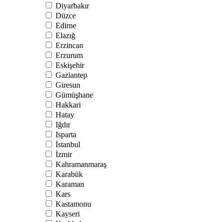
Diyarbakır
Düzce
Edirne
Elazığ
Erzincan
Erzurum
Eskişehir
Gaziantep
Giresun
Gümüşhane
Hakkari
Hatay
Iğdır
Isparta
İstanbul
İzmir
Kahramanmaraş
Karabük
Karaman
Kars
Kastamonu
Kayseri