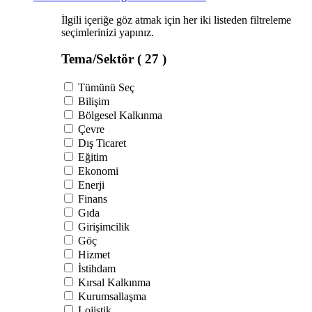
İlgili içeriğe göz atmak için her iki listeden filtreleme
seçimlerinizi yapınız.
Tema/Sektör
( 27 )
Tümünü Seç
Bilişim
Bölgesel Kalkınma
Çevre
Dış Ticaret
Eğitim
Ekonomi
Enerji
Finans
Gıda
Girişimcilik
Göç
Hizmet
İstihdam
Kırsal Kalkınma
Kurumsallaşma
Lojistik