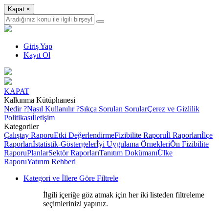
Kapat
×
Giriş Yap
Kayıt Ol
KAPAT
Kalkınma Kütüphanesi
Nedir ?
Nasıl Kullanılır ?
Sıkça Sorulan Sorular
Çerez ve Gizlilik
Politikası
İletişim
Kategoriler
Çalıştay Raporu
Etki Değerlendirme
Fizibilite Raporu
İl Raporları
İlçe
Raporları
İstatistik-Göstergeler
İyi Uygulama Örnekleri
Ön Fizibilite
Raporu
Planlar
Sektör Raporları
Tanıtım Dokümanı
Ülke
Raporu
Yatırım Rehberi
Kategori ve İllere Göre Filtrele
İlgili içeriğe göz atmak için her iki listeden filtreleme
seçimlerinizi yapınız.