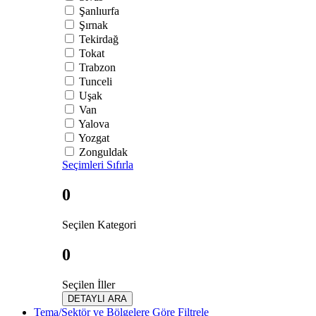
Şanlıurfa
Şırnak
Tekirdağ
Tokat
Trabzon
Tunceli
Uşak
Van
Yalova
Yozgat
Zonguldak
Seçimleri Sıfırla
0
Seçilen Kategori
0
Seçilen İller
DETAYLI ARA
Tema/Sektör ve Bölgelere Göre Filtrele