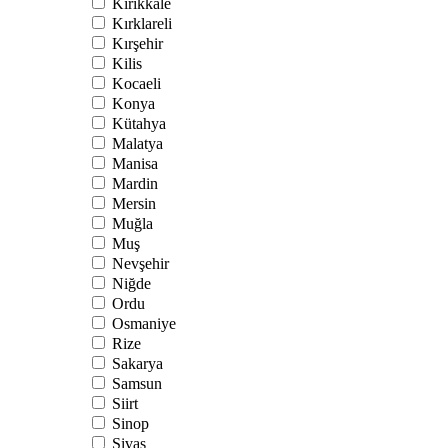
Kırıkkale
Kırklareli
Kırşehir
Kilis
Kocaeli
Konya
Kütahya
Malatya
Manisa
Mardin
Mersin
Muğla
Muş
Nevşehir
Niğde
Ordu
Osmaniye
Rize
Sakarya
Samsun
Siirt
Sinop
Sivas