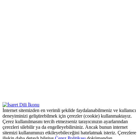
İnternet sitemizden en verimli şekilde faydalanabilmeniz ve kullanıcı
deneyiminizi geliştirebilmek için çerezler (cookie) kullanmaktayız.
Çerez kullanılmasını tercih etmezseniz tarayıcınızın ayarlarından
çerezleri silebilir ya da engelleyebilirsiniz. Ancak bunun internet
sitemizi kullanımınızı etkileyebileceğini hatırlatmak isteriz. Çerezlere
ilişkin daha detaylı bilgiye
Çerez Politikası
dokümandan