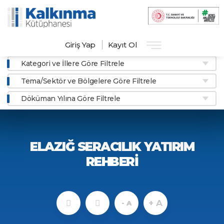
Giriş Yap
Kayıt Ol
Kategori ve İllere Göre Filtrele
Tema/Sektör ve Bölgelere Göre Filtrele
Döküman Yılına Göre Filtrele
ELAZIĞ SERACILIK YATIRIM
REHBERİ
+ A
- A