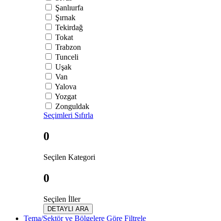
Şanlıurfa
Şırnak
Tekirdağ
Tokat
Trabzon
Tunceli
Uşak
Van
Yalova
Yozgat
Zonguldak
Seçimleri Sıfırla
0
Seçilen Kategori
0
Seçilen İller
DETAYLI ARA
Tema/Sektör ve Bölgelere Göre Filtrele