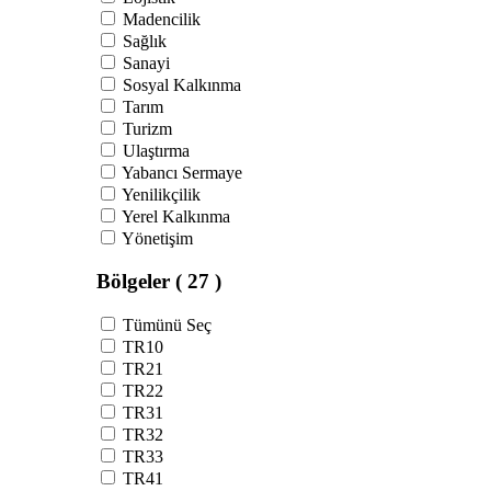
Madencilik
Sağlık
Sanayi
Sosyal Kalkınma
Tarım
Turizm
Ulaştırma
Yabancı Sermaye
Yenilikçilik
Yerel Kalkınma
Yönetişim
Bölgeler
( 27 )
Tümünü Seç
TR10
TR21
TR22
TR31
TR32
TR33
TR41