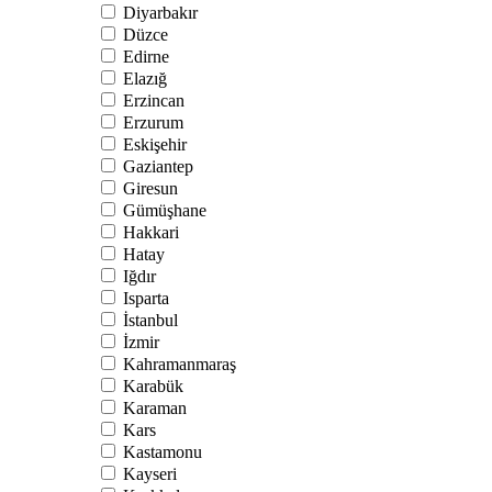
Diyarbakır
Düzce
Edirne
Elazığ
Erzincan
Erzurum
Eskişehir
Gaziantep
Giresun
Gümüşhane
Hakkari
Hatay
Iğdır
Isparta
İstanbul
İzmir
Kahramanmaraş
Karabük
Karaman
Kars
Kastamonu
Kayseri