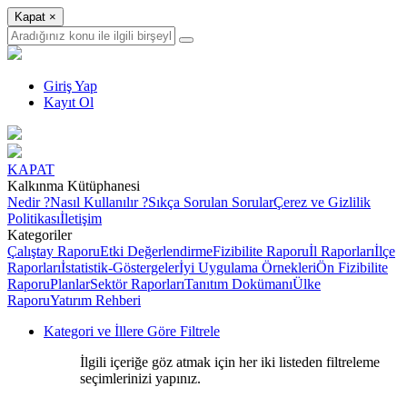
Kapat
×
Giriş Yap
Kayıt Ol
KAPAT
Kalkınma Kütüphanesi
Nedir ?
Nasıl Kullanılır ?
Sıkça Sorulan Sorular
Çerez ve Gizlilik
Politikası
İletişim
Kategoriler
Çalıştay Raporu
Etki Değerlendirme
Fizibilite Raporu
İl Raporları
İlçe
Raporları
İstatistik-Göstergeler
İyi Uygulama Örnekleri
Ön Fizibilite
Raporu
Planlar
Sektör Raporları
Tanıtım Dokümanı
Ülke
Raporu
Yatırım Rehberi
Kategori ve İllere Göre Filtrele
İlgili içeriğe göz atmak için her iki listeden filtreleme
seçimlerinizi yapınız.