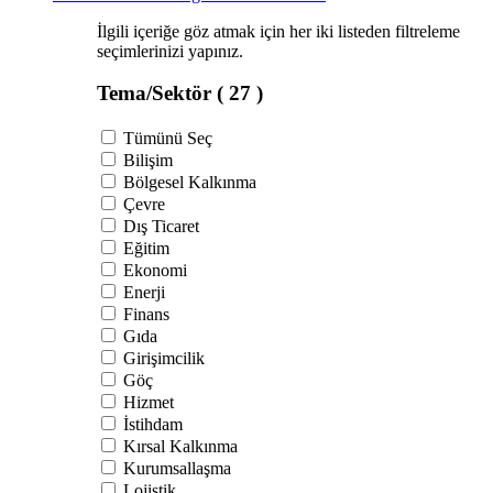
İlgili içeriğe göz atmak için her iki listeden filtreleme
seçimlerinizi yapınız.
Tema/Sektör
( 27 )
Tümünü Seç
Bilişim
Bölgesel Kalkınma
Çevre
Dış Ticaret
Eğitim
Ekonomi
Enerji
Finans
Gıda
Girişimcilik
Göç
Hizmet
İstihdam
Kırsal Kalkınma
Kurumsallaşma
Lojistik