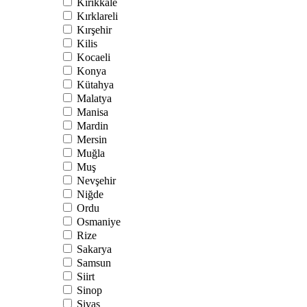
Kırıkkale
Kırklareli
Kırşehir
Kilis
Kocaeli
Konya
Kütahya
Malatya
Manisa
Mardin
Mersin
Muğla
Muş
Nevşehir
Niğde
Ordu
Osmaniye
Rize
Sakarya
Samsun
Siirt
Sinop
Sivas