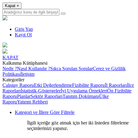
Kapat
×
Giriş Yap
Kayıt Ol
KAPAT
Kalkınma Kütüphanesi
Nedir ?
Nasıl Kullanılır ?
Sıkça Sorulan Sorular
Çerez ve Gizlilik
Politikası
İletişim
Kategoriler
Çalıştay Raporu
Etki Değerlendirme
Fizibilite Raporu
İl Raporları
İlçe
Raporları
İstatistik-Göstergeler
İyi Uygulama Örnekleri
Ön Fizibilite
Raporu
Planlar
Sektör Raporları
Tanıtım Dokümanı
Ülke
Raporu
Yatırım Rehberi
Kategori ve İllere Göre Filtrele
İlgili içeriğe göz atmak için her iki listeden filtreleme
seçimlerinizi yapınız.