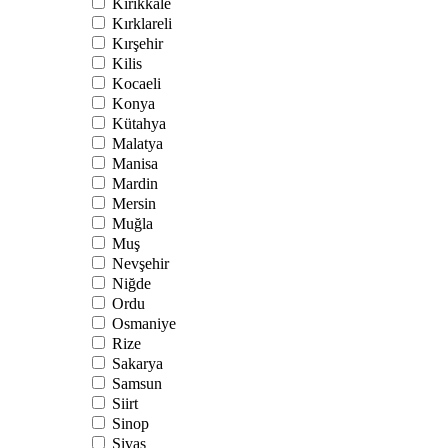
Kırıkkale
Kırklareli
Kırşehir
Kilis
Kocaeli
Konya
Kütahya
Malatya
Manisa
Mardin
Mersin
Muğla
Muş
Nevşehir
Niğde
Ordu
Osmaniye
Rize
Sakarya
Samsun
Siirt
Sinop
Sivas