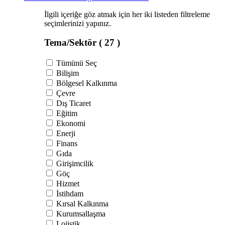
İlgili içeriğe göz atmak için her iki listeden filtreleme
seçimlerinizi yapınız.
Tema/Sektör
( 27 )
Tümünü Seç
Bilişim
Bölgesel Kalkınma
Çevre
Dış Ticaret
Eğitim
Ekonomi
Enerji
Finans
Gıda
Girişimcilik
Göç
Hizmet
İstihdam
Kırsal Kalkınma
Kurumsallaşma
Lojistik