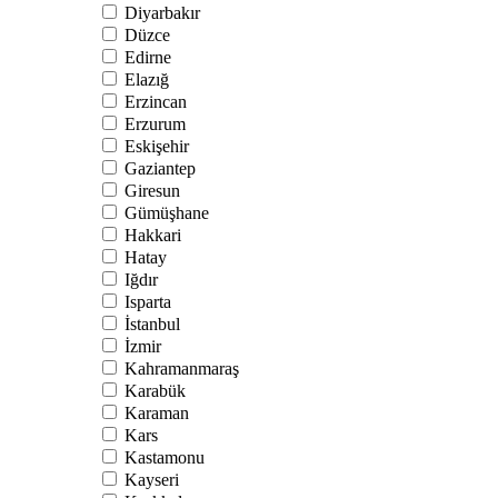
Diyarbakır
Düzce
Edirne
Elazığ
Erzincan
Erzurum
Eskişehir
Gaziantep
Giresun
Gümüşhane
Hakkari
Hatay
Iğdır
Isparta
İstanbul
İzmir
Kahramanmaraş
Karabük
Karaman
Kars
Kastamonu
Kayseri