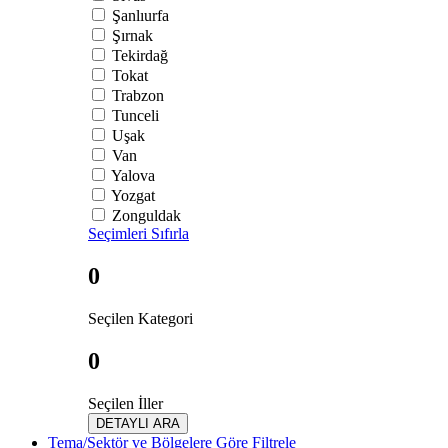
Şanlıurfa
Şırnak
Tekirdağ
Tokat
Trabzon
Tunceli
Uşak
Van
Yalova
Yozgat
Zonguldak
Seçimleri Sıfırla
0
Seçilen Kategori
0
Seçilen İller
DETAYLI ARA
Tema/Sektör ve Bölgelere Göre Filtrele