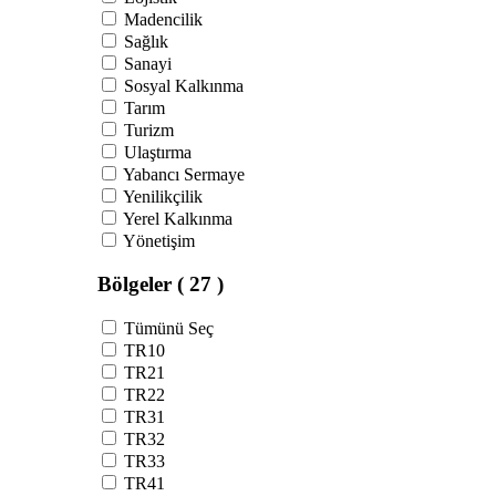
Madencilik
Sağlık
Sanayi
Sosyal Kalkınma
Tarım
Turizm
Ulaştırma
Yabancı Sermaye
Yenilikçilik
Yerel Kalkınma
Yönetişim
Bölgeler
( 27 )
Tümünü Seç
TR10
TR21
TR22
TR31
TR32
TR33
TR41