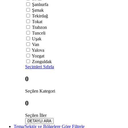
Şanlıurfa
Şırnak
Tekirdağ
Tokat
Trabzon
Tunceli
Uşak
Van
Yalova
Yozgat
Zonguldak
Seçimleri Sıfırla
0
Seçilen Kategori
0
Seçilen İller
DETAYLI ARA
Tema/Sektör ve Bölgelere Göre Filtrele