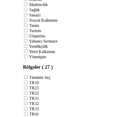
Madencilik
Sağlık
Sanayi
Sosyal Kalkınma
Tarım
Turizm
Ulaştırma
Yabancı Sermaye
Yenilikçilik
Yerel Kalkınma
Yönetişim
Bölgeler
( 27 )
Tümünü Seç
TR10
TR21
TR22
TR31
TR32
TR33
TR41