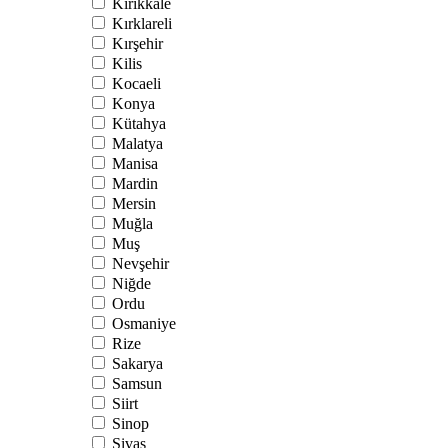
Kırıkkale
Kırklareli
Kırşehir
Kilis
Kocaeli
Konya
Kütahya
Malatya
Manisa
Mardin
Mersin
Muğla
Muş
Nevşehir
Niğde
Ordu
Osmaniye
Rize
Sakarya
Samsun
Siirt
Sinop
Sivas