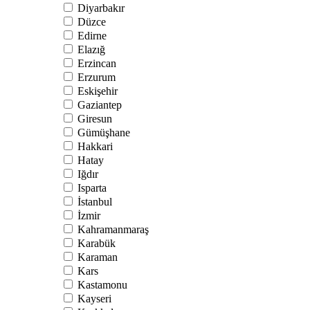
Diyarbakır
Düzce
Edirne
Elazığ
Erzincan
Erzurum
Eskişehir
Gaziantep
Giresun
Gümüşhane
Hakkari
Hatay
Iğdır
Isparta
İstanbul
İzmir
Kahramanmaraş
Karabük
Karaman
Kars
Kastamonu
Kayseri