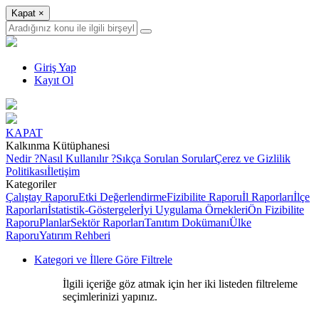
Kapat
×
Giriş Yap
Kayıt Ol
KAPAT
Kalkınma Kütüphanesi
Nedir ?
Nasıl Kullanılır ?
Sıkça Sorulan Sorular
Çerez ve Gizlilik
Politikası
İletişim
Kategoriler
Çalıştay Raporu
Etki Değerlendirme
Fizibilite Raporu
İl Raporları
İlçe
Raporları
İstatistik-Göstergeler
İyi Uygulama Örnekleri
Ön Fizibilite
Raporu
Planlar
Sektör Raporları
Tanıtım Dokümanı
Ülke
Raporu
Yatırım Rehberi
Kategori ve İllere Göre Filtrele
İlgili içeriğe göz atmak için her iki listeden filtreleme
seçimlerinizi yapınız.