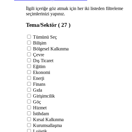
İlgili içeriğe göz atmak için her iki listeden filtreleme
seçimlerinizi yapınız.
Tema/Sektör
( 27 )
Tümünü Seç
Bilişim
Bölgesel Kalkınma
Çevre
Dış Ticaret
Eğitim
Ekonomi
Enerji
Finans
Gıda
Girişimcilik
Göç
Hizmet
İstihdam
Kırsal Kalkınma
Kurumsallaşma
Lojistik