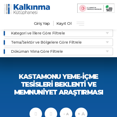
Giriş Yap
Kayıt Ol
Kategori ve İllere Göre Filtrele
Tema/Sektör ve Bölgelere Göre Filtrele
Döküman Yılına Göre Filtrele
KASTAMONU YEME-İÇME
TESİSLERİ BEKLENTİ VE
MEMNUNİYET ARAŞTIRMASI
+ A
- A