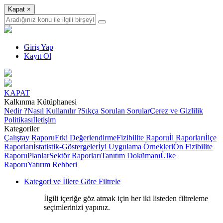
Kapat
×
Giriş Yap
Kayıt Ol
KAPAT
Kalkınma Kütüphanesi
Nedir ?
Nasıl Kullanılır ?
Sıkça Sorulan Sorular
Çerez ve Gizlilik
Politikası
İletişim
Kategoriler
Çalıştay Raporu
Etki Değerlendirme
Fizibilite Raporu
İl Raporları
İlçe
Raporları
İstatistik-Göstergeler
İyi Uygulama Örnekleri
Ön Fizibilite
Raporu
Planlar
Sektör Raporları
Tanıtım Dokümanı
Ülke
Raporu
Yatırım Rehberi
Kategori ve İllere Göre Filtrele
İlgili içeriğe göz atmak için her iki listeden filtreleme
seçimlerinizi yapınız.