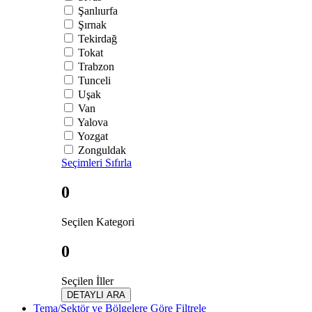
Şanlıurfa
Şırnak
Tekirdağ
Tokat
Trabzon
Tunceli
Uşak
Van
Yalova
Yozgat
Zonguldak
Seçimleri Sıfırla
0
Seçilen Kategori
0
Seçilen İller
DETAYLI ARA
Tema/Sektör ve Bölgelere Göre Filtrele