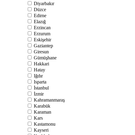
Diyarbakır
Düzce
Edirne
Elazığ
Erzincan
Erzurum
Eskişehir
Gaziantep
Giresun
Gümüşhane
Hakkari
Hatay
Iğdır
Isparta
İstanbul
İzmir
Kahramanmaraş
Karabük
Karaman
Kars
Kastamonu
Kayseri