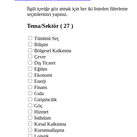
İlgili içeriğe göz atmak için her iki listeden filtreleme
seçimlerinizi yapınız.
Tema/Sektör
( 27 )
Tümünü Seç
Bilişim
Bölgesel Kalkınma
Çevre
Dış Ticaret
Eğitim
Ekonomi
Enerji
Finans
Gıda
Girişimcilik
Göç
Hizmet
İstihdam
Kırsal Kalkınma
Kurumsallaşma
Lojistik