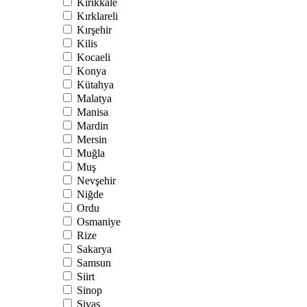
Kırıkkale
Kırklareli
Kırşehir
Kilis
Kocaeli
Konya
Kütahya
Malatya
Manisa
Mardin
Mersin
Muğla
Muş
Nevşehir
Niğde
Ordu
Osmaniye
Rize
Sakarya
Samsun
Siirt
Sinop
Sivas