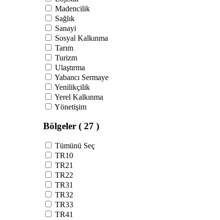
Madencilik
Sağlık
Sanayi
Sosyal Kalkınma
Tarım
Turizm
Ulaştırma
Yabancı Sermaye
Yenilikçilik
Yerel Kalkınma
Yönetişim
Bölgeler
( 27 )
Tümünü Seç
TR10
TR21
TR22
TR31
TR32
TR33
TR41