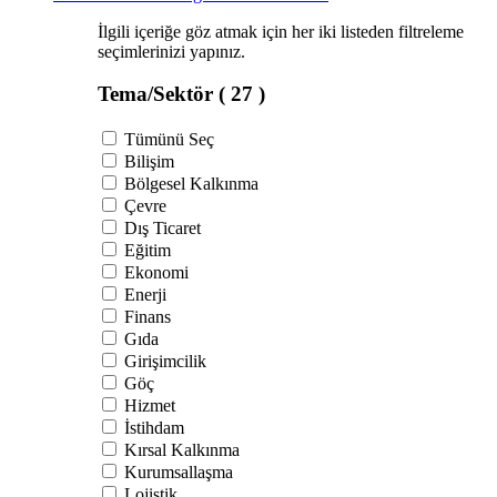
İlgili içeriğe göz atmak için her iki listeden filtreleme
seçimlerinizi yapınız.
Tema/Sektör
( 27 )
Tümünü Seç
Bilişim
Bölgesel Kalkınma
Çevre
Dış Ticaret
Eğitim
Ekonomi
Enerji
Finans
Gıda
Girişimcilik
Göç
Hizmet
İstihdam
Kırsal Kalkınma
Kurumsallaşma
Lojistik