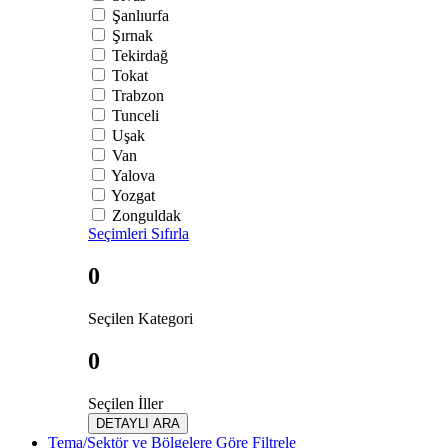
Şanlıurfa
Şırnak
Tekirdağ
Tokat
Trabzon
Tunceli
Uşak
Van
Yalova
Yozgat
Zonguldak
Seçimleri Sıfırla
0
Seçilen Kategori
0
Seçilen İller
DETAYLI ARA
Tema/Sektör ve Bölgelere Göre Filtrele