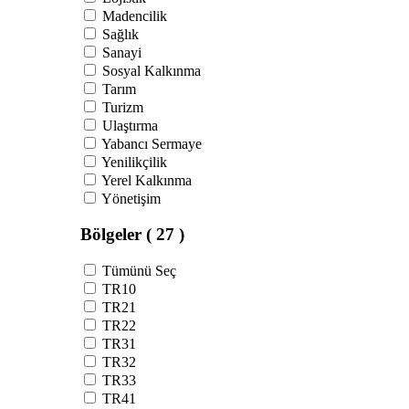
Madencilik
Sağlık
Sanayi
Sosyal Kalkınma
Tarım
Turizm
Ulaştırma
Yabancı Sermaye
Yenilikçilik
Yerel Kalkınma
Yönetişim
Bölgeler
( 27 )
Tümünü Seç
TR10
TR21
TR22
TR31
TR32
TR33
TR41