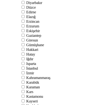
Diyarbakır
Düzce
Edirne
Elazığ
Erzincan
Erzurum
Eskişehir
Gaziantep
Giresun
Gümüşhane
Hakkari
Hatay
Iğdır
Isparta
İstanbul
İzmir
Kahramanmaraş
Karabük
Karaman
Kars
Kastamonu
Kayseri