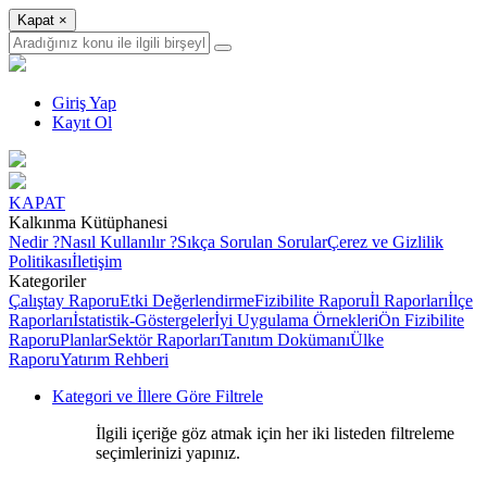
Kapat
×
Giriş Yap
Kayıt Ol
KAPAT
Kalkınma Kütüphanesi
Nedir ?
Nasıl Kullanılır ?
Sıkça Sorulan Sorular
Çerez ve Gizlilik
Politikası
İletişim
Kategoriler
Çalıştay Raporu
Etki Değerlendirme
Fizibilite Raporu
İl Raporları
İlçe
Raporları
İstatistik-Göstergeler
İyi Uygulama Örnekleri
Ön Fizibilite
Raporu
Planlar
Sektör Raporları
Tanıtım Dokümanı
Ülke
Raporu
Yatırım Rehberi
Kategori ve İllere Göre Filtrele
İlgili içeriğe göz atmak için her iki listeden filtreleme
seçimlerinizi yapınız.