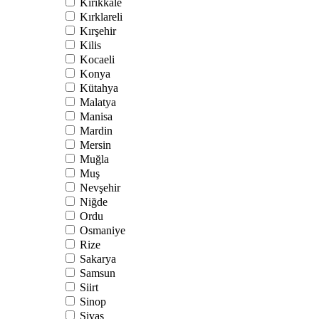
Kırıkkale
Kırklareli
Kırşehir
Kilis
Kocaeli
Konya
Kütahya
Malatya
Manisa
Mardin
Mersin
Muğla
Muş
Nevşehir
Niğde
Ordu
Osmaniye
Rize
Sakarya
Samsun
Siirt
Sinop
Sivas