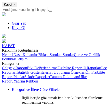
Kapat
×
Giriş Yap
Kayıt Ol
KAPAT
Kalkınma Kütüphanesi
Nedir ?
Nasıl Kullanılır ?
Sıkça Sorulan Sorular
Çerez ve Gizlilik
Politikası
İletişim
Kategoriler
Çalıştay Raporu
Etki Değerlendirme
Fizibilite Raporu
İl Raporları
İlçe
Raporları
İstatistik-Göstergeler
İyi Uygulama Örnekleri
Ön Fizibilite
Raporu
Planlar
Sektör Raporları
Tanıtım Dokümanı
Ülke
Raporu
Yatırım Rehberi
Kategori ve İllere Göre Filtrele
İlgili içeriğe göz atmak için her iki listeden filtreleme
seçimlerinizi yapınız.