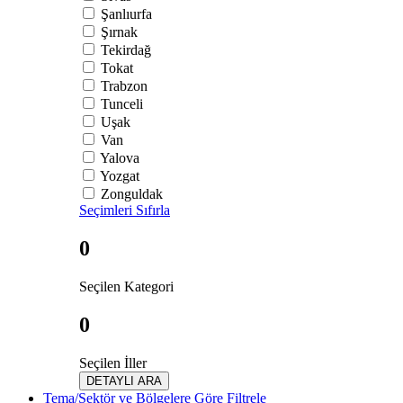
Şanlıurfa
Şırnak
Tekirdağ
Tokat
Trabzon
Tunceli
Uşak
Van
Yalova
Yozgat
Zonguldak
Seçimleri Sıfırla
0
Seçilen Kategori
0
Seçilen İller
DETAYLI ARA
Tema/Sektör ve Bölgelere Göre Filtrele