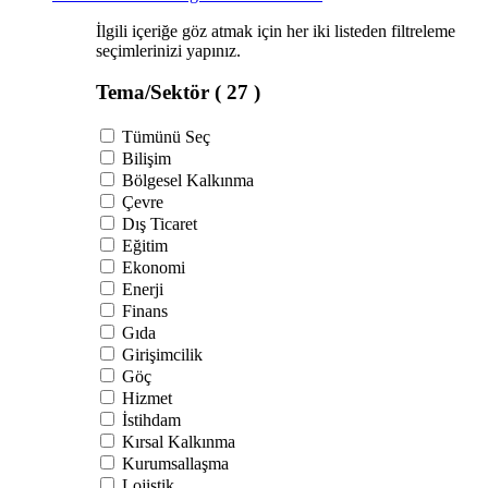
İlgili içeriğe göz atmak için her iki listeden filtreleme
seçimlerinizi yapınız.
Tema/Sektör
( 27 )
Tümünü Seç
Bilişim
Bölgesel Kalkınma
Çevre
Dış Ticaret
Eğitim
Ekonomi
Enerji
Finans
Gıda
Girişimcilik
Göç
Hizmet
İstihdam
Kırsal Kalkınma
Kurumsallaşma
Lojistik