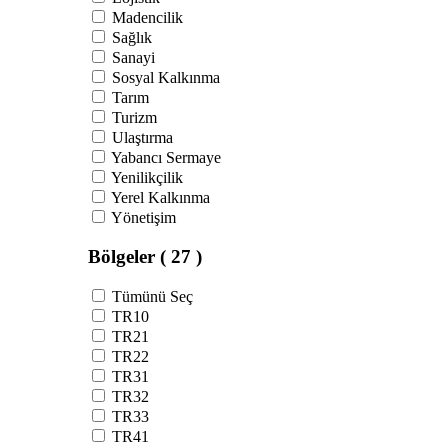
Madencilik
Sağlık
Sanayi
Sosyal Kalkınma
Tarım
Turizm
Ulaştırma
Yabancı Sermaye
Yenilikçilik
Yerel Kalkınma
Yönetişim
Bölgeler
( 27 )
Tümünü Seç
TR10
TR21
TR22
TR31
TR32
TR33
TR41