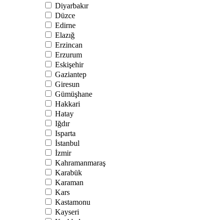
Diyarbakır
Düzce
Edirne
Elazığ
Erzincan
Erzurum
Eskişehir
Gaziantep
Giresun
Gümüşhane
Hakkari
Hatay
Iğdır
Isparta
İstanbul
İzmir
Kahramanmaraş
Karabük
Karaman
Kars
Kastamonu
Kayseri