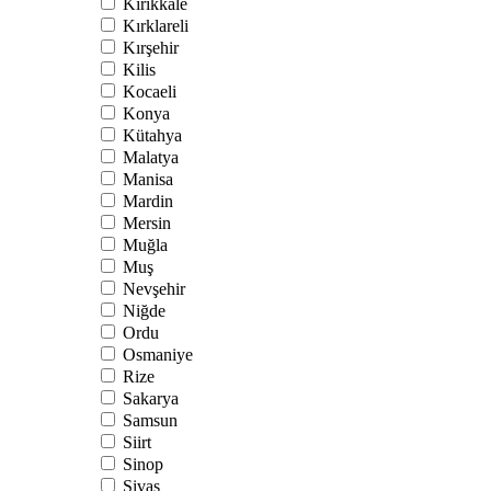
Kırıkkale
Kırklareli
Kırşehir
Kilis
Kocaeli
Konya
Kütahya
Malatya
Manisa
Mardin
Mersin
Muğla
Muş
Nevşehir
Niğde
Ordu
Osmaniye
Rize
Sakarya
Samsun
Siirt
Sinop
Sivas