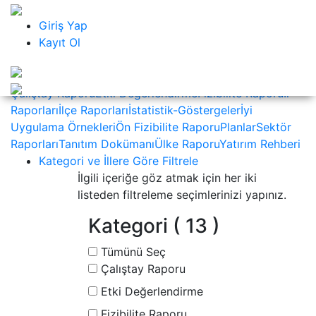
KAPAT
Kalkınma Kütüphanesi
Giriş Yap
Nedir ?
Kayıt Ol
Nasıl Kullanılır ?
Sıkça Sorulan Sorular
Çerez ve
Gizlilik Politikası
İletişim
Kategoriler
Çalıştay Raporu
Etki Değerlendirme
Fizibilite Raporu
İl
Raporları
İlçe Raporları
İstatistik-Göstergeler
İyi
Uygulama Örnekleri
Ön Fizibilite Raporu
Planlar
Sektör
Raporları
Tanıtım Dokümanı
Ülke Raporu
Yatırım Rehberi
Kategori ve İllere Göre Filtrele
İlgili içeriğe göz atmak için her iki
listeden filtreleme seçimlerinizi yapınız.
Kategori
( 13 )
Tümünü Seç
Çalıştay Raporu
Etki Değerlendirme
Fizibilite Raporu