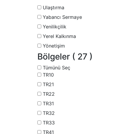
Ulaştırma
Yabancı Sermaye
Yenilikçilik
Yerel Kalkınma
Yönetişim
Bölgeler
( 27 )
Tümünü Seç
TR10
TR21
TR22
TR31
TR32
TR33
TR41