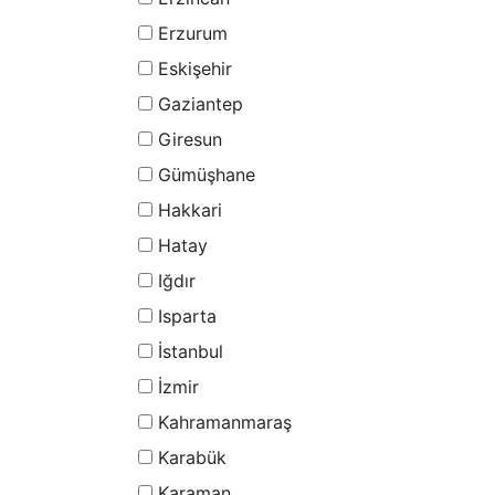
Erzurum
Eskişehir
Gaziantep
Giresun
Gümüşhane
Hakkari
Hatay
Iğdır
Isparta
İstanbul
İzmir
Kahramanmaraş
Karabük
Karaman