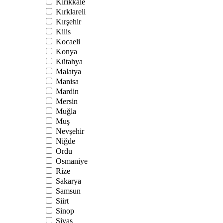
Kırıkkale
Kırklareli
Kırşehir
Kilis
Kocaeli
Konya
Kütahya
Malatya
Manisa
Mardin
Mersin
Muğla
Muş
Nevşehir
Niğde
Ordu
Osmaniye
Rize
Sakarya
Samsun
Siirt
Sinop
Sivas