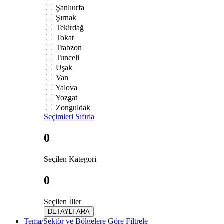
Şanlıurfa
Şırnak
Tekirdağ
Tokat
Trabzon
Tunceli
Uşak
Van
Yalova
Yozgat
Zonguldak
Seçimleri Sıfırla
0
Seçilen Kategori
0
Seçilen İller
DETAYLI ARA
Tema/Sektör ve Bölgelere Göre Filtrele