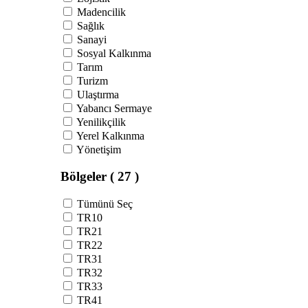
Madencilik
Sağlık
Sanayi
Sosyal Kalkınma
Tarım
Turizm
Ulaştırma
Yabancı Sermaye
Yenilikçilik
Yerel Kalkınma
Yönetişim
Bölgeler
( 27 )
Tümünü Seç
TR10
TR21
TR22
TR31
TR32
TR33
TR41