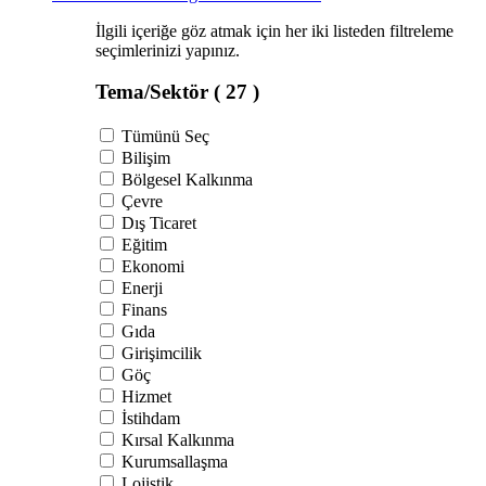
İlgili içeriğe göz atmak için her iki listeden filtreleme
seçimlerinizi yapınız.
Tema/Sektör
( 27 )
Tümünü Seç
Bilişim
Bölgesel Kalkınma
Çevre
Dış Ticaret
Eğitim
Ekonomi
Enerji
Finans
Gıda
Girişimcilik
Göç
Hizmet
İstihdam
Kırsal Kalkınma
Kurumsallaşma
Lojistik