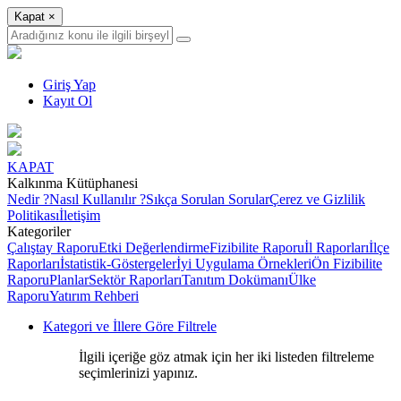
Kapat
×
Giriş Yap
Kayıt Ol
KAPAT
Kalkınma Kütüphanesi
Nedir ?
Nasıl Kullanılır ?
Sıkça Sorulan Sorular
Çerez ve Gizlilik
Politikası
İletişim
Kategoriler
Çalıştay Raporu
Etki Değerlendirme
Fizibilite Raporu
İl Raporları
İlçe
Raporları
İstatistik-Göstergeler
İyi Uygulama Örnekleri
Ön Fizibilite
Raporu
Planlar
Sektör Raporları
Tanıtım Dokümanı
Ülke
Raporu
Yatırım Rehberi
Kategori ve İllere Göre Filtrele
İlgili içeriğe göz atmak için her iki listeden filtreleme
seçimlerinizi yapınız.