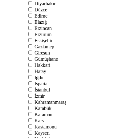
Diyarbakır
Düzce
Edirne
Elazığ
Erzincan
Erzurum
Eskişehir
Gaziantep
Giresun
Gümüşhane
Hakkari
Hatay
Iğdır
Isparta
İstanbul
İzmir
Kahramanmaraş
Karabük
Karaman
Kars
Kastamonu
Kayseri