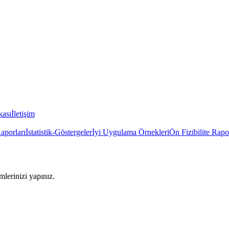
kası
İletişim
Raporları
İstatistik-Göstergeler
İyi Uygulama Örnekleri
Ön Fizibilite Rapo
imlerinizi yapınız.