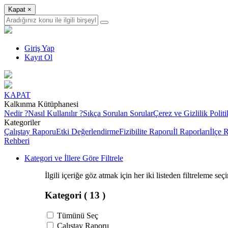
Kapat
×
Giriş Yap
Kayıt Ol
KAPAT
Kalkınma Kütüphanesi
Nedir ?
Nasıl Kullanılır ?
Sıkça Sorulan Sorular
Çerez ve Gizlilik Politi
Kategoriler
Çalıştay Raporu
Etki Değerlendirme
Fizibilite Raporu
İl Raporları
İlçe 
Rehberi
Kategori ve İllere Göre Filtrele
İlgili içeriğe göz atmak için her iki listeden filtreleme seç
Kategori
( 13 )
Tümünü Seç
Çalıştay Raporu