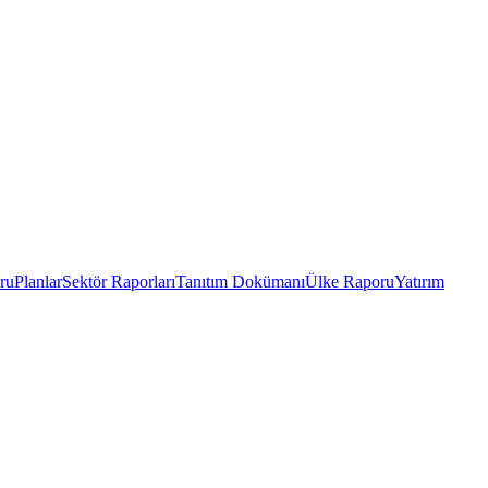
ru
Planlar
Sektör Raporları
Tanıtım Dokümanı
Ülke Raporu
Yatırım