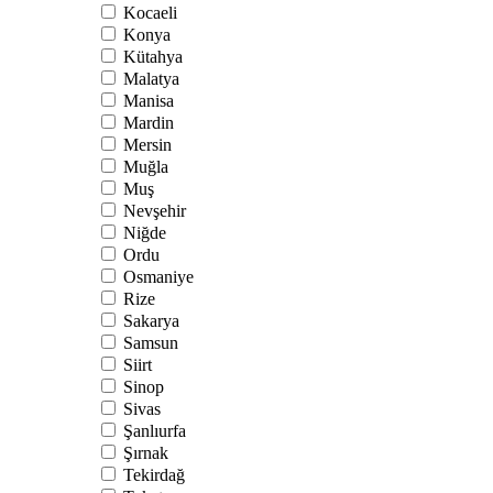
Kocaeli
Konya
Kütahya
Malatya
Manisa
Mardin
Mersin
Muğla
Muş
Nevşehir
Niğde
Ordu
Osmaniye
Rize
Sakarya
Samsun
Siirt
Sinop
Sivas
Şanlıurfa
Şırnak
Tekirdağ