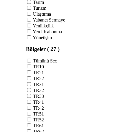
Tarım
Turizm
Ulaştırma
Yabancı Sermaye
Yenilikçilik
Yerel Kalkınma
Yönetişim
Bölgeler
( 27 )
Tümünü Seç
TR10
TR21
TR22
TR31
TR32
TR33
TR41
TR42
TR51
TR52
TR61
TR62