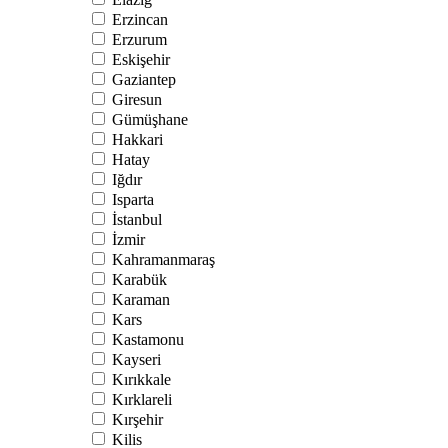
Erzincan
Erzurum
Eskişehir
Gaziantep
Giresun
Gümüşhane
Hakkari
Hatay
Iğdır
Isparta
İstanbul
İzmir
Kahramanmaraş
Karabük
Karaman
Kars
Kastamonu
Kayseri
Kırıkkale
Kırklareli
Kırşehir
Kilis