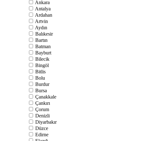
Ankara
Antalya
Ardahan
Artvin
Aydın
Balıkesir
Bartın
Batman
Bayburt
Bilecik
Bingöl
Bitlis
Bolu
Burdur
Bursa
Çanakkale
Çankırı
Çorum
Denizli
Diyarbakır
Düzce
Edirne
Elazığ