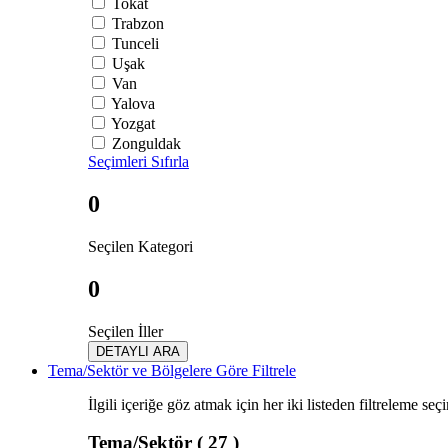
Tokat
Trabzon
Tunceli
Uşak
Van
Yalova
Yozgat
Zonguldak
Seçimleri Sıfırla
0
Seçilen Kategori
0
Seçilen İller
DETAYLI ARA
Tema/Sektör ve Bölgelere Göre Filtrele
İlgili içeriğe göz atmak için her iki listeden filtreleme seç
Tema/Sektör
( 27 )