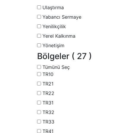
Ulaştırma
Yabancı Sermaye
Yenilikçilik
Yerel Kalkınma
Yönetişim
Bölgeler
( 27 )
Tümünü Seç
TR10
TR21
TR22
TR31
TR32
TR33
TR41