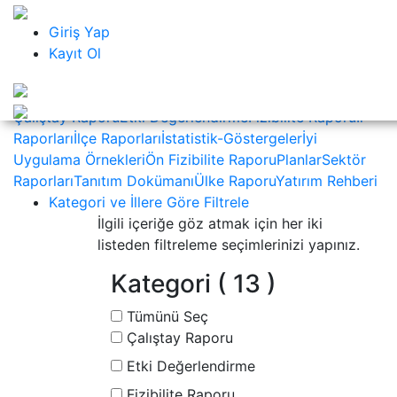
KAPAT
Kalkınma Kütüphanesi
Giriş Yap
Nedir ?
Kayıt Ol
Nasıl Kullanılır ?
Sıkça Sorulan Sorular
Çerez ve
Gizlilik Politikası
İletişim
Kategoriler
Çalıştay Raporu
Etki Değerlendirme
Fizibilite Raporu
İl
Raporları
İlçe Raporları
İstatistik-Göstergeler
İyi
Uygulama Örnekleri
Ön Fizibilite Raporu
Planlar
Sektör
Raporları
Tanıtım Dokümanı
Ülke Raporu
Yatırım Rehberi
Kategori ve İllere Göre Filtrele
İlgili içeriğe göz atmak için her iki
listeden filtreleme seçimlerinizi yapınız.
Kategori
( 13 )
Tümünü Seç
Çalıştay Raporu
Etki Değerlendirme
Fizibilite Raporu