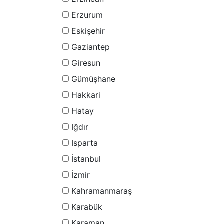
Erzurum
Eskişehir
Gaziantep
Giresun
Gümüşhane
Hakkari
Hatay
Iğdır
Isparta
İstanbul
İzmir
Kahramanmaraş
Karabük
Karaman