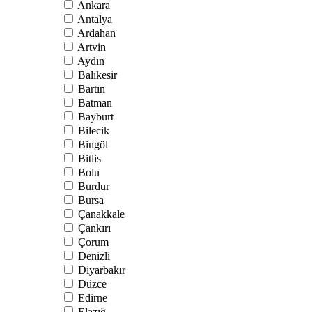
Ankara
Antalya
Ardahan
Artvin
Aydın
Balıkesir
Bartın
Batman
Bayburt
Bilecik
Bingöl
Bitlis
Bolu
Burdur
Bursa
Çanakkale
Çankırı
Çorum
Denizli
Diyarbakır
Düzce
Edirne
Elazığ