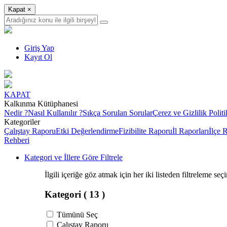
Kapat
×
Giriş Yap
Kayıt Ol
KAPAT
Kalkınma Kütüphanesi
Nedir ?
Nasıl Kullanılır ?
Sıkça Sorulan Sorular
Çerez ve Gizlilik Politi
Kategoriler
Çalıştay Raporu
Etki Değerlendirme
Fizibilite Raporu
İl Raporları
İlçe 
Rehberi
Kategori ve İllere Göre Filtrele
İlgili içeriğe göz atmak için her iki listeden filtreleme seç
Kategori
( 13 )
Tümünü Seç
Çalıştay Raporu