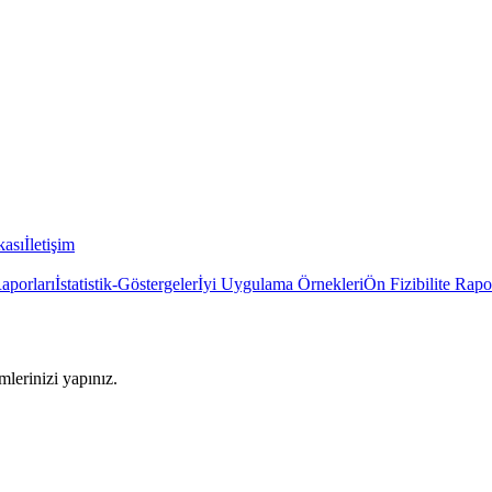
kası
İletişim
Raporları
İstatistik-Göstergeler
İyi Uygulama Örnekleri
Ön Fizibilite Rapo
imlerinizi yapınız.