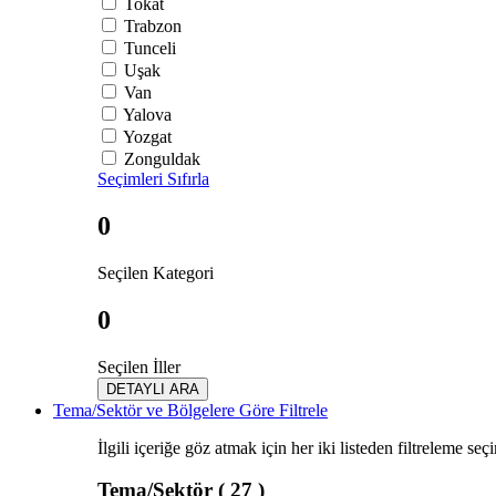
Tokat
Trabzon
Tunceli
Uşak
Van
Yalova
Yozgat
Zonguldak
Seçimleri Sıfırla
0
Seçilen Kategori
0
Seçilen İller
DETAYLI ARA
Tema/Sektör ve Bölgelere Göre Filtrele
İlgili içeriğe göz atmak için her iki listeden filtreleme seç
Tema/Sektör
( 27 )