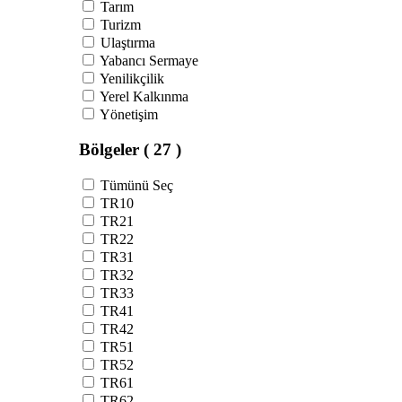
Tarım
Turizm
Ulaştırma
Yabancı Sermaye
Yenilikçilik
Yerel Kalkınma
Yönetişim
Bölgeler
( 27 )
Tümünü Seç
TR10
TR21
TR22
TR31
TR32
TR33
TR41
TR42
TR51
TR52
TR61
TR62