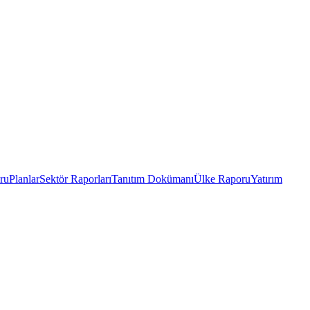
ru
Planlar
Sektör Raporları
Tanıtım Dokümanı
Ülke Raporu
Yatırım