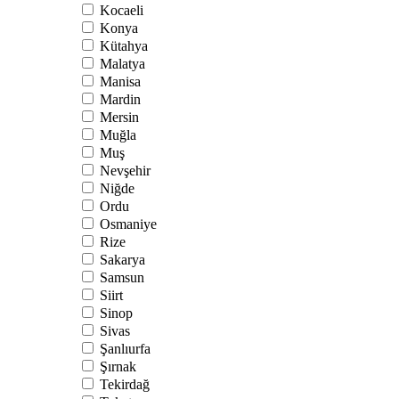
Kocaeli
Konya
Kütahya
Malatya
Manisa
Mardin
Mersin
Muğla
Muş
Nevşehir
Niğde
Ordu
Osmaniye
Rize
Sakarya
Samsun
Siirt
Sinop
Sivas
Şanlıurfa
Şırnak
Tekirdağ