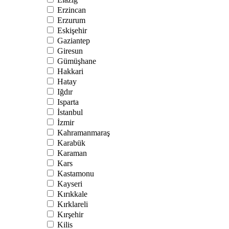
Erzincan
Erzurum
Eskişehir
Gaziantep
Giresun
Gümüşhane
Hakkari
Hatay
Iğdır
Isparta
İstanbul
İzmir
Kahramanmaraş
Karabük
Karaman
Kars
Kastamonu
Kayseri
Kırıkkale
Kırklareli
Kırşehir
Kilis