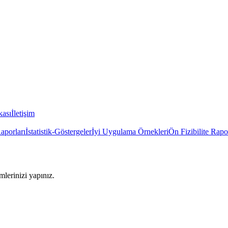
kası
İletişim
Raporları
İstatistik-Göstergeler
İyi Uygulama Örnekleri
Ön Fizibilite Rapo
imlerinizi yapınız.