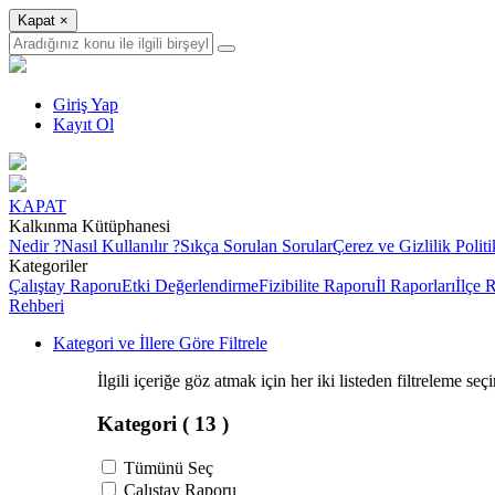
Kapat
×
Giriş Yap
Kayıt Ol
KAPAT
Kalkınma Kütüphanesi
Nedir ?
Nasıl Kullanılır ?
Sıkça Sorulan Sorular
Çerez ve Gizlilik Politi
Kategoriler
Çalıştay Raporu
Etki Değerlendirme
Fizibilite Raporu
İl Raporları
İlçe 
Rehberi
Kategori ve İllere Göre Filtrele
İlgili içeriğe göz atmak için her iki listeden filtreleme seç
Kategori
( 13 )
Tümünü Seç
Çalıştay Raporu