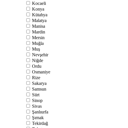
Kocaeli
Konya
Kütahya
Malatya
Manisa
Mardin
Mersin
Muğla
Muş
Nevşehir
Niğde
Ordu
Osmaniye
Rize
Sakarya
Samsun
Siirt
Sinop
Sivas
Şanlıurfa
Şırnak
Tekirdağ