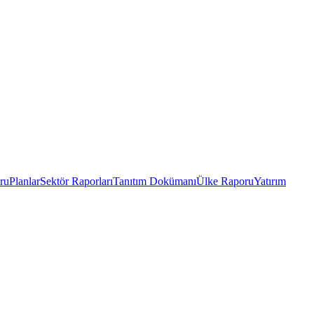
ru
Planlar
Sektör Raporları
Tanıtım Dokümanı
Ülke Raporu
Yatırım