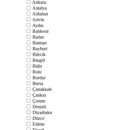
Ankara
Antalya
Ardahan
Artvin
Aydın
Balıkesir
Bartın
Batman
Bayburt
Bilecik
Bingöl
Bitlis
Bolu
Burdur
Bursa
Çanakkale
Çankırı
Çorum
Denizli
Diyarbakır
Düzce
Edirne
Elazığ