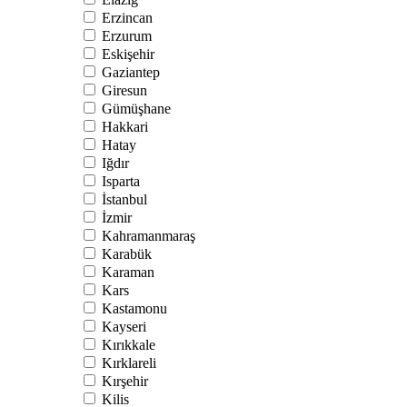
Erzincan
Erzurum
Eskişehir
Gaziantep
Giresun
Gümüşhane
Hakkari
Hatay
Iğdır
Isparta
İstanbul
İzmir
Kahramanmaraş
Karabük
Karaman
Kars
Kastamonu
Kayseri
Kırıkkale
Kırklareli
Kırşehir
Kilis