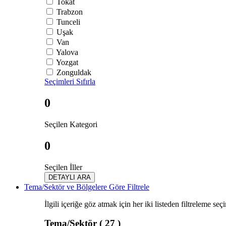
Tokat
Trabzon
Tunceli
Uşak
Van
Yalova
Yozgat
Zonguldak
Seçimleri Sıfırla
0
Seçilen Kategori
0
Seçilen İller
DETAYLI ARA
Tema/Sektör ve Bölgelere Göre Filtrele
İlgili içeriğe göz atmak için her iki listeden filtreleme seç
Tema/Sektör
( 27 )