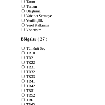
Tarım
Turizm
Ulaştırma
Yabancı Sermaye
Yenilikçilik
Yerel Kalkınma
Yönetişim
Bölgeler
( 27 )
Tümünü Seç
TR10
TR21
TR22
TR31
TR32
TR33
TR41
TR42
TR51
TR52
TR61
TR62