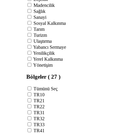
Madencilik
Sağlık
Sanayi
Sosyal Kalkınma
Tarım
Turizm
Ulaştırma
Yabancı Sermaye
Yenilikçilik
Yerel Kalkınma
Yönetişim
Bölgeler
( 27 )
Tümünü Seç
TR10
TR21
TR22
TR31
TR32
TR33
TR41