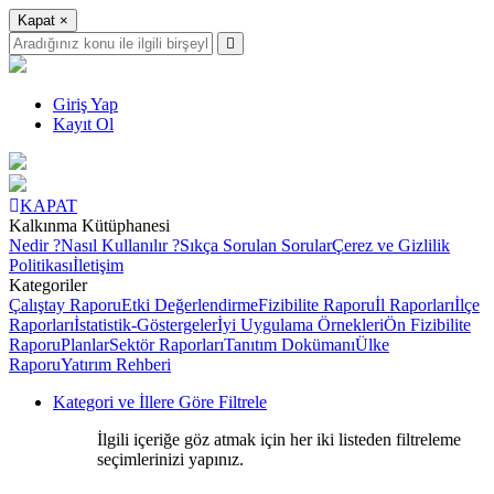
Kapat
×
Giriş Yap
Kayıt Ol
KAPAT
Kalkınma Kütüphanesi
Nedir ?
Nasıl Kullanılır ?
Sıkça Sorulan Sorular
Çerez ve Gizlilik
Politikası
İletişim
Kategoriler
Çalıştay Raporu
Etki Değerlendirme
Fizibilite Raporu
İl Raporları
İlçe
Raporları
İstatistik-Göstergeler
İyi Uygulama Örnekleri
Ön Fizibilite
Raporu
Planlar
Sektör Raporları
Tanıtım Dokümanı
Ülke
Raporu
Yatırım Rehberi
Kategori ve İllere Göre Filtrele
İlgili içeriğe göz atmak için her iki listeden filtreleme
seçimlerinizi yapınız.