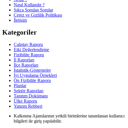
Nasıl Kullanılır ?
Sıkça Sorulan Sorular
Çerez ve Gizlilik Politikası
İletişim
Kategoriler
Çalıştay Raporu
Etki Değerlendirme
Fizibilite Raporu
İl Raporları
İlçe Raporları
İstatistik-Göstergeler
İyi Uygulama Örnekleri
Ön Fizibilite Raporu
Planlar
Sektör Raporları
Tanıtım Dokümanı
Ülke Raporu
Yatırım Rehberi
Kalkınma Ajanslarının yetkili birimlerine tanımlanan kullanıcı
bilgileri ile giriş yapılabilir.