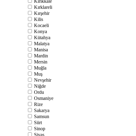
Kırıkkale
Kırklareli
Kırşehir
Kilis
Kocaeli
Konya
Kütahya
Malatya
Manisa
Mardin
Mersin
Muğla
Muş
Nevşehir
Niğde
Ordu
Osmaniye
Rize
Sakarya
Samsun
Siirt
Sinop
Sivas