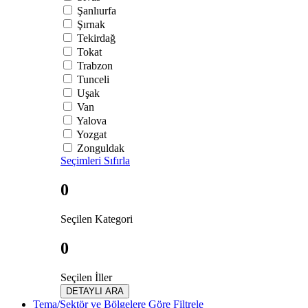
Şanlıurfa
Şırnak
Tekirdağ
Tokat
Trabzon
Tunceli
Uşak
Van
Yalova
Yozgat
Zonguldak
Seçimleri Sıfırla
0
Seçilen Kategori
0
Seçilen İller
DETAYLI ARA
Tema/Sektör ve Bölgelere Göre Filtrele