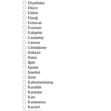
Diyarbakır
Düzce
Edirne
Elazığ
Erzincan
Erzurum
Eskişehir
Gaziantep
Giresun
Gümüşhane
Hakkari
Hatay
Iğdır
Isparta
İstanbul
İzmir
Kahramanmaraş
Karabük
Karaman
Kars
Kastamonu
Kayseri