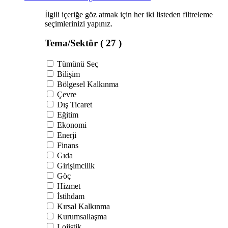
İlgili içeriğe göz atmak için her iki listeden filtreleme
seçimlerinizi yapınız.
Tema/Sektör
( 27 )
Tümünü Seç
Bilişim
Bölgesel Kalkınma
Çevre
Dış Ticaret
Eğitim
Ekonomi
Enerji
Finans
Gıda
Girişimcilik
Göç
Hizmet
İstihdam
Kırsal Kalkınma
Kurumsallaşma
Lojistik