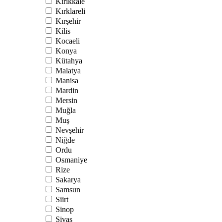
Kırıkkale
Kırklareli
Kırşehir
Kilis
Kocaeli
Konya
Kütahya
Malatya
Manisa
Mardin
Mersin
Muğla
Muş
Nevşehir
Niğde
Ordu
Osmaniye
Rize
Sakarya
Samsun
Siirt
Sinop
Sivas