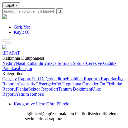
Kapat
×
Giriş Yap
Kayıt Ol
KAPAT
Kalkınma Kütüphanesi
Nedir ?
Nasıl Kullanılır ?
Sıkça Sorulan Sorular
Çerez ve Gizlilik
Politikası
İletişim
Kategoriler
Çalıştay Raporu
Etki Değerlendirme
Fizibilite Raporu
İl Raporları
İlçe
Raporları
İstatistik-Göstergeler
İyi Uygulama Örnekleri
Ön Fizibilite
Raporu
Planlar
Sektör Raporları
Tanıtım Dokümanı
Ülke
Raporu
Yatırım Rehberi
Kategori ve İllere Göre Filtrele
İlgili içeriğe göz atmak için her iki listeden filtreleme
seçimlerinizi yapınız.