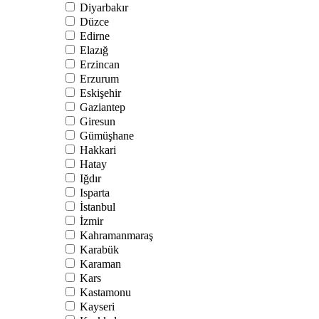
Diyarbakır
Düzce
Edirne
Elazığ
Erzincan
Erzurum
Eskişehir
Gaziantep
Giresun
Gümüşhane
Hakkari
Hatay
Iğdır
Isparta
İstanbul
İzmir
Kahramanmaraş
Karabük
Karaman
Kars
Kastamonu
Kayseri