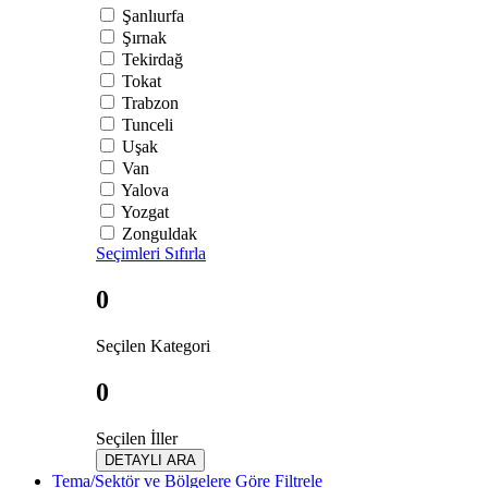
Şanlıurfa
Şırnak
Tekirdağ
Tokat
Trabzon
Tunceli
Uşak
Van
Yalova
Yozgat
Zonguldak
Seçimleri Sıfırla
0
Seçilen Kategori
0
Seçilen İller
DETAYLI ARA
Tema/Sektör ve Bölgelere Göre Filtrele