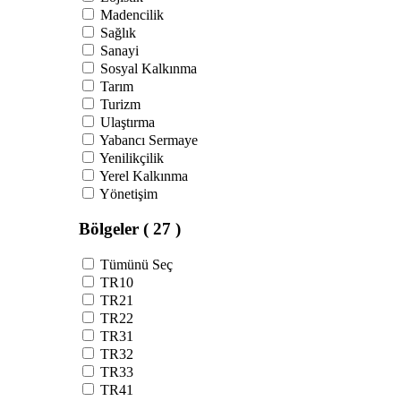
Madencilik
Sağlık
Sanayi
Sosyal Kalkınma
Tarım
Turizm
Ulaştırma
Yabancı Sermaye
Yenilikçilik
Yerel Kalkınma
Yönetişim
Bölgeler
( 27 )
Tümünü Seç
TR10
TR21
TR22
TR31
TR32
TR33
TR41