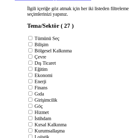
İlgili içeriğe göz atmak için her iki listeden filtreleme
seçimlerinizi yapınız.
Tema/Sektör
( 27 )
Tümünü Seç
Bilişim
Bölgesel Kalkınma
Çevre
Dış Ticaret
Eğitim
Ekonomi
Enerji
Finans
Gıda
Girişimcilik
Göç
Hizmet
İstihdam
Kırsal Kalkınma
Kurumsallaşma
Lojistik