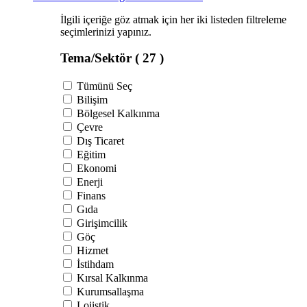
İlgili içeriğe göz atmak için her iki listeden filtreleme
seçimlerinizi yapınız.
Tema/Sektör
( 27 )
Tümünü Seç
Bilişim
Bölgesel Kalkınma
Çevre
Dış Ticaret
Eğitim
Ekonomi
Enerji
Finans
Gıda
Girişimcilik
Göç
Hizmet
İstihdam
Kırsal Kalkınma
Kurumsallaşma
Lojistik