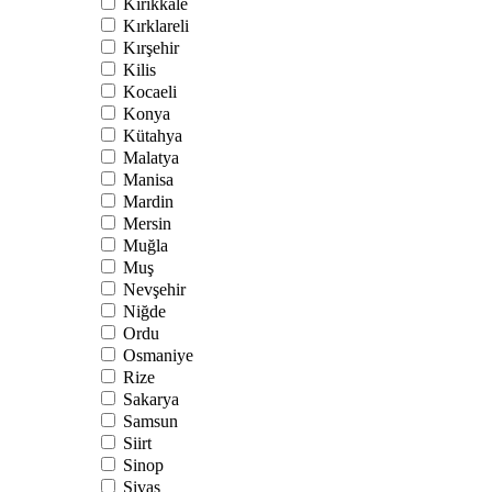
Kırıkkale
Kırklareli
Kırşehir
Kilis
Kocaeli
Konya
Kütahya
Malatya
Manisa
Mardin
Mersin
Muğla
Muş
Nevşehir
Niğde
Ordu
Osmaniye
Rize
Sakarya
Samsun
Siirt
Sinop
Sivas