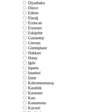
Diyarbakır
Düzce
Edirne
Elazığ
Erzincan
Erzurum
Eskişehir
Gaziantep
Giresun
Gümüşhane
Hakkari
Hatay
Iğdır
Isparta
İstanbul
İzmir
Kahramanmaraş
Karabük
Karaman
Kars
Kastamonu
Kayseri