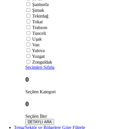
Şanlıurfa
Şırnak
Tekirdağ
Tokat
Trabzon
Tunceli
Uşak
Van
Yalova
Yozgat
Zonguldak
Seçimleri Sıfırla
0
Seçilen Kategori
0
Seçilen İller
DETAYLI ARA
Tema/Sektör ve Bölgelere Göre Filtrele