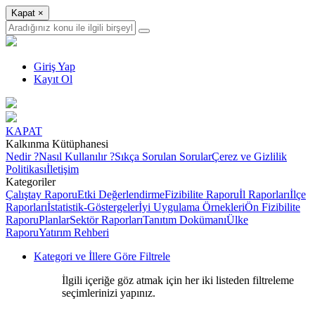
Kapat
×
Giriş Yap
Kayıt Ol
KAPAT
Kalkınma Kütüphanesi
Nedir ?
Nasıl Kullanılır ?
Sıkça Sorulan Sorular
Çerez ve Gizlilik
Politikası
İletişim
Kategoriler
Çalıştay Raporu
Etki Değerlendirme
Fizibilite Raporu
İl Raporları
İlçe
Raporları
İstatistik-Göstergeler
İyi Uygulama Örnekleri
Ön Fizibilite
Raporu
Planlar
Sektör Raporları
Tanıtım Dokümanı
Ülke
Raporu
Yatırım Rehberi
Kategori ve İllere Göre Filtrele
İlgili içeriğe göz atmak için her iki listeden filtreleme
seçimlerinizi yapınız.