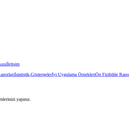
kası
İletişim
Raporları
İstatistik-Göstergeler
İyi Uygulama Örnekleri
Ön Fizibilite Rapo
imlerinizi yapınız.