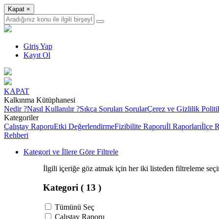
Kapat
×
Giriş Yap
Kayıt Ol
KAPAT
Kalkınma Kütüphanesi
Nedir ?
Nasıl Kullanılır ?
Sıkça Sorulan Sorular
Çerez ve Gizlilik Politi
Kategoriler
Çalıştay Raporu
Etki Değerlendirme
Fizibilite Raporu
İl Raporları
İlçe 
Rehberi
Kategori ve İllere Göre Filtrele
İlgili içeriğe göz atmak için her iki listeden filtreleme seç
Kategori
( 13 )
Tümünü Seç
Çalıştay Raporu