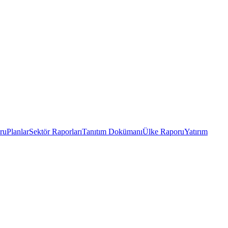
ru
Planlar
Sektör Raporları
Tanıtım Dokümanı
Ülke Raporu
Yatırım