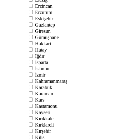
Erzincan
Erzurum
Eskişehir
Gaziantep
Giresun
Gümüşhane
Hakkari
Hatay
Iğdır
Isparta
İstanbul
İzmir
Kahramanmaraş
Karabük
Karaman
Kars
Kastamonu
Kayseri
Kırıkkale
Kırklareli
Kırşehir
Kilis