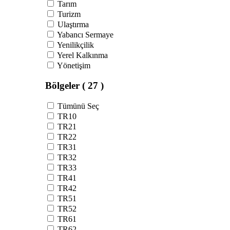
Tarım
Turizm
Ulaştırma
Yabancı Sermaye
Yenilikçilik
Yerel Kalkınma
Yönetişim
Bölgeler
( 27 )
Tümünü Seç
TR10
TR21
TR22
TR31
TR32
TR33
TR41
TR42
TR51
TR52
TR61
TR62