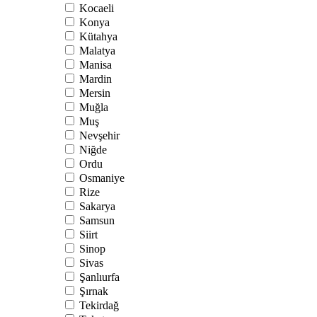
Kocaeli
Konya
Kütahya
Malatya
Manisa
Mardin
Mersin
Muğla
Muş
Nevşehir
Niğde
Ordu
Osmaniye
Rize
Sakarya
Samsun
Siirt
Sinop
Sivas
Şanlıurfa
Şırnak
Tekirdağ