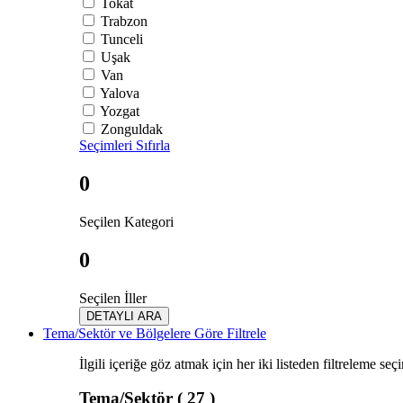
Tokat
Trabzon
Tunceli
Uşak
Van
Yalova
Yozgat
Zonguldak
Seçimleri Sıfırla
0
Seçilen Kategori
0
Seçilen İller
DETAYLI ARA
Tema/Sektör ve Bölgelere Göre Filtrele
İlgili içeriğe göz atmak için her iki listeden filtreleme seç
Tema/Sektör
( 27 )