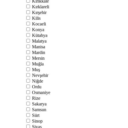
Kırıkkale
Kırklareli
Kırşehir
Kilis
Kocaeli
Konya
Kütahya
Malatya
Manisa
Mardin
Mersin
Muğla
Muş
Nevşehir
Niğde
Ordu
Osmaniye
Rize
Sakarya
Samsun
Siirt
Sinop
Sivas