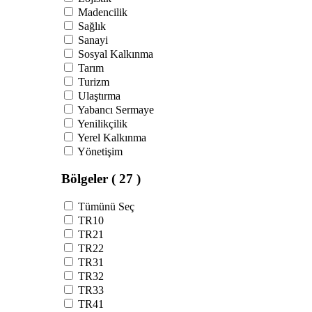
Madencilik
Sağlık
Sanayi
Sosyal Kalkınma
Tarım
Turizm
Ulaştırma
Yabancı Sermaye
Yenilikçilik
Yerel Kalkınma
Yönetişim
Bölgeler
( 27 )
Tümünü Seç
TR10
TR21
TR22
TR31
TR32
TR33
TR41