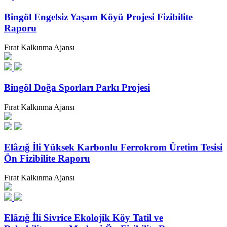
Bingöl Engelsiz Yaşam Köyü Projesi Fizibilite
Raporu
Fırat Kalkınma Ajansı
Bingöl Doğa Sporları Parkı Projesi
Fırat Kalkınma Ajansı
Elâzığ İli Yüksek Karbonlu Ferrokrom Üretim Tesisi
Ön Fizibilite Raporu
Fırat Kalkınma Ajansı
Elâzığ İli Sivrice Ekolojik Köy Tatil ve