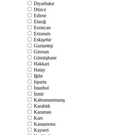
Diyarbakır
Düzce
Edirne
Elazığ
Erzincan
Erzurum
Eskişehir
Gaziantep
Giresun
Gümüşhane
Hakkari
Hatay
Iğdır
Isparta
İstanbul
İzmir
Kahramanmaraş
Karabük
Karaman
Kars
Kastamonu
Kayseri