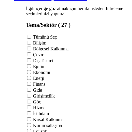
İlgili içeriğe göz atmak için her iki listeden filtreleme
seçimlerinizi yapınız.
Tema/Sektör
( 27 )
Tümünü Seç
Bilişim
Bölgesel Kalkınma
Çevre
Dış Ticaret
Eğitim
Ekonomi
Enerji
Finans
Gıda
Girişimcilik
Göç
Hizmet
İstihdam
Kırsal Kalkınma
Kurumsallaşma
Lojistik