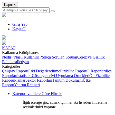
Kapat
×
Giriş Yap
Kayıt Ol
KAPAT
Kalkınma Kütüphanesi
Nedir ?
Nasıl Kullanılır ?
Sıkça Sorulan Sorular
Çerez ve Gizlilik
Politikası
İletişim
Kategoriler
Çalıştay Raporu
Etki Değerlendirme
Fizibilite Raporu
İl Raporları
İlçe
Raporları
İstatistik-Göstergeler
İyi Uygulama Örnekleri
Ön Fizibilite
Raporu
Planlar
Sektör Raporları
Tanıtım Dokümanı
Ülke
Raporu
Yatırım Rehberi
Kategori ve İllere Göre Filtrele
İlgili içeriğe göz atmak için her iki listeden filtreleme
seçimlerinizi yapınız.