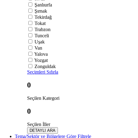
Şanlıurfa
Şırnak
Tekirdağ
Tokat
Trabzon
Tunceli
Uşak
Van
Yalova
Yozgat
Zonguldak
Seçimleri Sıfırla
0
Seçilen Kategori
0
Seçilen İller
DETAYLI ARA
Tema/Sektör ve Bölgelere Göre Filtrele