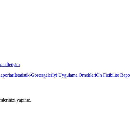
kası
İletişim
Raporları
İstatistik-Göstergeler
İyi Uygulama Örnekleri
Ön Fizibilite Rapo
imlerinizi yapınız.