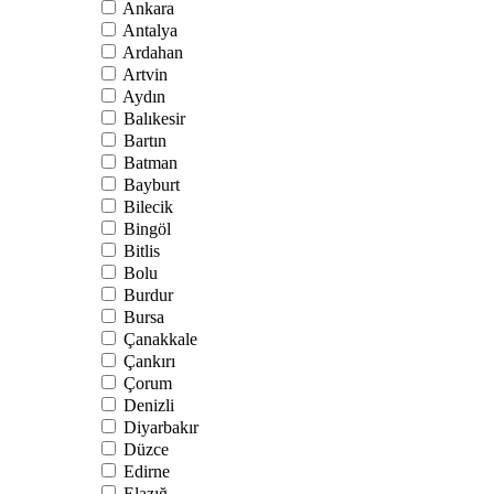
Ankara
Antalya
Ardahan
Artvin
Aydın
Balıkesir
Bartın
Batman
Bayburt
Bilecik
Bingöl
Bitlis
Bolu
Burdur
Bursa
Çanakkale
Çankırı
Çorum
Denizli
Diyarbakır
Düzce
Edirne
Elazığ