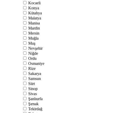
Kocaeli
Konya
Kütahya
Malatya
Manisa
Mardin
Mersin
Muğla
Muş
Nevşehir
Niğde
Ordu
Osmaniye
Rize
Sakarya
Samsun
Siirt
Sinop
Sivas
Şanlıurfa
Şırnak
Tekirdağ