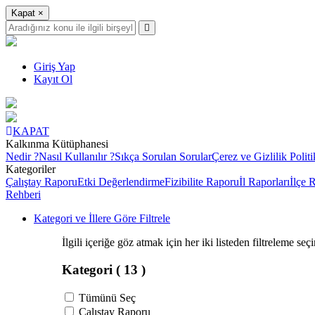
Kapat
×
Giriş Yap
Kayıt Ol
KAPAT
Kalkınma Kütüphanesi
Nedir ?
Nasıl Kullanılır ?
Sıkça Sorulan Sorular
Çerez ve Gizlilik Politi
Kategoriler
Çalıştay Raporu
Etki Değerlendirme
Fizibilite Raporu
İl Raporları
İlçe 
Rehberi
Kategori ve İllere Göre Filtrele
İlgili içeriğe göz atmak için her iki listeden filtreleme seç
Kategori
( 13 )
Tümünü Seç
Çalıştay Raporu