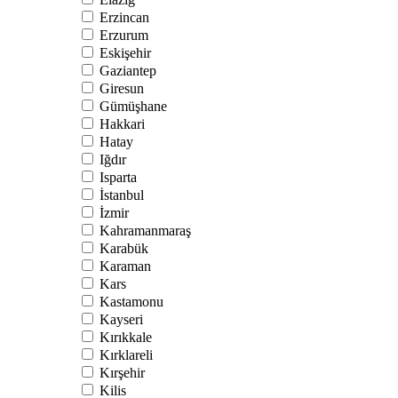
Erzincan
Erzurum
Eskişehir
Gaziantep
Giresun
Gümüşhane
Hakkari
Hatay
Iğdır
Isparta
İstanbul
İzmir
Kahramanmaraş
Karabük
Karaman
Kars
Kastamonu
Kayseri
Kırıkkale
Kırklareli
Kırşehir
Kilis