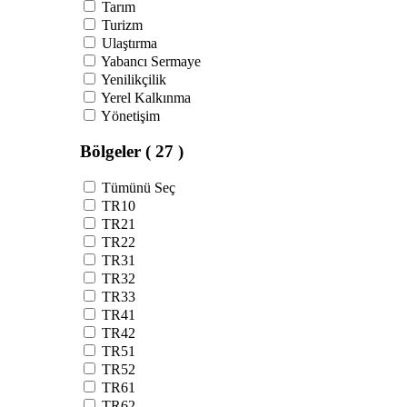
Tarım
Turizm
Ulaştırma
Yabancı Sermaye
Yenilikçilik
Yerel Kalkınma
Yönetişim
Bölgeler
( 27 )
Tümünü Seç
TR10
TR21
TR22
TR31
TR32
TR33
TR41
TR42
TR51
TR52
TR61
TR62