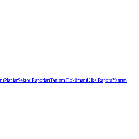
ru
Planlar
Sektör Raporları
Tanıtım Dokümanı
Ülke Raporu
Yatırım