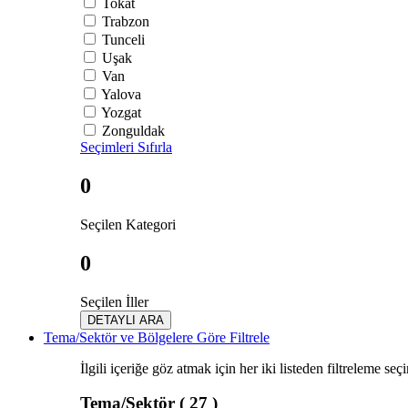
Tokat
Trabzon
Tunceli
Uşak
Van
Yalova
Yozgat
Zonguldak
Seçimleri Sıfırla
0
Seçilen Kategori
0
Seçilen İller
DETAYLI ARA
Tema/Sektör ve Bölgelere Göre Filtrele
İlgili içeriğe göz atmak için her iki listeden filtreleme seç
Tema/Sektör
( 27 )