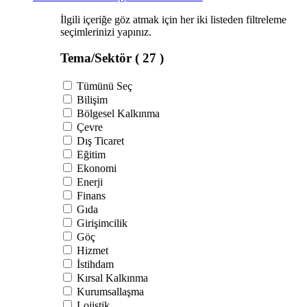
İlgili içeriğe göz atmak için her iki listeden filtreleme
seçimlerinizi yapınız.
Tema/Sektör
( 27 )
Tümünü Seç
Bilişim
Bölgesel Kalkınma
Çevre
Dış Ticaret
Eğitim
Ekonomi
Enerji
Finans
Gıda
Girişimcilik
Göç
Hizmet
İstihdam
Kırsal Kalkınma
Kurumsallaşma
Lojistik