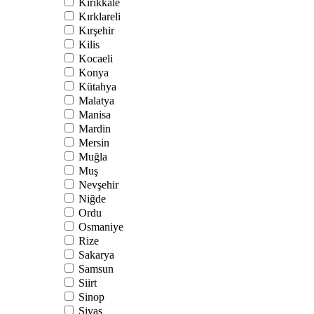
Kırıkkale
Kırklareli
Kırşehir
Kilis
Kocaeli
Konya
Kütahya
Malatya
Manisa
Mardin
Mersin
Muğla
Muş
Nevşehir
Niğde
Ordu
Osmaniye
Rize
Sakarya
Samsun
Siirt
Sinop
Sivas