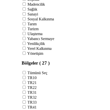
Madencilik
Sağlık
Sanayi
Sosyal Kalkınma
Tarım
Turizm
Ulaştırma
Yabancı Sermaye
Yenilikçilik
Yerel Kalkınma
Yönetişim
Bölgeler
( 27 )
Tümünü Seç
TR10
TR21
TR22
TR31
TR32
TR33
TR41