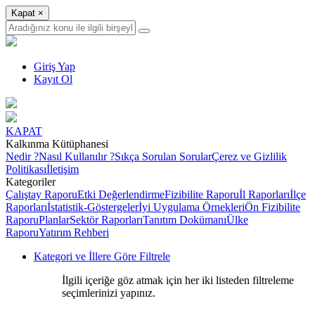
Kapat
×
Giriş Yap
Kayıt Ol
KAPAT
Kalkınma Kütüphanesi
Nedir ?
Nasıl Kullanılır ?
Sıkça Sorulan Sorular
Çerez ve Gizlilik
Politikası
İletişim
Kategoriler
Çalıştay Raporu
Etki Değerlendirme
Fizibilite Raporu
İl Raporları
İlçe
Raporları
İstatistik-Göstergeler
İyi Uygulama Örnekleri
Ön Fizibilite
Raporu
Planlar
Sektör Raporları
Tanıtım Dokümanı
Ülke
Raporu
Yatırım Rehberi
Kategori ve İllere Göre Filtrele
İlgili içeriğe göz atmak için her iki listeden filtreleme
seçimlerinizi yapınız.