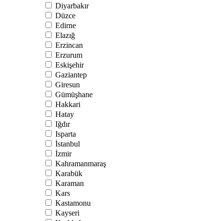
Diyarbakır
Düzce
Edirne
Elazığ
Erzincan
Erzurum
Eskişehir
Gaziantep
Giresun
Gümüşhane
Hakkari
Hatay
Iğdır
Isparta
İstanbul
İzmir
Kahramanmaraş
Karabük
Karaman
Kars
Kastamonu
Kayseri