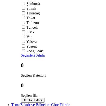
Şanlıurfa
Şırnak
Tekirdağ
Tokat
Trabzon
Tunceli
Uşak
Van
Yalova
Yozgat
Zonguldak
Seçimleri Sıfırla
0
Seçilen Kategori
0
Seçilen İller
DETAYLI ARA
Tema/Sektör ve Bölgelere Göre Filtrele