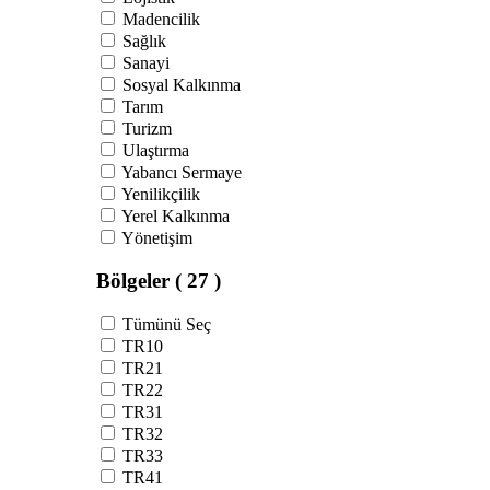
Madencilik
Sağlık
Sanayi
Sosyal Kalkınma
Tarım
Turizm
Ulaştırma
Yabancı Sermaye
Yenilikçilik
Yerel Kalkınma
Yönetişim
Bölgeler
( 27 )
Tümünü Seç
TR10
TR21
TR22
TR31
TR32
TR33
TR41