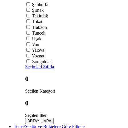
Şanlıurfa
Şırnak
Tekirdağ
Tokat
Trabzon
Tunceli
Uşak
Van
Yalova
Yozgat
Zonguldak
Seçimleri Sıfırla
0
Seçilen Kategori
0
Seçilen İller
DETAYLI ARA
Tema/Sektör ve Bölgelere Göre Filtrele