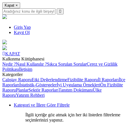
Kapat
×
Giriş Yap
Kayıt Ol
KAPAT
Kalkınma Kütüphanesi
Nedir ?
Nasıl Kullanılır ?
Sıkça Sorulan Sorular
Çerez ve Gizlilik
Politikası
İletişim
Kategoriler
Çalıştay Raporu
Etki Değerlendirme
Fizibilite Raporu
İl Raporları
İlçe
Raporları
İstatistik-Göstergeler
İyi Uygulama Örnekleri
Ön Fizibilite
Raporu
Planlar
Sektör Raporları
Tanıtım Dokümanı
Ülke
Raporu
Yatırım Rehberi
Kategori ve İllere Göre Filtrele
İlgili içeriğe göz atmak için her iki listeden filtreleme
seçimlerinizi yapınız.