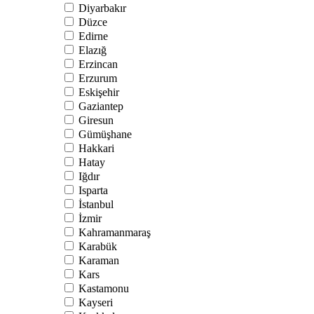
Diyarbakır
Düzce
Edirne
Elazığ
Erzincan
Erzurum
Eskişehir
Gaziantep
Giresun
Gümüşhane
Hakkari
Hatay
Iğdır
Isparta
İstanbul
İzmir
Kahramanmaraş
Karabük
Karaman
Kars
Kastamonu
Kayseri