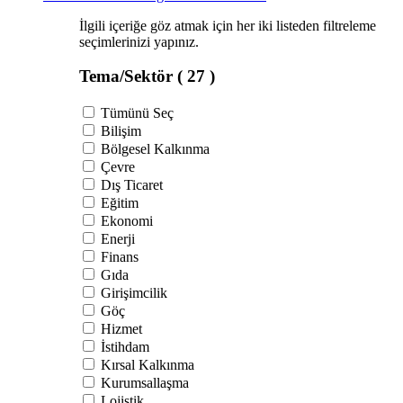
İlgili içeriğe göz atmak için her iki listeden filtreleme
seçimlerinizi yapınız.
Tema/Sektör
( 27 )
Tümünü Seç
Bilişim
Bölgesel Kalkınma
Çevre
Dış Ticaret
Eğitim
Ekonomi
Enerji
Finans
Gıda
Girişimcilik
Göç
Hizmet
İstihdam
Kırsal Kalkınma
Kurumsallaşma
Lojistik