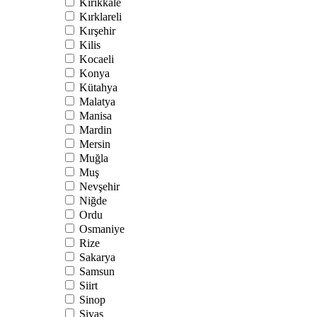
Kırıkkale
Kırklareli
Kırşehir
Kilis
Kocaeli
Konya
Kütahya
Malatya
Manisa
Mardin
Mersin
Muğla
Muş
Nevşehir
Niğde
Ordu
Osmaniye
Rize
Sakarya
Samsun
Siirt
Sinop
Sivas