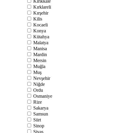
Kırıkkale
Kırklareli
Kırşehir
Kilis
Kocaeli
Konya
Kütahya
Malatya
Manisa
Mardin
Mersin
Muğla
Muş
Nevşehir
Niğde
Ordu
Osmaniye
Rize
Sakarya
Samsun
Siirt
Sinop
Sivas