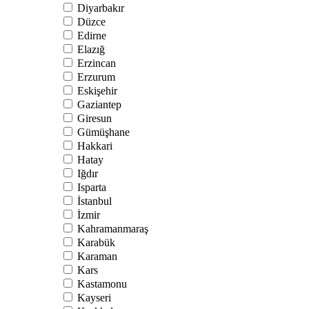
Diyarbakır
Düzce
Edirne
Elazığ
Erzincan
Erzurum
Eskişehir
Gaziantep
Giresun
Gümüşhane
Hakkari
Hatay
Iğdır
Isparta
İstanbul
İzmir
Kahramanmaraş
Karabük
Karaman
Kars
Kastamonu
Kayseri