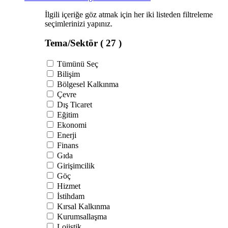
İlgili içeriğe göz atmak için her iki listeden filtreleme
seçimlerinizi yapınız.
Tema/Sektör
( 27 )
Tümünü Seç
Bilişim
Bölgesel Kalkınma
Çevre
Dış Ticaret
Eğitim
Ekonomi
Enerji
Finans
Gıda
Girişimcilik
Göç
Hizmet
İstihdam
Kırsal Kalkınma
Kurumsallaşma
Lojistik