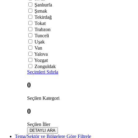
Şanlıurfa
Şırnak
Tekirdağ
Tokat
Trabzon
Tunceli
Uşak
Van
Yalova
Yozgat
Zonguldak
Seçimleri Sıfırla
0
Seçilen Kategori
0
Seçilen İller
DETAYLI ARA
Tema/Sektör ve Bölgelere Göre Filtrele