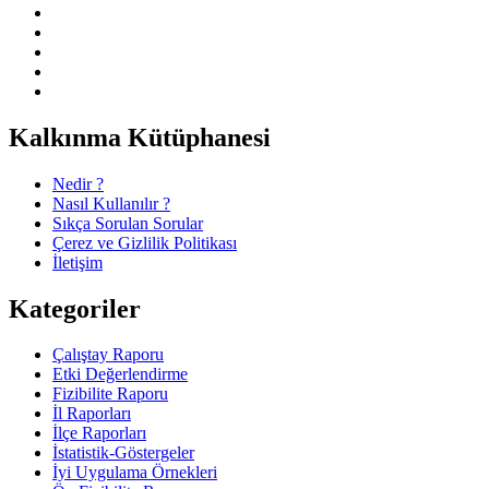
Kalkınma Kütüphanesi
Nedir ?
Nasıl Kullanılır ?
Sıkça Sorulan Sorular
Çerez ve Gizlilik Politikası
İletişim
Kategoriler
Çalıştay Raporu
Etki Değerlendirme
Fizibilite Raporu
İl Raporları
İlçe Raporları
İstatistik-Göstergeler
İyi Uygulama Örnekleri