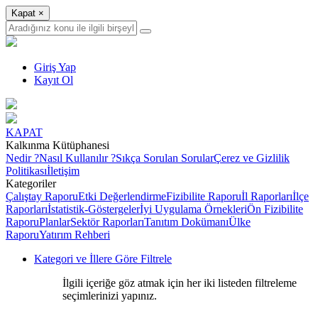
Kapat
×
Giriş Yap
Kayıt Ol
KAPAT
Kalkınma Kütüphanesi
Nedir ?
Nasıl Kullanılır ?
Sıkça Sorulan Sorular
Çerez ve Gizlilik
Politikası
İletişim
Kategoriler
Çalıştay Raporu
Etki Değerlendirme
Fizibilite Raporu
İl Raporları
İlçe
Raporları
İstatistik-Göstergeler
İyi Uygulama Örnekleri
Ön Fizibilite
Raporu
Planlar
Sektör Raporları
Tanıtım Dokümanı
Ülke
Raporu
Yatırım Rehberi
Kategori ve İllere Göre Filtrele
İlgili içeriğe göz atmak için her iki listeden filtreleme
seçimlerinizi yapınız.