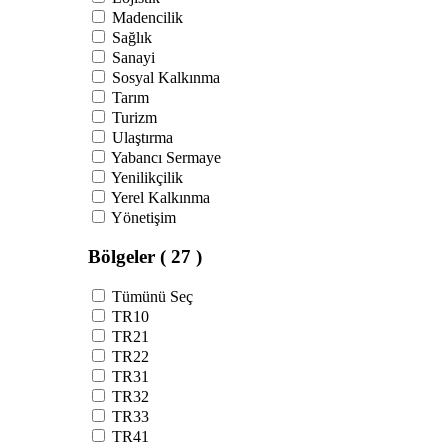
Madencilik
Sağlık
Sanayi
Sosyal Kalkınma
Tarım
Turizm
Ulaştırma
Yabancı Sermaye
Yenilikçilik
Yerel Kalkınma
Yönetişim
Bölgeler
( 27 )
Tümünü Seç
TR10
TR21
TR22
TR31
TR32
TR33
TR41