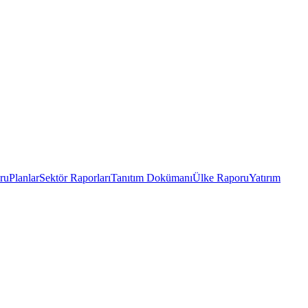
ru
Planlar
Sektör Raporları
Tanıtım Dokümanı
Ülke Raporu
Yatırım