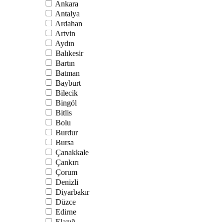
Ankara
Antalya
Ardahan
Artvin
Aydın
Balıkesir
Bartın
Batman
Bayburt
Bilecik
Bingöl
Bitlis
Bolu
Burdur
Bursa
Çanakkale
Çankırı
Çorum
Denizli
Diyarbakır
Düzce
Edirne
Elazığ