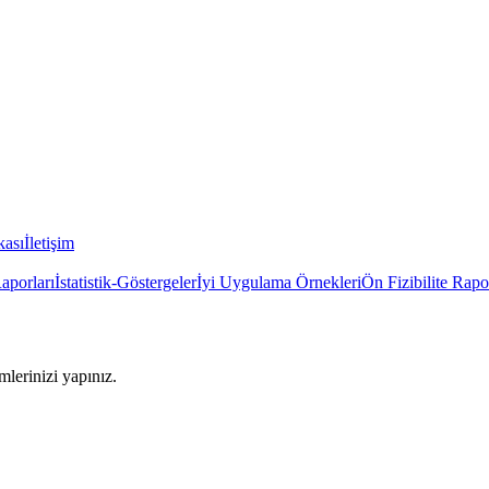
kası
İletişim
Raporları
İstatistik-Göstergeler
İyi Uygulama Örnekleri
Ön Fizibilite Rapo
imlerinizi yapınız.