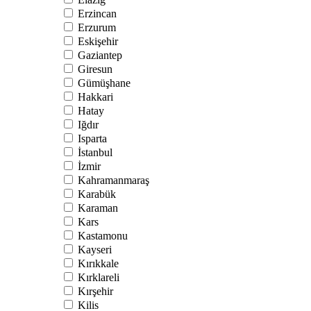
Erzincan
Erzurum
Eskişehir
Gaziantep
Giresun
Gümüşhane
Hakkari
Hatay
Iğdır
Isparta
İstanbul
İzmir
Kahramanmaraş
Karabük
Karaman
Kars
Kastamonu
Kayseri
Kırıkkale
Kırklareli
Kırşehir
Kilis