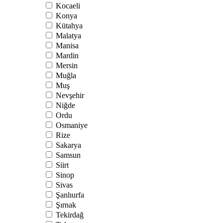
Kocaeli
Konya
Kütahya
Malatya
Manisa
Mardin
Mersin
Muğla
Muş
Nevşehir
Niğde
Ordu
Osmaniye
Rize
Sakarya
Samsun
Siirt
Sinop
Sivas
Şanlıurfa
Şırnak
Tekirdağ