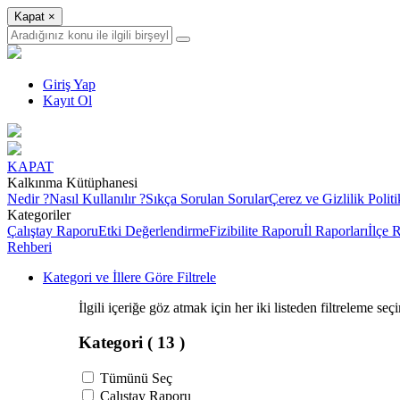
Kapat
×
Giriş Yap
Kayıt Ol
KAPAT
Kalkınma Kütüphanesi
Nedir ?
Nasıl Kullanılır ?
Sıkça Sorulan Sorular
Çerez ve Gizlilik Politi
Kategoriler
Çalıştay Raporu
Etki Değerlendirme
Fizibilite Raporu
İl Raporları
İlçe 
Rehberi
Kategori ve İllere Göre Filtrele
İlgili içeriğe göz atmak için her iki listeden filtreleme seç
Kategori
( 13 )
Tümünü Seç
Çalıştay Raporu