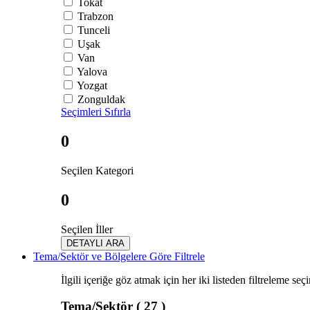
Tokat
Trabzon
Tunceli
Uşak
Van
Yalova
Yozgat
Zonguldak
Seçimleri Sıfırla
0
Seçilen Kategori
0
Seçilen İller
DETAYLI ARA
Tema/Sektör ve Bölgelere Göre Filtrele
İlgili içeriğe göz atmak için her iki listeden filtreleme seç
Tema/Sektör
( 27 )