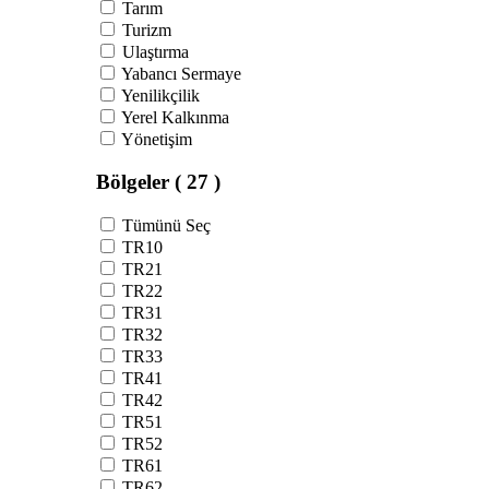
Tarım
Turizm
Ulaştırma
Yabancı Sermaye
Yenilikçilik
Yerel Kalkınma
Yönetişim
Bölgeler
( 27 )
Tümünü Seç
TR10
TR21
TR22
TR31
TR32
TR33
TR41
TR42
TR51
TR52
TR61
TR62