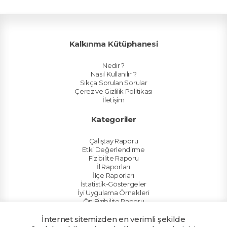
Kalkınma Kütüphanesi
Nedir ?
Nasıl Kullanılır ?
Sıkça Sorulan Sorular
Çerez ve Gizlilik Politikası
İletişim
Kategoriler
Çalıştay Raporu
Etki Değerlendirme
Fizibilite Raporu
İl Raporları
İlçe Raporları
İstatistik-Göstergeler
İyi Uygulama Örnekleri
Ön Fizibilite Raporu
Planlar
İnternet sitemizden en verimli şekilde
Sektör Raporları