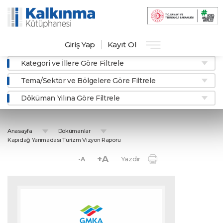
Giriş Yap
Kayıt Ol
Kategori ve İllere Göre Filtrele
Tema/Sektör ve Bölgelere Göre Filtrele
Döküman Yılına Göre Filtrele
Anasayfa
Dökümanlar
Kapıdağ Yarımadası Turizm Vizyon Raporu
+A
Yazdır
-A