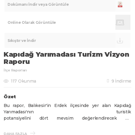
Dokümanı İndir veya Görüntüle
Online Olarak Görüntüle
Sıkıştır ve İndir
Kapıdağ Yarımadası Turizm Vizyon
Raporu
İlçe Raporları
117 Okunma
9 İndirme
Özet
Bu rapor, Balıkesir'in Erdek ilçesinde yer alan Kapıdağ
Yarımadası'nın turistik
potansiyelini dört mevsim değerlendirecek bir
destinasyon olarak geliştirilmesini
hedefleyen “Tematik Planlama, Bağlamsal Tasarım ve Vizyon
DAHA FAZLA