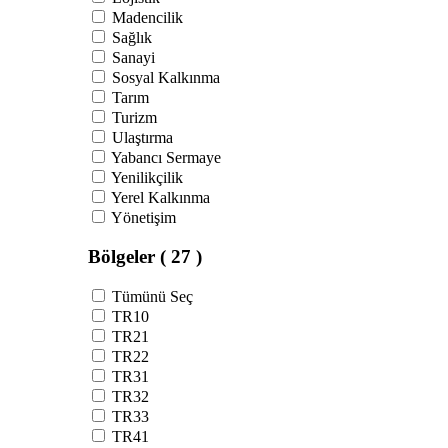
Madencilik
Sağlık
Sanayi
Sosyal Kalkınma
Tarım
Turizm
Ulaştırma
Yabancı Sermaye
Yenilikçilik
Yerel Kalkınma
Yönetişim
Bölgeler
( 27 )
Tümünü Seç
TR10
TR21
TR22
TR31
TR32
TR33
TR41