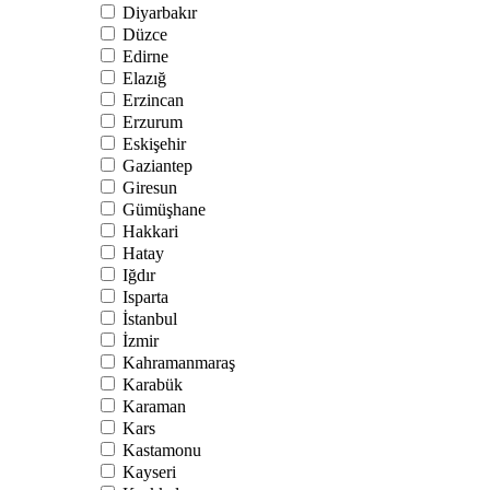
Diyarbakır
Düzce
Edirne
Elazığ
Erzincan
Erzurum
Eskişehir
Gaziantep
Giresun
Gümüşhane
Hakkari
Hatay
Iğdır
Isparta
İstanbul
İzmir
Kahramanmaraş
Karabük
Karaman
Kars
Kastamonu
Kayseri