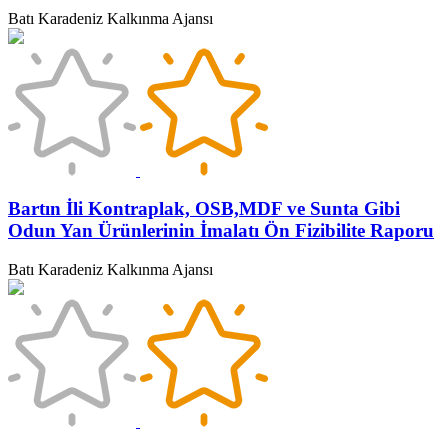
Batı Karadeniz Kalkınma Ajansı
Bartın İli Kontraplak, OSB,MDF ve Sunta Gibi
Odun Yan Ürünlerinin İmalatı Ön Fizibilite Raporu
Batı Karadeniz Kalkınma Ajansı