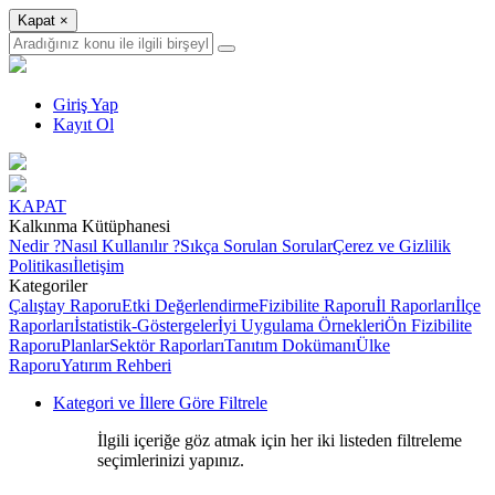
Kapat
×
Giriş Yap
Kayıt Ol
KAPAT
Kalkınma Kütüphanesi
Nedir ?
Nasıl Kullanılır ?
Sıkça Sorulan Sorular
Çerez ve Gizlilik
Politikası
İletişim
Kategoriler
Çalıştay Raporu
Etki Değerlendirme
Fizibilite Raporu
İl Raporları
İlçe
Raporları
İstatistik-Göstergeler
İyi Uygulama Örnekleri
Ön Fizibilite
Raporu
Planlar
Sektör Raporları
Tanıtım Dokümanı
Ülke
Raporu
Yatırım Rehberi
Kategori ve İllere Göre Filtrele
İlgili içeriğe göz atmak için her iki listeden filtreleme
seçimlerinizi yapınız.