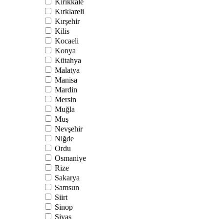
Kırıkkale
Kırklareli
Kırşehir
Kilis
Kocaeli
Konya
Kütahya
Malatya
Manisa
Mardin
Mersin
Muğla
Muş
Nevşehir
Niğde
Ordu
Osmaniye
Rize
Sakarya
Samsun
Siirt
Sinop
Sivas