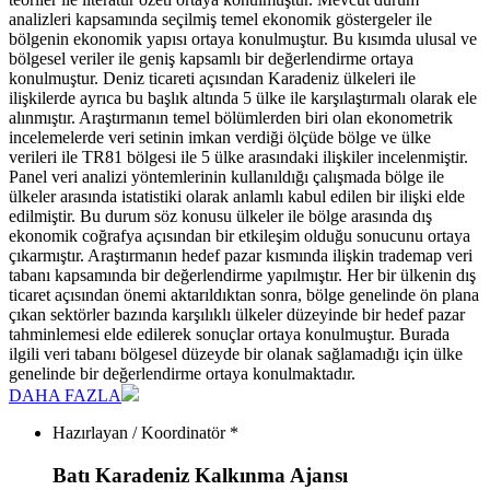
analizleri kapsamında seçilmiş temel ekonomik göstergeler ile
bölgenin ekonomik yapısı ortaya konulmuştur. Bu kısımda ulusal ve
bölgesel veriler ile geniş kapsamlı bir değerlendirme ortaya
konulmuştur. Deniz ticareti açısından Karadeniz ülkeleri ile
ilişkilerde ayrıca bu başlık altında 5 ülke ile karşılaştırmalı olarak ele
alınmıştır. Araştırmanın temel bölümlerden biri olan ekonometrik
incelemelerde veri setinin imkan verdiği ölçüde bölge ve ülke
verileri ile TR81 bölgesi ile 5 ülke arasındaki ilişkiler incelenmiştir.
Panel veri analizi yöntemlerinin kullanıldığı çalışmada bölge ile
ülkeler arasında istatistiki olarak anlamlı kabul edilen bir ilişki elde
edilmiştir. Bu durum söz konusu ülkeler ile bölge arasında dış
ekonomik coğrafya açısından bir etkileşim olduğu sonucunu ortaya
çıkarmıştır. Araştırmanın hedef pazar kısmında ilişkin trademap veri
tabanı kapsamında bir değerlendirme yapılmıştır. Her bir ülkenin dış
ticaret açısından önemi aktarıldıktan sonra, bölge genelinde ön plana
çıkan sektörler bazında karşılıklı ülkeler düzeyinde bir hedef pazar
tahminlemesi elde edilerek sonuçlar ortaya konulmuştur. Burada
ilgili veri tabanı bölgesel düzeyde bir olanak sağlamadığı için ülke
genelinde bir değerlendirme ortaya konulmaktadır.
DAHA FAZLA
Hazırlayan / Koordinatör *
Batı Karadeniz Kalkınma Ajansı