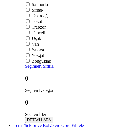
Şanlıurfa
Şırnak
Tekirdağ
Tokat
Trabzon
Tunceli
Uşak
Van
Yalova
Yozgat
Zonguldak
Seçimleri Sıfırla
0
Seçilen Kategori
0
Seçilen İller
DETAYLI ARA
Tema/Sektör ve Bölgelere Göre Filtrele